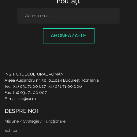
noutăţi.
ABONEAZĂ-TE
INSTITUTUL CULTURAL ROMÂN
Aleea Alexandru nr. 38, 011824 București, România
Tel.: (+4) 031 71 00 627, (+4) 031 71 00 606
Fax: (+4) 031 71 00 607
E-mail: icr@icr.ro
DESPRE NOI
Misiune / Strategie / Funcţionare
Echipa