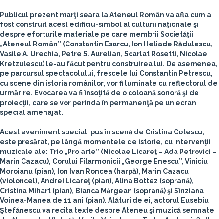
Publicul prezent marţi seara la Ateneul Român va afla cum a
fost construit acest edificiu-simbol al culturii naţionale şi
despre eforturile materiale pe care membrii Societăţii
„Ateneul Român” (Constantin Esarcu, Ion Heliade Rădulescu,
Vasile A. Urechia, Petre S. Aurelian, Scarlat Rosetti, Nicolae
Kretzulescu) le-au făcut pentru construirea lui. De asemenea,
pe parcursul spectacolului, frescele lui Constantin Petrescu,
cu scene din istoria românilor, vor fi luminate cu reflectorul de
urmărire. Evocarea va fi însoţită de o coloană sonoră şi de
proiecţii, care se vor perinda în permanenţă pe un ecran
special amenajat.
Acest eveniment special, pus în scenă de Cristina Cotescu,
este presărat, pe lângă momentele de istorie, cu intervenţii
muzicale ale: Trio „Pro arte” (Nicolae Licareţ – Ada Petrovici –
Marin Cazacu), Corului Filarmonicii „George Enescu”, Viniciu
Moroianu (pian), Ion Ivan Roncea (harpă), Marin Cazacu
(violoncel), Andrei Licareţ (pian), Alina Bottez (soprană),
Cristina Mihart (pian), Bianca Mărgean (soprană) şi Sînziana
Voinea-Manea de 11 ani (pian). Alături de ei, actorul Eusebiu
Ştefănescu va recita texte despre Ateneu şi muzică semnate