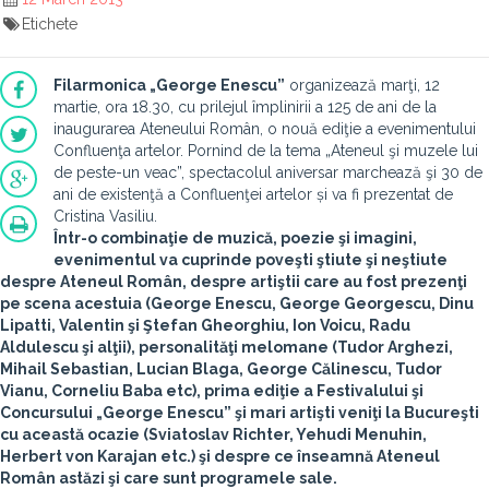
Etichete
Filarmonica „George Enescu”
organizează marţi, 12
martie, ora 18.30, cu prilejul împlinirii a 125 de ani de la
inaugurarea Ateneului Român, o nouă ediţie a evenimentului
Confluenţa artelor. Pornind de la tema „Ateneul şi muzele lui
de peste-un veac”, spectacolul aniversar marchează şi 30 de
ani de existenţă a Confluenţei artelor și va fi prezentat de
Cristina Vasiliu.
Într-o combinaţie de muzică, poezie şi imagini,
evenimentul va cuprinde poveşti ştiute şi neştiute
despre Ateneul Român, despre artiştii care au fost prezenţi
pe scena acestuia (George Enescu, George Georgescu, Dinu
Lipatti, Valentin şi Ştefan Gheorghiu, Ion Voicu, Radu
Aldulescu şi alţii), personalităţi melomane (Tudor Arghezi,
Mihail Sebastian, Lucian Blaga, George Călinescu, Tudor
Vianu, Corneliu Baba etc), prima ediţie a Festivalului şi
Concursului „George Enescu” şi mari artişti veniţi la Bucureşti
cu această ocazie (Sviatoslav Richter, Yehudi Menuhin,
Herbert von Karajan etc.) şi despre ce înseamnă Ateneul
Român astăzi şi care sunt programele sale.