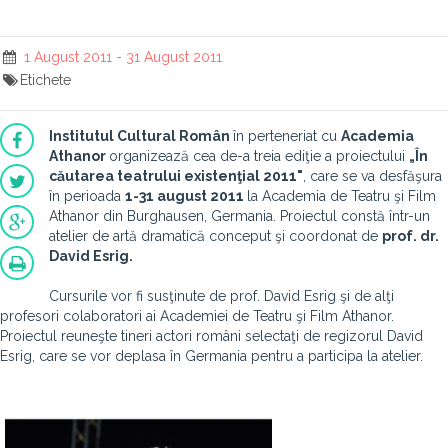
1 August 2011 - 31 August 2011
Etichete
Institutul Cultural Român
în perteneriat cu
Academia
Athanor
organizează cea de-a treia ediţie a proiectului
„În
căutarea teatrului existenţial 2011"
, care se va desfăşura
în perioada
1-31 august 2011
la Academia de Teatru şi Film
Athanor din Burghausen, Germania. Proiectul constă într-un
atelier de artă dramatică conceput şi coordonat de
prof. dr.
David Esrig.
Cursurile vor fi susţinute de prof. David Esrig şi de alţi
profesori colaboratori ai Academiei de Teatru şi Film Athanor.
Proiectul reuneşte tineri actori români selectaţi de regizorul David
Esrig, care se vor deplasa în Germania pentru a participa la atelier.