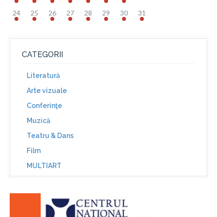
24
25
26
27
28
29
30
31
CATEGORII
Literatură
Arte vizuale
Conferinţe
Muzică
Teatru & Dans
Film
MULTIART