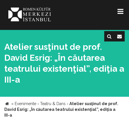
Atelier susţinut de prof.
David Esrig: „În căutarea
teatrului existenţial”, ediţia a
III-a
»
Evenimente
›
Teatru & Dans
›
Atelier susţinut de prof.
David Esrig: „În căutarea teatrului existenţial”, ediţia a
III-a