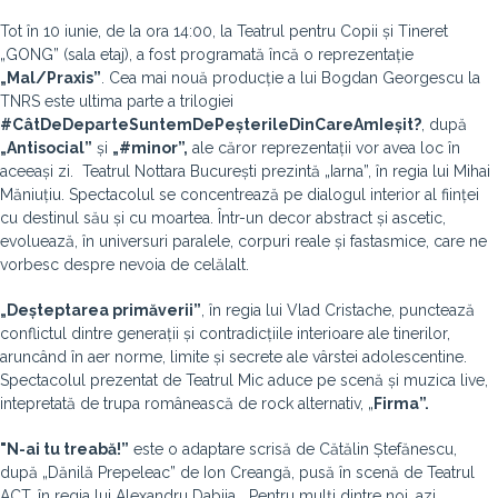
Tot în 10 iunie, de la ora 14:00, la Teatrul pentru Copii și Tineret
„GONG” (sala etaj), a fost programată încă o reprezentație
„Mal/Praxis”
. Cea mai nouă producție a lui Bogdan Georgescu la
TNRS este ultima parte a trilogiei
#CâtDeDeparteSuntemDePeșterileDinCareAmIeșit?
, după
„Antisocial”
și
„#minor”,
ale căror reprezentații vor avea loc în
aceeași zi. Teatrul Nottara București prezintă „Iarna”, în regia lui Mihai
Măniuțiu. Spectacolul se concentrează pe dialogul interior al ființei
cu destinul său și cu moartea. Într-un decor abstract și ascetic,
evoluează, în universuri paralele, corpuri reale și fastasmice, care ne
vorbesc despre nevoia de celălalt.
„Deșteptarea primăverii”
, în regia lui Vlad Cristache, punctează
conflictul dintre generații și contradicțiile interioare ale tinerilor,
aruncând în aer norme, limite și secrete ale vârstei adolescentine.
Spectacolul prezentat de Teatrul Mic aduce pe scenă și muzica live,
intepretată de trupa românească de rock alternativ, „
Firma”.
"N-ai tu treabă!”
este o adaptare scrisă de Cătălin Ștefănescu,
după „Dănilă Prepeleac” de Ion Creangă, pusă în scenă de Teatrul
ACT, în regia lui Alexandru Dabija. „Pentru mulți dintre noi, azi,