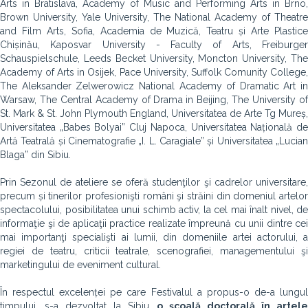
Arts in Bratislava, Academy of Music and Performing Arts in Brno,
Brown University, Yale University, The National Academy of Theatre
and Film Arts, Sofia, Academia de Muzică, Teatru și Arte Plastice
Chișinău, Kaposvar University - Faculty of Arts, Freiburger
Schauspielschule, Leeds Becket University, Moncton University, The
Academy of Arts in Osijek, Pace University, Suffolk Comunity College,
The Aleksander Zelwerowicz National Academy of Dramatic Art in
Warsaw, The Central Academy of Drama in Beijing, The University of
St. Mark & St. John Plymouth England, Universitatea de Arte Tg Mureș,
Universitatea „Babes Bolyai” Cluj Napoca, Universitatea Națională de
Artă Teatrală și Cinematografie „I. L. Caragiale” și Universitatea „Lucian
Blaga” din Sibiu.
Prin Sezonul de ateliere se oferă studenţilor şi cadrelor universitare,
precum și
tinerilor profesionişti români şi străini din domeniul artelo
spectacolului, posibilitatea unui schimb activ, la cel mai înalt nivel, de
informaţie şi de aplicaţii practice realizate împreună cu unii dintre cei
mai importanţi specialişti ai lumii, din domeniile artei actorului, a
regiei de teatru, criticii teatrale, scenografiei, managementului şi
marketingului de eveniment cultural.
În respectul excelenței pe care Festivalul a propus-o de-a lungul
timpului, s-a dezvoltat la Sibiu
o școală doctorală în artel