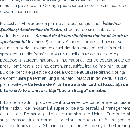
minunata poveste a lui Creangă poate să pară ceva nostim, dar de o
dezarmantă naivitate.
În acest an, FITS aduce în prim-plan două
secțiuni noi:
Întâlnirea
Şcolilor şi Academiilor
de Teatru
, structură
de sine stătătoare în
cadrul
Festivalului,
Sezonul de Ateliere
Platforma doctorală în artele
spectacolului,
Întâlnirea Şcolilor şi Academiilor de Teatru
va deveni
cel mai important eveniment
anual din domeniul educaţiei în artele
spectacolului din România și va reuni unii dintre cei mai valoroşi
pedagogi şi studenţi naţionali şi internaţionali, centre educaţionale de
profil, româneşti şi străine, continuând, astfel, tradiţia îmbinării culturii
Europei centrale şi estice cu cea a Occidentului şi reiterând dorinţa
de continuare pe termen lung a bunelor practici în domeniul artistic
promovate de
Catedra de Artă Teatrală din cadrul Facultăţii de
Litere şi Arte a Universităţii "Lucian Blaga" din Sibiu.
FITS oferă cadrul propice pentru crearea de parteneriate culturale
între instituţii de învăţământ superior de artă teatrală şi management
cultural din România şi din state membre ale Uniunii Europene și
artiști consacrați din domeniul artelor spectacolului. Printre școlile
care vor fi prezente la Sibiu în acest an sunt: Academy of Performing