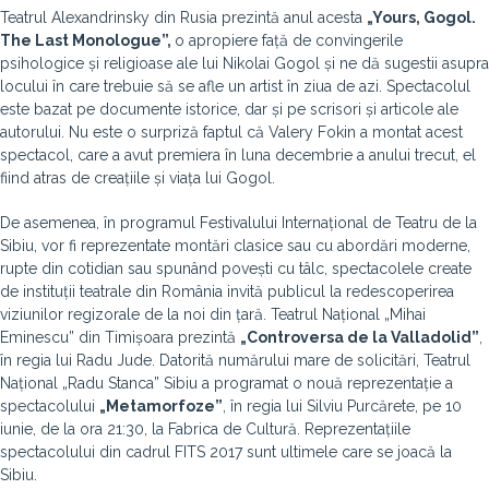
Teatrul Alexandrinsky din Rusia prezintă anul acesta
„Yours, Gogol.
The Last Monologue”,
o apropiere față de convingerile
psihologice și religioase ale lui Nikolai Gogol și ne dă sugestii asupra
locului în care trebuie să se afle un artist în ziua de azi. Spectacolul
este bazat pe documente istorice, dar și pe scrisori și articole ale
autorului. Nu este o surpriză faptul că Valery Fokin a montat acest
spectacol, care a avut premiera în luna decembrie a anului trecut, el
fiind atras de creațiile și viața lui Gogol.
De asemenea, în programul Festivalului Internațional de Teatru de la
Sibiu, vor fi reprezentate montări clasice sau cu abordări moderne,
rupte din cotidian sau spunând povești cu tâlc, spectacolele create
de instituții teatrale din România invită publicul la redescoperirea
viziunilor regizorale de la noi din țară. Teatrul Național „Mihai
Eminescu” din Timișoara prezintă
„Controversa de la Valladolid”
,
în regia lui Radu Jude. Datorită numărului mare de solicitări, Teatrul
Național „Radu Stanca” Sibiu a programat o nouă reprezentație a
spectacolului
„Metamorfoze”
, în regia lui Silviu Purcărete, pe 10
iunie, de la ora 21:30, la Fabrica de Cultură. Reprezentațiile
spectacolului din cadrul FITS 2017 sunt ultimele care se joacă la
Sibiu.