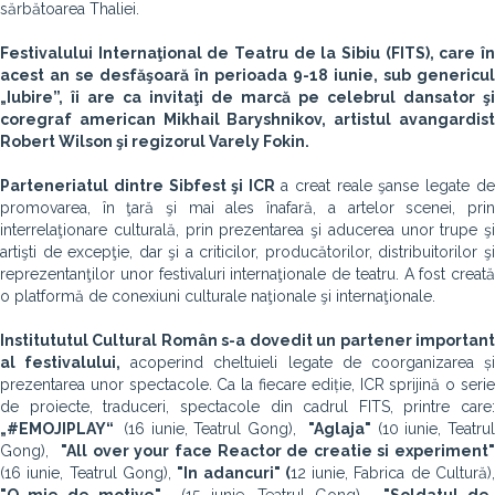
sărbătoarea Thaliei.
Festivalului Internaţional de Teatru de la Sibiu (FITS), care în
acest an se desfăşoară în perioada 9-18 iunie, sub genericul
„Iubire”,
îi are ca invitaţi de marcă pe celebrul dansator şi
coregraf american Mikhail Baryshnikov, artistul avangardist
Robert Wilson şi regizorul Varely Fokin.
Parteneriatul dintre Sibfest şi ICR
a creat reale şanse legate de
promovarea, în ţară şi mai ales înafară, a artelor scenei, prin
interrelaţionare culturală, prin prezentarea şi aducerea unor trupe şi
artişti de excepţie, dar şi a criticilor, producătorilor, distribuitorilor şi
reprezentanţilor unor festivaluri internaţionale de teatru. A fost creată
o platformă de conexiuni culturale naţionale şi internaţionale.
Institututul Cultural Român s-a dovedit un partener important
al festivalului,
acoperind cheltuieli legate de coorganizarea ș
prezentarea unor spectacole
.
Ca la fiecare ediție, ICR sprijină o seri
de proiecte, traduceri, spectacole din cadrul FITS, printre care:
„#EMOJIPLAY“
(16 iunie, Teatrul Gong),
"Aglaja"
(10 iunie, Teatru
Gong),
"All over your face Reactor de creatie si experiment
(16 iunie, Teatrul Gong),
"In adancuri" (
12 iunie, Fabrica de Cultură)