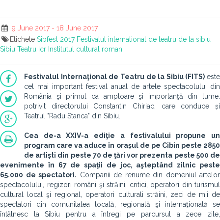
9 June 2017 - 18 June 2017
Etichete
Sibfest 2017
Festivalul international de teatru de la sibiu
Sibiu
Teatru
Icr
Institutul cultural roman
Festivalul Internaţional de Teatru de la Sibiu (FITS)
este
cel mai important festival anual de artele spectacolului din
România şi primul ca amploare şi importanţă din lume.
potrivit directorului Constantin Chiriac, care conduce și
Teatrul "Radu Stanca" din Sibiu.
Cea de-a XXIV-a ediţie a festivalului propune un
program care va aduce în orașul de pe Cibin peste 2850
de artiști din peste 70 de ţări vor prezenta peste 500 de
evenimente în 67 de spaţii de joc, aşteptând zilnic peste
65.000 de spectatori.
Companii de renume din domeniul artelor
spectacolului, regizori români şi străini, critici, operatori din turismul
cultural local şi regional, operatori culturali străini, zeci de mii de
spectatori din comunitatea locală, regională şi internaţională se
întâlnesc la Sibiu pentru a întregi pe parcursul a zece zile,