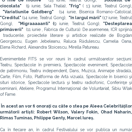
"O mie de motive"
(15 iunie, Teatrul Gong),
"Soldatul de
ciocolata"
(9 iunie, Sala Thalia),
"Frig"
( 13 iunie, Teatrul Gong)
"Variatiunile Goldberg"
(14 iunie, Biserica Romano-Catolica)
"Creditul"
(14 iunie, Teatrul Gong),
"In largul mării"
(17 iunie, Teatru
Gong),
"Migraaaaanti" (
9 iunie, Teatrul Gong),
"Desteptare
primăverii"
(11 iunie , Fabrica de Cultură). De asemenea, ICR sprijină
traducerile, proiectele literare și artistice realizate de Bogdan
Georgescu, Eugen Jebeleanu, Raluca Rădulescu, Camelia Oana,
Elena Richard, Alexandra Stoicescu, Mirella Patureau.
Evenimentele FITS se vor reuni în cadrul următoarelor secţiuni:
Teatru, Spectacole în premieră, Spectacole eveniment, Spectacole
de patrimoniu, Teatru independent, Dans, Muzică, Animaţie stradală,
Carte, Film, Foto, Platforma de Artă vizuală, Spectacole în biserici şi
situri istorice, Spectacole lectură şi teatru radiofonic, Conferinţe şi
seminarii, Ateliere, Programul Internaţional de Voluntariat, Sibiu Wlak
of Fame.
În acest an vor fi onorați cu câte o stea pe Aleea Celebrităților
următorii artiști: Robert Wilson, Valery Fokin, Ohad Naharin,
Rimas Tuminas, Philippe Genty, Marcel Iureș.
Ca în fiecare an, în cadrul Festivalului se vor publica un număr