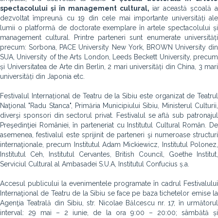
spectacolului și în management cultural,
iar această școală a
dezvoltat împreună cu 19 din cele mai importante universități ale
lumii o
platformă de doctorate exemplare în artele spectacolului ș
management cultural.
Printre parteneri sunt enumerate
universităț
precum: Sorbona, PACE University New York, BROWN University din
SUA, University of the Arts London, Leeds Beckett University, precum
și Universitatea de Arte din Berlin, 2 mari universități din China, 3 mari
universități din Japonia etc.
Festivalul Internațional de Teatru de la Sibiu este organizat de Teatrul
Naţional "Radu Stanca", Primăria Municipiului Sibiu, Ministerul Culturii,
diverşi sponsori din sectorul privat. Festivalul se află sub patronajul
Preşedinţiei României, în parteneriat cu Institutul Cultural Român. De
asemenea, festivalul este sprijinit de parteneri şi numeroase structuri
internaţionale, precum Institutul Adam Mickiewicz, Institutul Polonez,
Institutul Ceh, Institutul Cervantes, British Council, Goethe Institut,
Serviciul Cultural al Ambasadei S.U.A, Institutul Confucius ș.a.
Accesul publicului la evenimentele programate în cadrul Festivalului
Internaţional de Teatru de la Sibiu se face pe baza tichetelor emise la
Agenţia Teatrală din Sibiu, str. Nicolae Bălcescu nr. 17, în următorul
interval: 29 mai – 2 iunie, de la ora 9:00 – 20:00; sâmbătă și