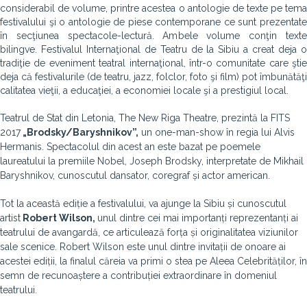
considerabil de volume, printre acestea o antologie de texte pe tema
festivalului şi o antologie de piese contemporane ce sunt prezentate
în secţiunea spectacole-lectură. Ambele volume conţin texte
bilingve. Festivalul Internaţional de Teatru de la Sibiu a creat deja o
tradiţie de eveniment teatral internaţional, într-o comunitate care ştie
deja că festivalurile (de teatru, jazz, folclor, foto şi film) pot îmbunătăţi
calitatea vieţii, a educaţiei, a economiei locale şi a prestigiul local.
Teatrul de Stat din Letonia, The New Riga Theatre, prezintă la FITS
2017
„Brodsky/Baryshnikov”,
un one-man-show în regia lui Alvis
Hermanis. Spectacolul din acest an este bazat pe poemele
laureatului la premiile Nobel, Joseph Brodsky, interpretate de Mikhail
Baryshnikov, cunoscutul dansator, coregraf și actor american.
Tot la această ediție a festivalului, va ajunge la Sibiu și cunoscutul
artist
Robert Wilson,
unul dintre cei mai importanți reprezentanți ai
teatrului de avangardă, ce articulează forța și originalitatea viziunilor
sale scenice. Robert Wilson este unul dintre invitații de onoare ai
acestei ediții, la finalul căreia va primi o stea pe Aleea Celebrităților, în
semn de recunoaștere a contribuției extraordinare în domeniul
teatrului.