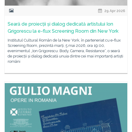
29 Apr 2026
Seară de proiecții și dialog dedicată artistului Ion
Grigorescu la e-flux Screening Room din New York
Institutul Cultural Român de la New York, în parteneriat cu e-flux
Screening Room, prezintă marți, 5 mai 2026, ora 19:00,
evenimentul „Ion Grigorescu: Body, Camera, Resistance”, o seară
de proiecții și dialog dedicată unuia dintre cei mai importanți artiști
români