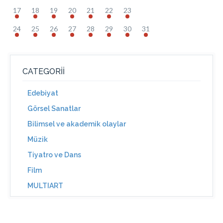
17
18
19
20
21
22
23
24
25
26
27
28
29
30
31
CATEGORII
Edebiyat
Görsel Sanatlar
Bilimsel ve akademik olaylar
Müzik
Tiyatro ve Dans
Film
MULTIART