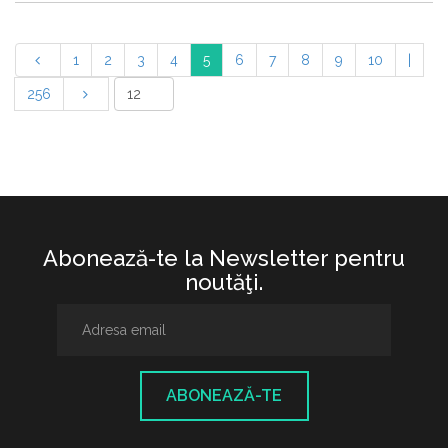
1
2
3
4
5
6
7
8
9
10
|
256
Abonează-te la Newsletter pentru
noutăţi.
ABONEAZĂ-TE