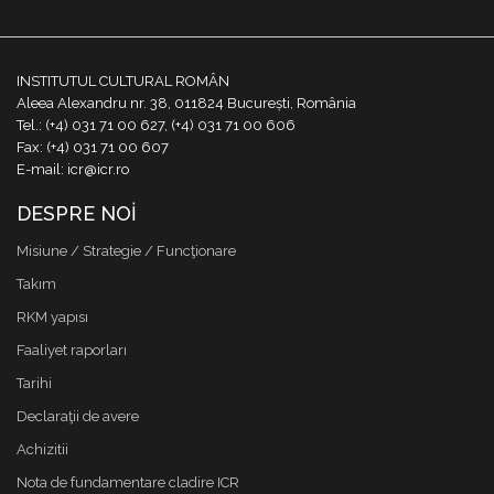
INSTITUTUL CULTURAL ROMÂN
Aleea Alexandru nr. 38, 011824 București, România
Tel.: (+4) 031 71 00 627, (+4) 031 71 00 606
Fax: (+4) 031 71 00 607
E-mail: icr@icr.ro
DESPRE NOI
Misiune / Strategie / Funcţionare
Takım
RKM yapısı
Faaliyet raporları
Tarihi
Declaraţii de avere
Achizitii
Nota de fundamentare cladire ICR