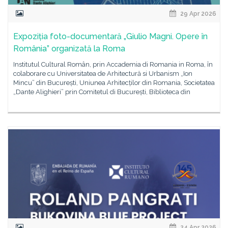
29 Apr 2026
Expoziția foto-documentară „Giulio Magni. Opere în
România” organizată la Roma
Institutul Cultural Român, prin Accademia di Romania in Roma, în
colaborare cu Universitatea de Arhitectură si Urbanism „Ion
Mincu” din București, Uniunea Arhitecților din Romania, Societatea
„Dante Alighieri” prin Comitetul di București, Biblioteca din
24 Apr 2026