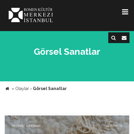
Görsel Sanatlar
»
Olaylar
›
Görsel Sanatlar