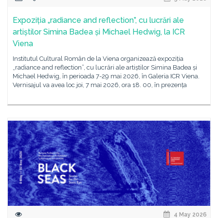
Expoziția „radiance and reflection”, cu lucrări ale
artiștilor Simina Badea și Michael Hedwig, la ICR
Viena
Institutul Cultural Român de la Viena organizează expoziția
„radiance and reflection”, cu lucrări ale artiștilor Simina Badea și
Michael Hedwig, în perioada 7-29 mai 2026, în Galeria ICR Viena.
Vernisajul va avea loc joi, 7 mai 2026, ora 18. 00, în prezența
4 May 2026