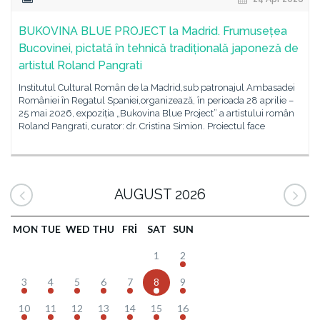
BUKOVINA BLUE PROJECT la Madrid. Frumusețea
Bucovinei, pictată în tehnică tradițională japoneză de
artistul Roland Pangrati
Institutul Cultural Român de la Madrid,sub patronajul Ambasadei
României în Regatul Spaniei,organizează, în perioada 28 aprilie –
25 mai 2026, expoziția „Bukovina Blue Project” a artistului român
Roland Pangrati, curator: dr. Cristina Simion. Proiectul face
AUGUST 2026
MON
TUE
WED
THU
FRI
SAT
SUN
1
2
3
4
5
6
7
8
9
10
11
12
13
14
15
16