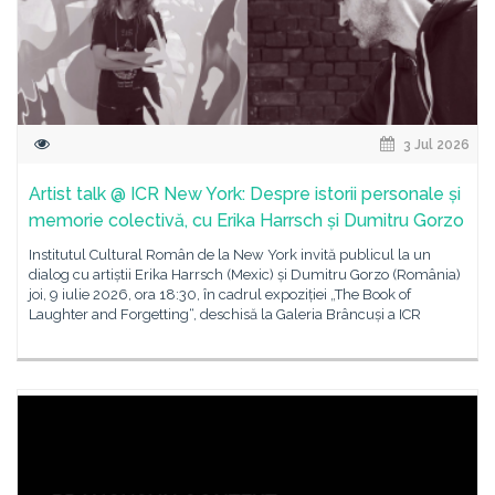
3 Jul 2026
Artist talk @ ICR New York: Despre istorii personale și
memorie colectivă, cu Erika Harrsch și Dumitru Gorzo
Institutul Cultural Român de la New York invită publicul la un
dialog cu artiștii Erika Harrsch (Mexic) și Dumitru Gorzo (România)
joi, 9 iulie 2026, ora 18:30, în cadrul expoziției „The Book of
Laughter and Forgetting“, deschisă la Galeria Brâncuși a ICR