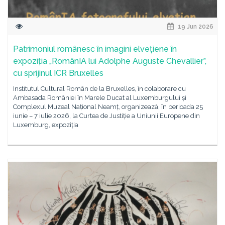
19 Jun 2026
Patrimoniul românesc în imagini elvețiene în
expoziția „RomânIA lui Adolphe Auguste Chevallier”,
cu sprijinul ICR Bruxelles
Institutul Cultural Român de la Bruxelles, în colaborare cu
Ambasada României în Marele Ducat al Luxemburgului și
Complexul Muzeal Național Neamț, organizează, în perioada 25
iunie – 7 iulie 2026, la Curtea de Justiție a Uniunii Europene din
Luxemburg, expoziția