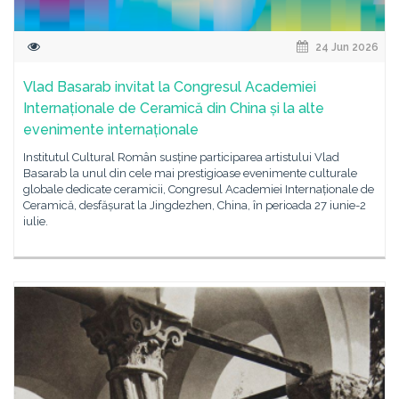
24 Jun 2026
Vlad Basarab invitat la Congresul Academiei
Internaționale de Ceramică din China și la alte
evenimente internaționale
Institutul Cultural Român susține participarea artistului Vlad
Basarab la unul din cele mai prestigioase evenimente culturale
globale dedicate ceramicii, Congresul Academiei Internaționale de
Ceramică, desfășurat la Jingdezhen, China, în perioada 27 iunie-2
iulie.