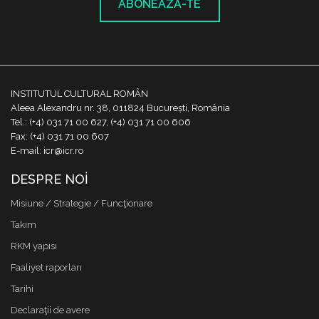
ABONEAZĂ-TE
INSTITUTUL CULTURAL ROMÂN
Aleea Alexandru nr. 38, 011824 București, România
Tel.: (+4) 031 71 00 627, (+4) 031 71 00 606
Fax: (+4) 031 71 00 607
E-mail: icr@icr.ro
DESPRE NOI
Misiune / Strategie / Funcţionare
Takım
RKM yapısı
Faaliyet raporları
Tarihi
Declaraţii de avere