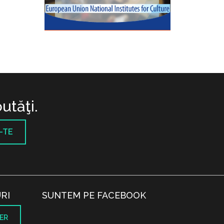
utăţi.
-TE
RI
SUNTEM PE FACEBOOK
ER