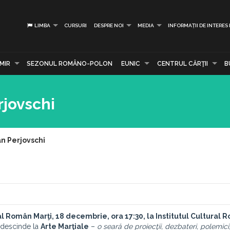
LIMBA
CURSURI
DESPRE NOI
MEDIA
INFORMAȚII DE INTERES
MIR
SEZONUL ROMÂNO-POLON
EUNIC
CENTRUL CĂRŢII
B
rjovschi
an Perjovschi
ral Român
Marţi, 18 decembrie, ora 17:30, la Institutul Cultural
descinde la
Arte Marţiale
–
o seară de proiecţii, dezbateri, polemici