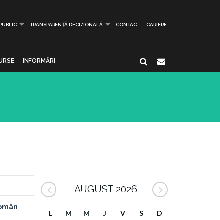
 PUBLIC
TRANSPARENȚĂ DECIZIONALĂ
CONTACT
CARIERE
URSE
INFORMĂRI
AUGUST 2026
 Român
L
M
M
J
V
S
D
,