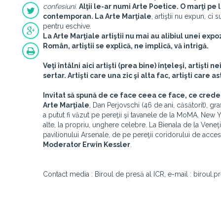
confesiuni.
Alţii le-ar numi Arte Poetice. O marţi pe 
contemporan. La
Arte Marţiale
, artiştii nu expun, ci
pentru eschive.
La Arte Marţiale artiştii nu mai au alibiul unei expo
Român, artiştii se explică, ne implică, vă intrigă.
Veţi întâlni aici artişti (prea bine) înţeleşi, artişti n
sertar. Artişti care una zic şi alta fac, artişti care a
Invitat să spună de ce face ceea ce face, ce crede 
Arte Marţiale
, Dan Perjovschi (46 de ani, căsătorit), gra
a putut fi văzut pe pereţii şi tavanele de la MoMA, New
alte, la propriu, unghere celebre. La Bienala de la Veneţi
pavilionului Arsenale, de pe pereţii coridorului de acces
Moderator
Erwin Kessler
.
Contact media : Biroul de presă al ICR, e-mail : biroul.p