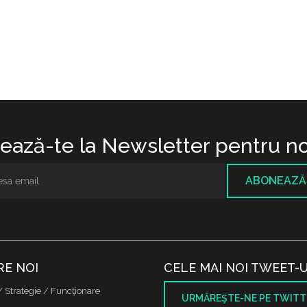
ază-te la Newsletter pentru no
ABONEAZĂ
RE NOI
CELE MAI NOI TWEET-U
/ Strategie / Funcţionare
URMĂREŞTE-NE PE TWITT