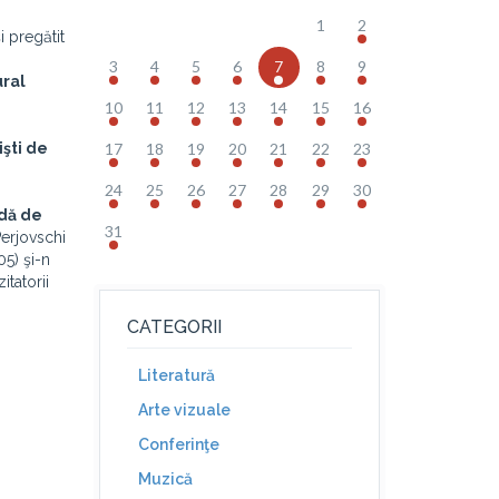
1
2
i pregătit
3
4
5
6
7
8
9
ural
10
11
12
13
14
15
16
işti de
17
18
19
20
21
22
23
24
25
26
27
28
29
30
ndă de
31
Perjovschi
5) şi-n
itatorii
CATEGORII
Literatură
Arte vizuale
Conferinţe
Muzică