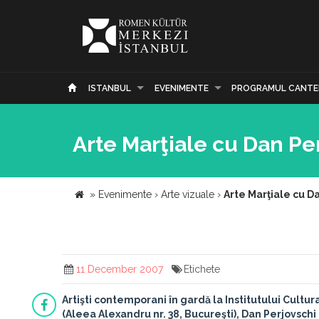
ISTANBUL
EVENIMENTE
PROGRAMUL CANTE
Arte Marţiale cu Dan Pe
»
Evenimente
›
Arte vizuale
›
Arte Marţiale cu D
11 December 2007
Etichete
Artişti contemporani în gardă la Institutului Cultu
(Aleea Alexandru nr. 38, Bucureşti),
Dan Perjovschi