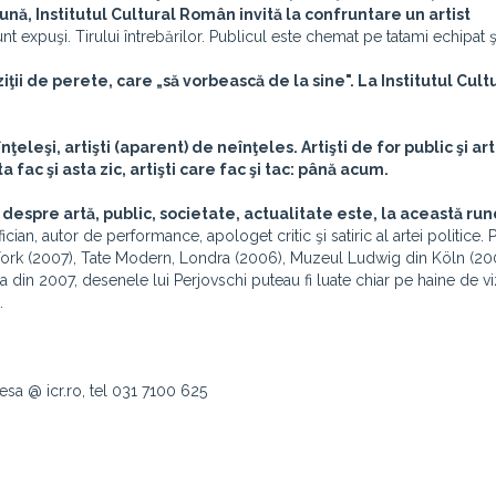
lună, Institutul Cultural Român invită la confruntare un artist
 sunt expuşi. Tirului întrebărilor. Publicul este chemat pe tatami echipat ş
ziţii de perete, care „să vorbească de la sine". La Institutul Cult
eînţeleşi, artişti (aparent) de neînţeles. Artişti de for public şi art
sta fac şi asta zic, artişti care fac şi tac: până acum.
despre artă, public, societate, actualitate este, la această ru
fician, autor de performance, apologet critic şi satiric al artei politice. 
 York (2007), Tate Modern, Londra (2006), Muzeul Ludwig din Köln (200
a din 2007, desenele lui Perjovschi puteau fi luate chiar pe haine de viz
.
resa @ icr.ro, tel 031 7100 625