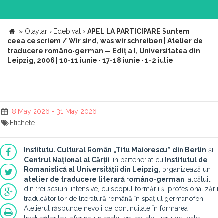
»
Olaylar
›
Edebiyat
›
APEL LA PARTICIPARE Suntem
ceea ce scriem / Wir sind, was wir schreiben | Atelier de
traducere româno-german — Ediția I, Universitatea din
Leipzig, 2006 | 10-11 iunie · 17-18 iunie · 1-2 iulie
8 May 2026 - 31 May 2026
Etichete
Institutul Cultural Român „
Titu Maiorescu
” din Berlin
și
Centrul Național al Cărții
, în parteneriat cu
Institutul de
Romanistică al Universității din Leipzig
, organizează un
atelier de traducere
literar
ă româno
-german
, alcătuit
din trei sesiuni intensive, cu scopul formării și profesionalizării
traducătorilor de literatură română în spațiul germanofon.
Atelierul răspunde nevoii de continuitate în formarea