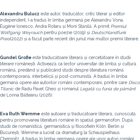
Alexandru Bulucz
este autor, traducător, critic literar și editor
independent. I-a tradus în limba germană pe Alexandru Vona,
Eugène Ionesco, Andra Rotaru și Moni Stănilă. A primit
Premiul
Wolfgang Weyrauch
pentru poezie (2019) și
Deutschlandfunk
Preis
(2022) și a făcut parte recent din juriul mai multor premii literare.
Gundel Gro
ße
este traducătoare literară și cercetătoare în studii
literare românești. Activează ca lector universitar de limbă și cultură
română, predând și publicând studii despre literatura română
contemporană, interbelică și post-comunistă. A tradus în limba
germană opere ale autorilor români contemporani, printre care
Disco
Titanic
de Radu Pavel Gheo și romanul
Legată cu funia de pământ
de Lorina Bălteanu (2026).
Eva Ruth Wemme
este autoare și traducătoare literară, cunoscută
pentru promovarea literaturii române în spațiul germanofon. După
studii de romanistică, germanistică și filosofieîn Köln, Berlin și
București, Wemme a lucrat ca dramaturg la Schauspielhaus
Chemnitz. A tradus în limba germană opere ale unor autori români