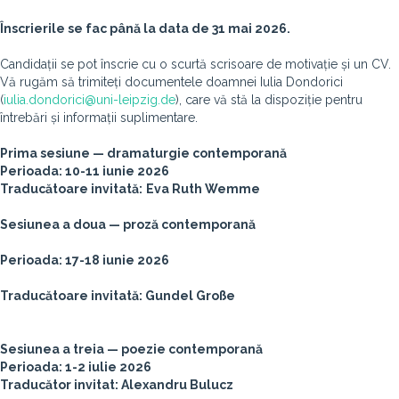
Înscrierile se fac până la data de 31 mai 2026.
Candidații se pot înscrie cu o scurtă scrisoare de motivație și un CV.
Vă rugăm să trimiteți documentele doamnei Iulia Dondorici
(
iulia.dondorici@uni-leipzig.de
), care vă stă la dispoziție pentru
întrebări și informații suplimentare.
Prima sesiune —
dramaturgie contemporană
Perioada: 10-11 iunie 2026
Traducătoare invitată:
Eva Ruth Wemme
Sesiunea a doua — proză
contemporană
Perioada: 17-18 iunie 2026
Traducătoare invitată:
Gundel Gro
ße
Sesiunea a treia —
poezie contemporană
Perioada: 1-2 iulie 2026
Traducător invitat: Alexandru Bulucz