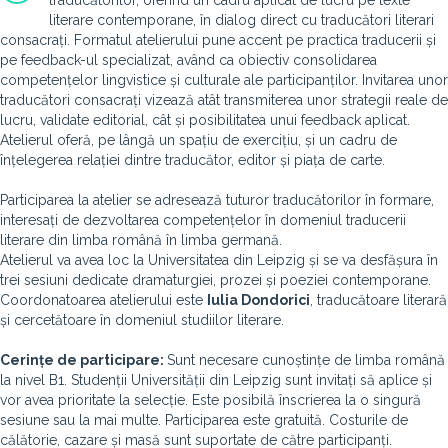
traducătorilor, oferind un cadru aplicat de lucru pe texte
literare contemporane, în dialog direct cu traducători literari
consacrați. Formatul atelierului pune accent pe practica traducerii și
pe feedback-ul specializat, având ca obiectiv consolidarea
competențelor lingvistice și culturale ale participanților. Invitarea unor
traducători consacrați vizează atât transmiterea unor strategii reale de
lucru, validate editorial, cât și posibilitatea unui feedback aplicat.
Atelierul oferă, pe lângă un spațiu de exercițiu, și un cadru de
înțelegerea relației dintre traducător, editor și piața de carte.
Participarea la atelier se adresează tuturor traducătorilor în formare,
interesați de dezvoltarea competențelor în domeniul traducerii
literare din limba română în limba germană.
Atelierul va avea loc la Universitatea din Leipzig și se va desfășura în
trei sesiuni dedicate dramaturgiei, prozei și poeziei contemporane.
Coordonatoarea atelierului este
Iulia Dondorici
, traducătoare literară
și cercetătoare în domeniul studiilor literare.
Cerinț
e de participare:
Sunt necesare cunoștințe de limba română
la nivel B1. Studenții Universității din Leipzig sunt invitați să aplice și
vor avea prioritate la selecție. Este posibilă înscrierea la o singură
sesiune sau la mai multe.
Participarea este gratuită. Costurile de
călătorie, cazare și masă sunt suportate de către participanți.