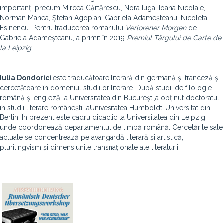
importanți precum Mircea Cărtărescu, Nora Iuga, Ioana Nicolaie,
Norman Manea, Ștefan Agopian, Gabriela Adameșteanu, Nicoleta
Esinencu. Pentru traducerea romanului
Verlorener Morgen
de
Gabriela Adameșteanu, a primit în 2019
Premiul Târgului de Carte de
la Leipzig
.
Iulia Dondorici
este traducătoare literară din germană și franceză și
cercetătoare în domeniul studiilor literare. După studii de filologie
română și engleză la Universitatea din București,a obținut doctoratul
în studii literare românești laUnivesitatea Humboldt-Universität din
Berlin. În prezent este cadru didactic la Universitatea din Leipzig,
unde coordonează departamentul de limbă română. Cercetările sale
actuale se concentrează pe avangardă literară și artistică,
plurilingvism și dimensiunile transnaționale ale literaturii.