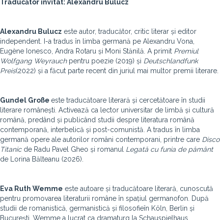
Traducător invitat: Alexandru Bulucz
Alexandru Bulucz
este autor, traducător, critic literar și editor
independent. I-a tradus în limba germană pe Alexandru Vona,
Eugène Ionesco, Andra Rotaru și Moni Stănilă. A primit
Premiul
Wolfgang Weyrauch
pentru poezie (2019) și
Deutschlandfunk
Preis
(2022) și a făcut parte recent din juriul mai multor premii literare.
Gundel Gro
ße
este traducătoare literară și cercetătoare în studii
literare românești. Activează ca lector universitar de limbă și cultură
română, predând și publicând studii despre literatura română
contemporană, interbelică și post-comunistă. A tradus în limba
germană opere ale autorilor români contemporani, printre care
Disco
Titanic
de Radu Pavel Gheo și romanul
Legată cu funia de pământ
de Lorina Bălteanu (2026).
Eva Ruth Wemme
este autoare și traducătoare literară, cunoscută
pentru promovarea literaturii române în spațiul germanofon. După
studii de romanistică, germanistică și filosofieîn Köln, Berlin și
București, Wemme a lucrat ca dramaturg la Schauspielhaus