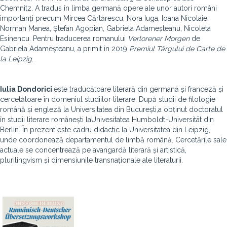
Chemnitz. A tradus în limba germană opere ale unor autori români
importanți precum Mircea Cărtărescu, Nora Iuga, Ioana Nicolaie,
Norman Manea, Ștefan Agopian, Gabriela Adameșteanu, Nicoleta
Esinencu. Pentru traducerea romanului
Verlorener Morgen
de
Gabriela Adameșteanu, a primit în 2019
Premiul Târgului de Carte de
la Leipzig
.
Iulia Dondorici
este traducătoare literară din germană și franceză și
cercetătoare în domeniul studiilor literare. După studii de filologie
română și engleză la Universitatea din București,a obținut doctoratul
în studii literare românești laUnivesitatea Humboldt-Universität din
Berlin. În prezent este cadru didactic la Universitatea din Leipzig,
unde coordonează departamentul de limbă română. Cercetările sale
actuale se concentrează pe avangardă literară și artistică,
plurilingvism și dimensiunile transnaționale ale literaturii.