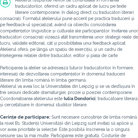
Atelierul răspunde nevoii de continuitate în formarea
traducătorilor, oferind un cadru aplicat de lucru pe texte
literare contemporane, în dialog direct cu traducători literari
consacrați. Formatul atelierului pune accent pe practica traducerii și
pe feedback-ul specializat, având ca obiectiv consolidarea
competențelor lingvistice și culturale ale participanților. Invitarea unor
traducători consacrați vizează atât transmiterea unor strategii reale de
lucru, validate editorial, cât și posibilitatea unui feedback aplicat.
Atelierul oferă, pe lângă un spațiu de exercițiu, și un cadru de
înțelegerea relației dintre traducător, editor și piața de carte.
Participarea la atelier se adresează tuturor traducătorilor în formare,
interesați de dezvoltarea competențelor în domeniul traducerii
literare din limba română în limba germană.
Atelierul va avea loc la Universitatea din Leipzig și se va desfășura în
trei sesiuni dedicate dramaturgiei, prozei și poeziei contemporane.
Coordonatoarea atelierului este
Iulia Dondorici
, traducătoare literară
și cercetătoare în domeniul studiilor literare.
Cerinț
e de participare:
Sunt necesare cunoștințe de limba română
la nivel B1. Studenții Universității din Leipzig sunt invitați să aplice și
vor avea prioritate la selecție. Este posibilă înscrierea la o singură
sesiune sau la mai multe.
Participarea este gratuită. Costurile de