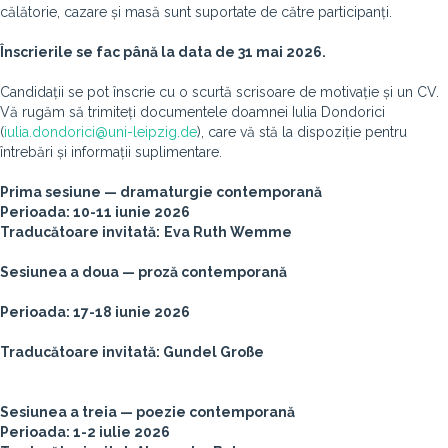
călătorie, cazare și masă sunt suportate de către participanți.
Înscrierile se fac până la data de 31 mai 2026.
Candidații se pot înscrie cu o scurtă scrisoare de motivație și un CV.
Vă rugăm să trimiteți documentele doamnei Iulia Dondorici
(
iulia.dondorici@uni-leipzig.de
), care vă stă la dispoziție pentru
întrebări și informații suplimentare.
Prima sesiune —
dramaturgie contemporană
Perioada: 10-11 iunie 2026
Traducătoare invitată:
Eva Ruth Wemme
Sesiunea a doua — proză
contemporană
Perioada: 17-18 iunie 2026
Traducătoare invitată:
Gundel Gro
ße
Sesiunea a treia —
poezie contemporană
Perioada: 1-2 iulie 2026