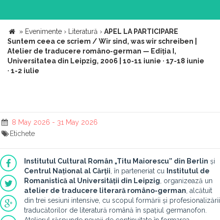
»
Evenimente
›
Literatură
›
APEL LA PARTICIPARE
Suntem ceea ce scriem / Wir sind, was wir schreiben |
Atelier de traducere româno-german — Ediția I,
Universitatea din Leipzig, 2006 | 10-11 iunie · 17-18 iunie
· 1-2 iulie
8 May 2026 - 31 May 2026
Etichete
Institutul Cultural Român „
Titu Maiorescu
” din Berlin
și
Centrul Național al Cărții
, în parteneriat cu
Institutul de
Romanistică al Universității din Leipzig
, organizează un
atelier de traducere
literar
ă româno
-german
, alcătuit
din trei sesiuni intensive, cu scopul formării și profesionalizării
traducătorilor de literatură română în spațiul germanofon.