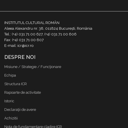
INSTITUTUL CULTURAL ROMÂN
Aleea Alexandru nr. 38, 011824 București, România
Tel.: (+4) 031 71 00 627, (+4) 031 71 00 606
Fax: (+4) 031 71 00 607
E-mail: icr@icr.ro
DESPRE NOI
Misiune / Strategie / Funcţionare
Echipa
Structura ICR
Rapoarte de activitate
Istoric
Declaraţii de avere
Achizitii
Nota de fundamentare cladire ICR