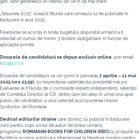
gen, care generează un interes din ce în ce mai mare.
„Sesiunea 2025” vizează titlurile care urmează să fie publicate în
traducere în anul 2025.
Finanțările se acordă în limita bugetului disponibil,urmând a fi
selectat un număr de minim 3 dosare câștigătoare, în funcție de
aplicațiile primite.
Dosarele
de candidatură se depun exclusiv online
, prin email
(
rbc@icr.ro
).
Dosarele de candidatură se vor primi în perioada
7 aprilie – 11 mai
2025 (ora 23.59)
, cu respectarea calendarului prezentat mai jos.
Evaluarea va fi făcută de o comisiede experți independenți, selectați
de Comitetul Director al ICR, dintre care doi aleși în urma unui apel
public de candidaturi și unul selectat la propunerea Uniunii
Scriitorilor din România.
Dedicat editurilor străine
care doresc să publice în traducere
cărți pentru copii scrise de autori de limba română,
programul
ROMANIAN
BOOKS FOR CHILDREN (RBC)
își propune să
faciliteze accesul publicului internațional la literatura română pentru