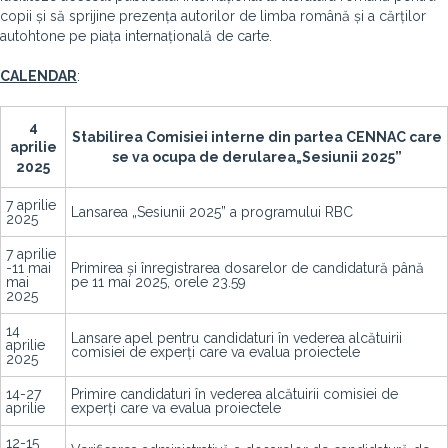
copii și să sprijine prezența autorilor de limba română și a cărților
autohtone pe piața internațională de carte.
CALENDAR
:
4
Stabilirea Comisiei interne din partea CENNAC care
aprilie
se va ocupa de derularea„Sesiunii 2025”
2025
7 aprilie
Lansarea „Sesiunii 2025” a programului RBC
2025
7 aprilie
-11 mai
Primirea și înregistrarea dosarelor de candidatură până
mai
pe 11 mai 2025, orele 23.59
2025
14
Lansare apel pentru candidaturi în vederea alcătuirii
aprilie
comisiei de experți care va evalua proiectele
2025
14-27
Primire candidaturi în vederea alcătuirii comisiei de
aprilie
experți care va evalua proiectele
12-15