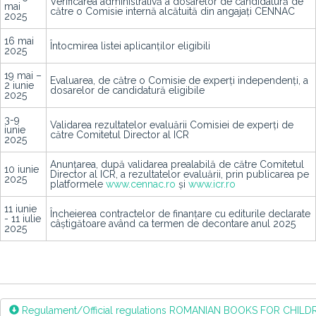
Verificarea administrativă a dosarelor de candidatură de
mai
către o Comisie internă alcătuită din angajați CENNAC
2025
16 mai
Întocmirea listei aplicanților eligibili
2025
19 mai –
Evaluarea, de către o Comisie de experți independenți, a
2 iunie
dosarelor de candidatură eligibile
2025
3-9
Validarea rezultatelor evaluării Comisiei de experți de
iunie
către Comitetul Director al ICR
2025
Anunțarea, după validarea prealabilă de către Comitetul
10 iunie
Director al ICR, a rezultatelor evaluării, prin publicarea pe
2025
platformele
www.cennac.ro
și
www.icr.ro
11 iunie
Încheierea contractelor de finanțare cu editurile declarate
- 11 iulie
câștigătoare având ca termen de decontare anul 2025
2025
Regulament/Official regulations ROMANIAN BOOKS FOR CHILD