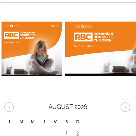
AUGUST 2026
L
M
M
J
V
S
D
1
2