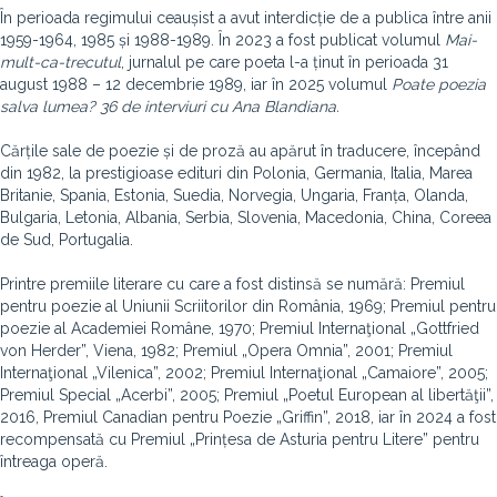
În perioada regimului ceaușist a avut interdicție de a publica între anii
1959-1964, 1985 și 1988-1989. În 2023 a fost publicat volumul
Mai-
mult-ca-trecutul
, jurnalul pe care poeta l-a ținut în perioada 31
august 1988 – 12 decembrie 1989, iar în 2025 volumul
Poate poezia
salva lumea? 36 de interviuri cu Ana Blandiana.
Cărțile sale de poezie și de proză au apărut în traducere, începând
din 1982, la prestigioase edituri din Polonia, Germania, Italia, Marea
Britanie, Spania, Estonia, Suedia, Norvegia, Ungaria, Franța, Olanda,
Bulgaria, Letonia, Albania, Serbia, Slovenia, Macedonia, China, Coreea
de Sud, Portugalia.
Printre premiile literare cu care a fost distinsă se numără: Premiul
pentru poezie al Uniunii Scriitorilor din România, 1969; Premiul pentru
poezie al Academiei Române, 1970; Premiul Internaţional „Gottfried
von Herder”, Viena, 1982; Premiul „Opera Omnia”, 2001; Premiul
Internaţional „Vilenica”, 2002; Premiul Internaţional „Camaiore”, 2005;
Premiul Special „Acerbi”, 2005; Premiul „Poetul European al libertăţii”,
2016, Premiul Canadian pentru Poezie „Griffin”, 2018, iar în 2024 a fost
recompensată cu Premiul „Prințesa de Asturia pentru Litere” pentru
întreaga operă.