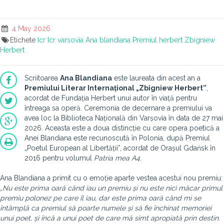
4 May 2026
Etichete
Icr
Icr varsovia
Ana blandiana
Premiul herbert
Zbigniew
Herbert
Scriitoarea
Ana Blandiana
este laureata din acest an a
Premiului Literar Internațional „Zbigniew Herbert”
,
acordat de Fundația Herbert unui autor în viață pentru
întreaga sa operă. Ceremonia de decernare a premiului va
avea loc la Biblioteca Națională din Varșovia în data de 27 mai
2026. Aceasta este a doua distincție cu care opera poetică a
Anei Blandiana este recunoscută în Polonia, după Premiul
„Poetul European al Libertății”, acordat de Orașul Gdańsk în
2016 pentru volumul
Patria mea A4
.
Ana Blandiana a primit cu o emoție aparte vestea acestui nou premiu:
„Nu este prima oară când iau un premiu și nu este nici măcar primul
premiu polonez pe care îl iau, dar este prima oară când mi se
întâmplă ca premiul să poarte numele și să fie închinat memoriei
unui poet, și încă a unui poet de care mă simt apropiată prin destin.