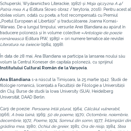
Schuperski, Wydawnictwo Literackie, 1982) și
Moja ojczyzna A 4
/
Patria mea A 4
(Editura Słowo obraz / terytoria, 2016). Pentru acest al
doilea volum, odată cu poeta, a fost recompensată cu Premiul
„Poetul European al Libertății” și traducătoarea Joanna Kornaś-
Warwas. De-a lungul timpului, versurile Anei Blandiana au apărut în
traducere poloneză și în volume colective
–
Antologie de poezie
românească
(Editura PIW, 1989)
–
ori numere tematice ale revistei
Literatura na świecie
(1984, 1998).
În data de 28 mai, Ana Blandiana va participa la lansarea noului său
volum la Centrul Koneser din capitala poloneză, cu sprijinul
Institutului Cultural Român de la Varșovia
.
Ana Blandiana
s-a născut la Timișoara, la 25 martie 1942. Studii de
filologie romanică, licențiată a Facultății de Filologie a Universității
din Cluj. Burse de studii la Iowa University (SUA), Heidelberg
Universität, DAAD Berlin.
Cărţi de poezie:
Persoana întâi plural
, 1964;
Călcâiul vulnerabil
,
1966;
A treia taină
, 1969;
50 de poeme
, 1970;
Octombrie, noiembrie,
decembrie
, 1972;
Poeme
, 1974;
Somnul din somn
, 1977;
Întâmplări din
grădina mea
, 1980;
Ochiul de greier
, 1981;
Ora de nisip
, 1984;
Stea