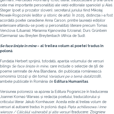
german), Mercedes Monmany (critic literar, traducătoare și una dintre
cele mai importante personalități ale vieții editoriale spaniole) și Aleš
Šteger (poet și prozator sloven), secretarul juriului fiind Mikołaj
Nowak-Rogoziński (editor și istoric de artă). În 2025, distincția i-a fost
acordată poetei canadiene Anna Carson, printre laureații edițiilor
anterioare aflându-se poeți și personalități literare precum Tomas
Venclova (Lituania), Marianna Kijanowska (Ucraina), Durs Grünbein
(Germania) sau Breyten Breytenbach (Africa de Sud).
Se face liniște în mine
– al treilea volum al poetei tradus în
polonă
Fundația Herbert sprijină, totodată, apariția volumului de versuri
bilingv
Se face liniște în mine
, care include o selecție de 56 de
poeme semnate de Ana Blandiana, din publicația românească
omonimă (2024) și din tomul
Variațiuni pe o temă dată
(2018),
ambele publicate în România de
Editura Humanitas
.
Versiunea poloneză va apărea la Editura Pogranicze în traducerea
Joannei Kornaś-Warwas și redacția poetului, traducătorului și
criticului literar Jakub Kornhauser. Acesta este al treilea volum de
versuri al autoarei tradus în polonă după
Pięta achillesowa i inne
wiersze / Călcâiul vulnerabil și alte versuri
(traducere: Zbigniew