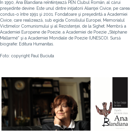
În 1990, Ana Blandiana reînﬁinţează PEN Clubul Român, al cărui
preşedinte devine. Este unul dintre iniţiatorii Alianţei Civice, pe carea
condus-o între 1991 şi 2001. Fondatoare şi preşedintă a Academiei
Civice, care realizează, sub egida Consiliului Europei, Memorialul
Victimelor Comunismului şi al Rezistenţei, de la Sighet. Membră a
Academiei Europene de Poezie, a Academiei de Poezie „Stéphane
Mallarmé” şi a Academiei Mondiale de Poezie (UNESCO). Sursă
biografie: Editura Humanitas.
Foto: copyright Paul Buciuta