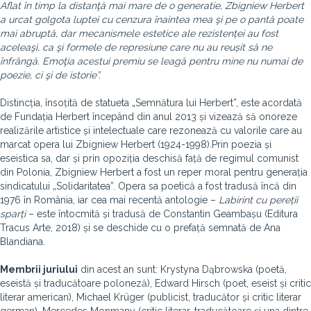
Aflat în timp la distanţă mai mare de o generatie, Zbigniew Herbert
a urcat golgota luptei cu cenzura înaintea mea şi pe o pantă poate
mai abruptă, dar mecanismele estetice ale rezistenței au fost
aceleaşi, ca şi formele de represiune care nu au reușit să ne
înfrângă. Emoţia acestui premiu se leagă pentru mine nu numai de
poezie, ci şi de istorie”.
Distincția, însoțită de statueta „Semnătura lui Herbert”, este acordată
de Fundația Herbert începând din anul 2013 și vizează să onoreze
realizările artistice și intelectuale care rezonează cu valorile care au
marcat opera lui Zbigniew Herbert (1924-1998).Prin poezia și
eseistica sa, dar și prin opoziția deschisă față de regimul comunist
din Polonia, Zbigniew Herbert a fost un reper moral pentru generația
sindicatului „Solidaritatea”. Opera sa poetică a fost tradusă încă din
1976 în România, iar cea mai recentă antologie –
Labirint cu pereții
sparți
– este întocmită și tradusă de Constantin Geambașu (Editura
Tracus Arte, 2018) și se deschide cu o prefață semnată de Ana
Blandiana.
Membrii juriului
din acest an sunt: Krystyna Dąbrowska (poetă,
eseistă și traducătoare poloneză), Edward Hirsch (poet, eseist și critic
literar american), Michael Krüger (publicist, traducător și critic literar