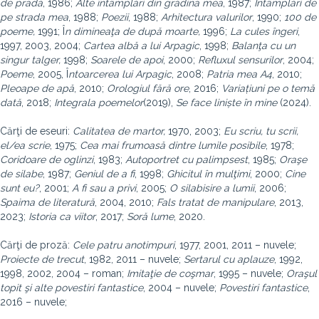
de pradă
, 1986;
Alte întâmplări din grădina mea
, 1987;
Întâmplări de
pe strada mea
, 1988;
Poezii
, 1988;
Arhitectura valurilor
, 1990;
100 de
poeme,
1991; Î
n dimineaţa de după moarte,
1996;
La cules îngeri
,
1997, 2003, 2004;
Cartea albă a lui Arpagic
, 1998;
Balanţa cu un
singur talger,
1998;
Soarele de apoi
, 2000;
Refluxul sensurilor
, 2004;
Poeme
, 2005, Î
ntoarcerea lui Arpagic
, 2008;
Patria mea A4
, 2010;
Pleoape de apă
, 2010;
Orologiul fără ore
, 2016;
Variațiuni pe o temă
dată
, 2018;
Integrala poemelor
(2019),
Se face liniște în mine
(2024).
Cărţi de eseuri:
Calitatea de martor,
1970, 2003;
Eu scriu, tu scrii,
el/ea scrie
, 1975;
Cea mai frumoasă dintre lumile posibile
, 1978;
Coridoare de oglinzi
, 1983;
Autoportret cu palimpsest
, 1985;
Oraşe
de silabe
, 1987;
Geniul de a fi
, 1998;
Ghicitul în mulţimi
, 2000;
Cine
sunt eu?
, 2001;
A fi sau a privi
, 2005;
O silabisire a lumii
, 2006;
Spaima de literatură
, 2004, 2010;
Fals tratat de manipulare
, 2013,
2023;
Istoria ca viitor
, 2017;
Soră lume
, 2020.
Cărţi de proză:
Cele patru anotimpuri
, 1977, 2001, 2011 – nuvele;
Proiecte de trecut
, 1982, 2011 – nuvele;
Sertarul cu aplauze
, 1992,
1998, 2002, 2004 – roman;
Imitaţie de coşmar
, 1995 – nuvele;
Oraşul
topit şi alte povestiri fantastice
, 2004 – nuvele;
Povestiri fantastice
,
2016 – nuvele;