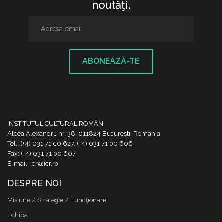
noutăţi.
ABONEAZĂ-TE
INSTITUTUL CULTURAL ROMÂN
Aleea Alexandru nr. 38, 011824 București, România
Tel.: (+4) 031 71 00 627, (+4) 031 71 00 606
Fax: (+4) 031 71 00 607
E-mail: icr@icr.ro
DESPRE NOI
Misiune / Strategie / Funcţionare
Echipa