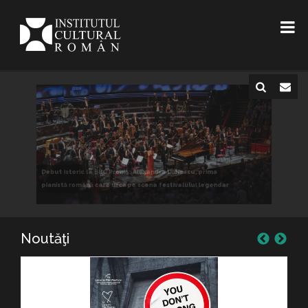
Institutul Cultural Român, la jumătatea anului 2026:
cultura română, prezentă pe marile scene ale lumii
Noutăţi