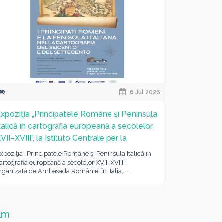
6 Jul 2026
xpoziţia „Principatele Române şi Peninsula
talică în cartografia europeană a secolelor
VII–XVIII”, la Istituto Centrale per la
xpoziţia „Principatele Române şi Peninsula Italică în
artografia europeană a secolelor XVII–XVIII”,
rganizată de Ambasada României în Italia,...
ilm