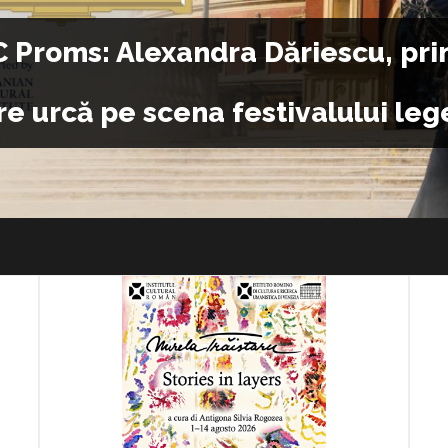
 Român, la jumătatea anului 2026:
ezentă pe marile scene ale lumii