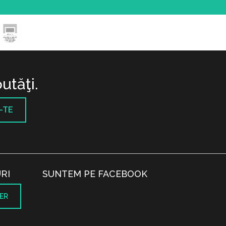
utăţi.
-TE
RI
SUNTEM PE FACEBOOK
ER