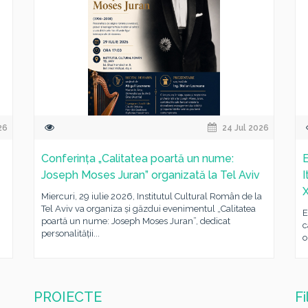
26
24 Jul 2026
Conferința „Calitatea poartă un nume:
E
Joseph Moses Juran” organizată la Tel Aviv
I
X
Miercuri, 29 iulie 2026, Institutul Cultural Român de la
Tel Aviv va organiza și găzdui evenimentul „Calitatea
E
poartă un nume: Joseph Moses Juran”, dedicat
c
personalității...
o
PROIECTE
F