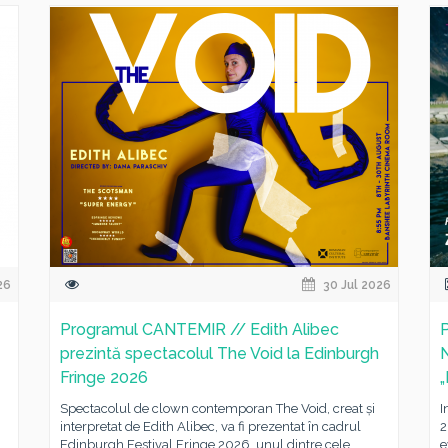
26
30 Jul 2026
Programul CANTEMIR // Edith Alibec
P
prezintă spectacolul The Void la Edinburgh
Fringe 2026
„
Spectacolul de clown contemporan The Void, creat și
I
interpretat de Edith Alibec, va fi prezentat în cadrul
2
Edinburgh Festival Fringe 2026, unul dintre cele...
e