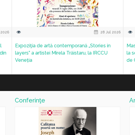
 2026
20 Jul 2026
Proiectul „Invisible Ecologies“ va reprezenta
Expo
România la Cvadrienala de Scenografie și
int
Spațiu Performativ de la Praga, ediția 2027
Conferinţe
Ar