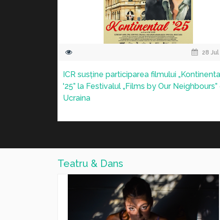
27 Jul 2026
22 Jul
nsul românesc
„Mer-Mère“, expoziție de linogravură,
ală”, moderată
fotografie și pictură, semnată de Luminița
ena
Liboutet, la Paris
Teatru & Dans