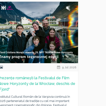
9 Jul 2026
rezențe românești la Festivalul de Film
Nowe Horyzonty de la Wrocław, deschis de
Fjord“
nstitutul Cultural Român de la Varşovia continuă în
026 parteneriatul de tradiție cu cel mai important
veniment cinematografic din Polonia, Festivalul...