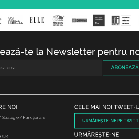
ază-te la Newsletter pentru no
ABONEAZĂ
RE NOI
CELE MAI NOI TWEET-U
/ Strategie / Funcţionare
URMĂREŞTE-NE PE TWITT
URMĂREŞTE-NE
a ICR