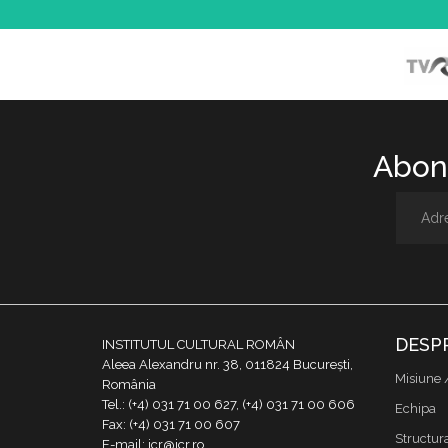
Abone
DESP
INSTITUTUL CULTURAL ROMÂN
Aleea Alexandru nr. 38, 011824 București,
Misiune 
România
Tel.: (+4) 031 71 00 627, (+4) 031 71 00 606
Echipa
Fax: (+4) 031 71 00 607
Structur
E-mail: icr@icr.ro