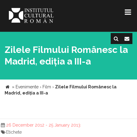
Zilele Filmului Românesc la
Madrid, ediția a III-a
»
Evenimente
›
Film
›
Zilele Filmului Românesc la
Madrid, ediția a III-a
26 December 2012 - 25 January 2013
Etichete