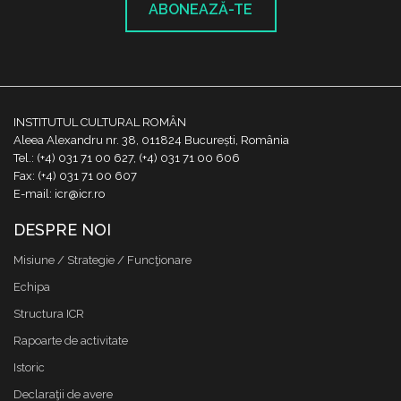
ABONEAZĂ-TE
INSTITUTUL CULTURAL ROMÂN
Aleea Alexandru nr. 38, 011824 București, România
Tel.: (+4) 031 71 00 627, (+4) 031 71 00 606
Fax: (+4) 031 71 00 607
E-mail: icr@icr.ro
DESPRE NOI
Misiune / Strategie / Funcţionare
Echipa
Structura ICR
Rapoarte de activitate
Istoric
Declaraţii de avere