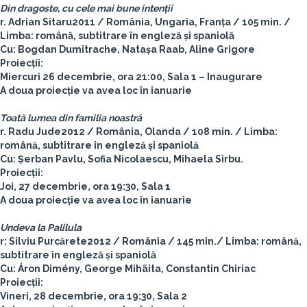
Din dragoste, cu cele mai bune intenții
r.
Adrian Sitaru
2011 / România, Ungaria, Franța / 105 min. /
Limba: română, subtitrare în engleză și spaniolă
Cu: Bogdan Dumitrache, Natașa Raab, Aline Grigore
Proiecții:
Miercuri 26 decembrie, ora 21:00, Sala 1 – Inaugurare
A doua proiecție va avea loc în ianuarie
Toată lumea din familia noastră
r.
Radu Jude
2012 / România, Olanda / 108 min. / Limba:
română, subtitrare în engleză și spaniolă
Cu: Șerban Pavlu, Sofia Nicolaescu, Mihaela Sîrbu.
Proiecții:
Joi, 27 decembrie, ora 19:30, Sala 1
A doua proiecție va avea loc în ianuarie
Undeva la Palilula
r:
Silviu Purcărete
2012 / România / 145 min./ Limba: română,
subtitrare în engleză și spaniolă
Cu: Áron Dimény, George Mihãita, Constantin Chiriac
Proiecții:
Vineri, 28 decembrie, ora 19:30, Sala 2