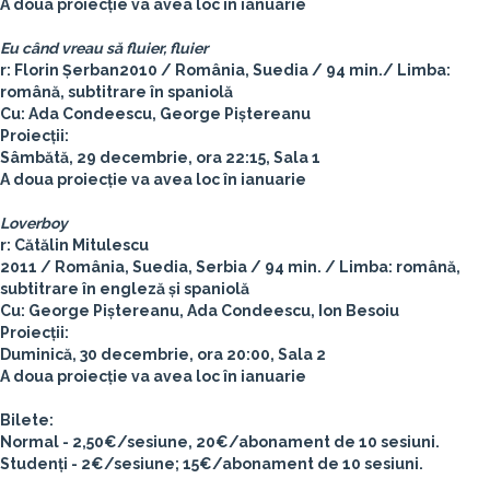
A doua proiecție va avea loc în ianuarie
Eu când vreau să fluier, fluier
r:
Florin Șerban
2010 / România, Suedia / 94 min./ Limba:
română, subtitrare în spaniolă
Cu: Ada Condeescu, George Piștereanu
Proiecții:
Sâmbătă, 29 decembrie, ora 22:15, Sala 1
A doua proiecție va avea loc în ianuarie
Loverboy
r:
Cătălin Mitulescu
2011 / România, Suedia, Serbia / 94 min. / Limba: română,
subtitrare în engleză și spaniolă
Cu: George Piștereanu, Ada Condeescu, Ion Besoiu
Proiecții:
Duminică, 30 decembrie, ora 20:00, Sala 2
A doua proiecție va avea loc în ianuarie
Bilete:
Normal - 2,50€/sesiune, 20€/abonament de 10 sesiuni.
Studenți - 2€/sesiune; 15€/abonament de 10 sesiuni.