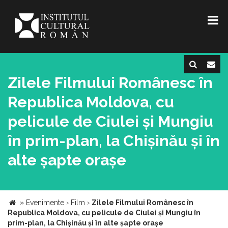
Zilele Filmului Românesc în
Republica Moldova, cu
pelicule de Ciulei și Mungiu
în prim-plan, la Chișinău și în
alte șapte orașe
»
Evenimente
›
Film
›
Zilele Filmului Românesc în
Republica Moldova, cu pelicule de Ciulei și Mungiu în
prim-plan, la Chișinău și în alte șapte orașe