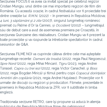
Secțiunea FOCUS îl va avea ca invitat special pe celebrul regizor
Cristian Mungiu, unul dintre cei mai importanți regizori de film din
România. Cu această ocazie, în cadrul festivalului vor fi proiectate trei
dintre creațiile lui:
R.M.N.
(2022) – în premieră în Republica Moldova
;
4 luni, 3 săptămâni şi 2 zile
(2007), singurul lungmetraj românesc
premiat cu Palme d`Or la Cannes, și
Occident
(2002) – lungmetrajul
său de debut care a avut de asemenea premiera pe Croazetă, în
secţiunea Quinzaine des réalisateurs. Cristian Mungiu va fi prezent la
toate proiecțiile și va răspunde la întrebările spectatorilor în cadrul
sesiunilor de Q&A.
Secțiunea FILME NOI va cuprinde câteva dintre cele mai aşteptate
lungmetraje recente:
Oameni de treabă
(2022, regia Paul Negoescu),
Spre Nord
(2022, regia Mihai Mincan),
Tigru
(2023, regia Andrei
Tănase),
Capra cu trei iezi
(2022, regia Victor Canache), şi
Boss
(2022, regia Bogdan Mirică) și filmul pentru copii
Copacul dorinţelor:
Amintiri din copilărie
(2021, regia Andrei Huţuleac). Proiecţiile vor fi
urmate de discuţii cu regizori şi producători. Filmele, prezentate în
premieră în Republica Moldova la ZFR, vor fi subtitrate în limba
engleză.
Tradiționala secțiune RETRO, care îşi propune să aducă în atenţia
publicului din Republica Moldova filme din patrimoniul