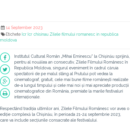
14 September 2023
Etichete
Icr
Icr chisinau
Zilele filmului romanesc in republica
moldova
Institutul Cultural Român „Mihai Eminescu” la Chișinău sprijină,
pentru al nouălea an consecutiv, Zilele Filmului Românesc în
Republica Moldova, singurul eveniment în cadrul căruia
spectatorii de pe malul stâng al Prutului pot vedea la
cinematograf, gratuit, cele mai bune filme românești realizate
de-a lungul timpului și cele mai noi și mai apreciate producții
cinematografice din România, premiate la marile festivaluri
internaționale.
Respectând tradiția ultimilor ani, Zilele Filmului Românesc vor avea o
ediție complexă la Chișinău, în perioada 21-24 septembrie 2023,
care va include secțiunile consacrate ale festivalului.