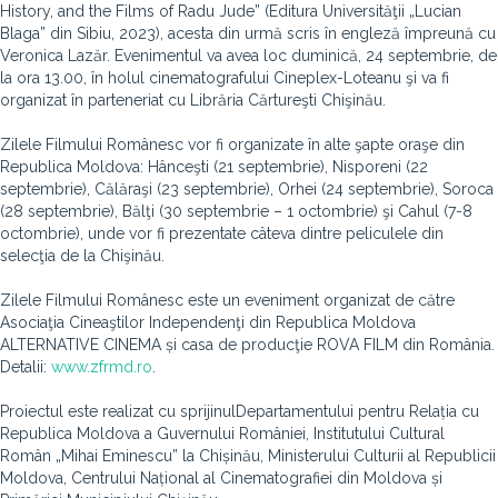
History, and the Films of Radu Jude” (Editura Universităţii „Lucian
Blaga” din Sibiu, 2023), acesta din urmă scris în engleză împreună cu
Veronica Lazăr. Evenimentul va avea loc duminică, 24 septembrie, de
la ora 13.00, în holul cinematografului Cineplex-Loteanu şi va fi
organizat în parteneriat cu Librăria Cărtureşti Chişinău.
Zilele Filmului Românesc vor fi organizate în alte şapte oraşe din
Republica Moldova: Hânceşti (21 septembrie), Nisporeni (22
septembrie), Călăraşi (23 septembrie), Orhei (24 septembrie), Soroca
(28 septembrie), Bălţi (30 septembrie – 1 octombrie) şi Cahul (7-8
octombrie), unde vor fi prezentate câteva dintre peliculele din
selecţia de la Chişinău.
Zilele Filmului Românesc este un eveniment organizat de către
Asociaţia Cineaştilor Independenţi din Republica Moldova
ALTERNATIVE CINEMA și casa de producţie ROVA FILM din România.
Detalii:
www.zfrmd.ro
.
Proiectul este realizat cu sprijinulDepartamentului pentru Relația cu
Republica Moldova a Guvernului României, Institutului Cultural
Român „Mihai Eminescu” la Chișinău, Ministerului Culturii al Republicii
Moldova, Centrului Național al Cinematografiei din Moldova și