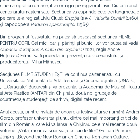
cinematografiei române, îl va omagia pe regizorul Liviu Ciulei în anul
centenarului naşterii sale. Secţiunea va cuprinde cele trei lungmetraje
pe care le-a regizat Liviu Ciulei:
Erupţia
(1957),
Valurile Dunării
(1960)
şi capodopera
Pădurea spânzuraţilor
(1965).
Din programul festivalului nu putea să lipsească secţiunea
FILME
PENTRU COPII. Cei mici, dar şi părinţii şi bunicii lor vor putea să vadă
Copacul dorințelor: Amintiri din copilărie
(2021, regia Andrei
Huţuleac).
Filmul va fi proiectat în prezenţa co-scenaristului şi
producătorului Mihai Mănescu.
Secțiunea FILME STUDENȚEȘTI va continua parteneriatul cu
Universitatea Naţională de Artă Teatrală şi Cinematografică (UNATC)
„I.L.Caragiale” Bucureşti şi va prezenta, la Academia de Muzică, Teatru
și Arte Plastice (AMTAP) din Chişinău, două noi grupaje de
scurtmetraje studenţeşti de arhivă, digitalizate recent.
Anul acesta, printre invitații de onoare ai festivalului se numără Andrei
Gorzo, profesor universitar şi unul dintre cei mai importanţi critici de
film din România, care își va lansa la Chișinău cele mai recente două
volume: „Viața, moartea și iar viața criticii de film” (Editura Polirom,
2019) şi „Beyond the New Romanian Cinema: Romanian Culture,