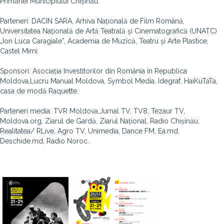
Primăriei Municipiului Chișinău.
Parteneri: DACIN SARA, Arhiva Națională de Film Română,
Universitatea Naţională de Artă Teatrală şi Cinematografică (UNATC)
„Ion Luca Caragiale”, Academia de Muzică, Teatru și Arte Plastice,
Castel Mimi.
Sponsori: Asociația Investitorilor din România în Republica
Moldova,Lucru Manual Moldova, Symbol Media, Idegraf, HaiKuTaTa,
casa de modă Raquette.
Parteneri media: TVR Moldova,Jurnal TV, TV8, Tezaur TV,
Moldova.org, Ziarul de Gardă, Ziarul Național, Radio Chișinău,
Realitatea/ RLive, Agro TV, Unimedia, Dance FM, Ea.md,
Deschide.md, Radio Noroc.