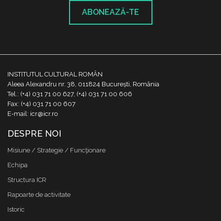
ABONEAZĂ-TE
INSTITUTUL CULTURAL ROMÂN
Aleea Alexandru nr. 38, 011824 București, România
Tel.: (+4) 031 71 00 627, (+4) 031 71 00 606
Fax: (+4) 031 71 00 607
E-mail: icr@icr.ro
DESPRE NOI
Misiune / Strategie / Funcţionare
Echipa
Structura ICR
Rapoarte de activitate
Istoric