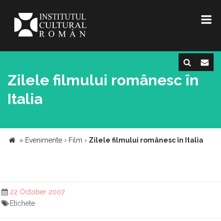
Zilele filmului românesc în
Italia
»
Evenimente
›
Film
›
Zilele filmului românesc în Italia
22 October 2007
Etichete