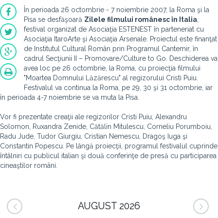
În perioada 26 octombrie - 7 noiembrie 2007, la Roma şi la
Pisa se desfăşoară
Zilele filmului românesc în Italia
,
festival organizat de Asociaţia ESTENEST în parteneriat cu
Asociaţia ItaroArte şi Asociaţia Arsenale. Proiectul este finanţat
de Institutul Cultural Român prin Programul Cantemir, în
cadrul Secţiunii II – Promovare/Culture to Go. Deschiderea va
avea loc pe 26 octombrie, la Roma, cu proiecţia filmului
"Moartea Domnului Lăzărescu" al regizorului Cristi Puiu.
Festivalul va continua la Roma, pe 29, 30 şi 31 octombrie, iar
în perioada 4-7 noiembrie se va muta la Pisa.
Vor fi prezentate creaţii ale regizorilor Cristi Puiu, Alexandru
Solomon, Ruxandra Zenide, Cătălin Mitulescu, Corneliu Porumboiu,
Radu Jude, Tudor Giurgiu, Cristian Nemescu, Dragoş Iuga şi
Constantin Popescu. Pe lângă proiecţii, programul festivalul cuprinde
întâlniri cu publicul italian şi două conferinţe de presă cu participarea
cineaştilor români.
AUGUST 2026