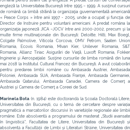
românã pentru strãini cât şi engleza. A predat cursuri de conversaţie
englezã la Universitatea Bucureşti între 1995 – 1999. A susţinut cursuri
de românã ca limbã strãinã la organizaţia guvernamentalã americanã
« Peace Corps » între anii 1997 - 2005, unde a ocupat şi funcţia de
Director de Instruire pentru voluntarii americani. A predat româna la
organizaţia japonezã JICA –JOCV între anii 2000-2002, precum şi la
multe firme multinaţionale din Bucureşti: Deloitte, Hilti, Max Boegl,
Colgate Palmolive, Viticola Corcova, OMV Petrom, Saaten Union
Romania, Ecovis Romania, Mivan Kier, Unilever Romania, S&T
Romania, Allianz Tiriac Asigurãri de Viaţã, Luxoft Romania, Fokker
Inginerie şi Aerospaţiale. Susţine cursurile de limba românã din luna
mai 2018 la Institutul Cultural Francez din Bucureşti. A avut colaborãri
pentru predarea limbii române cu Ambasada Austriei, Ambasada
Poloniei, Ambasada SUA, Ambasada Franţei, Ambasada Germaniei,
Ambasada Qatarului, Ambasada Canadei, Camera de Comerţ a
Austriei şi Camera de Comerţ a Coreei de Sud.
Marinela Bota
(n. 1984) este doctorandă la Școala Doctorală Litere
Universitatea din București, cu o temă de cercetare despre variația
pragmatică a marcatorilor discursivi în varietățile regionale ale limbii
române. Este absolventă a programului de masterat „Studii avansate
în lingvistică”, Facultatea de Litere, Universitatea din București și
absolventă a Facultății de Limbi și Literaturi Străine, Universitatea din