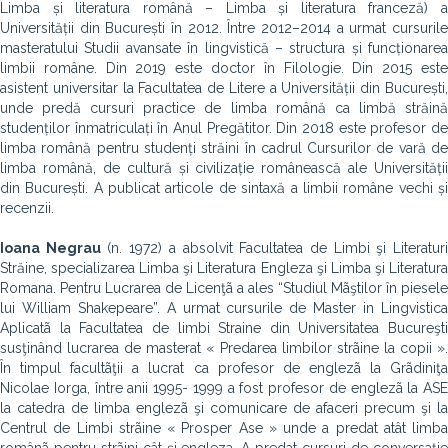
Limba și literatura română – Limba și literatura franceză) a
Universității din București în 2012. Între 2012–2014 a urmat cursurile
masteratului Studii avansate în lingvistică – structura și funcționarea
limbii române. Din 2019 este doctor în Filologie. Din 2015 este
asistent universitar la Facultatea de Litere a Universității din București,
unde predă cursuri practice de limba română ca limbă străină
studenților înmatriculați în Anul Pregătitor. Din 2018 este profesor de
limba română pentru studenți străini în cadrul Cursurilor de vară de
limba română, de cultură și civilizație românească ale Universității
din București. A publicat articole de sintaxă a limbii române vechi și
recenzii.
Ioana Negrau
(n. 1972) a absolvit Facultatea de Limbi şi Literatur
Străine, specializarea Limba şi Literatura Engleza şi Limba şi Literatura
Romana. Pentru Lucrarea de Licenţã a ales “Studiul Mãştilor în piesele
lui William Shakepeare”. A urmat cursurile de Master in Lingvistica
Aplicatã la Facultatea de limbi Straine din Universitatea Bucureşti
susţinând lucrarea de masterat « Predarea limbilor strãine la copii ».
În timpul facultãţii a lucrat ca profesor de englezã la Grãdiniţa
Nicolae Iorga, între anii 1995- 1999 a fost profesor de englezã la ASE
la catedra de limba englezã şi comunicare de afaceri precum şi la
Centrul de Limbi strãine « Prosper Ase » unde a predat atât limba