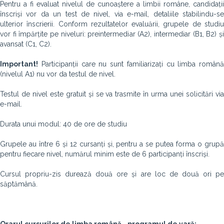
Pentru a fi evaluat nivelul de cunoaștere a limbii române, candidații
înscriși vor da un test de nivel, via e-mail, detaliile stabilindu-se
ulterior înscrierii. Conform rezultatelor evaluării, grupele de studiu
vor fi împărțite pe niveluri: preintermediar (A2), intermediar (B1, B2) și
avansat (C1, C2).
Important!
Participanții care nu sunt familiarizați cu limba română
(nivelul A1) nu vor da testul de nivel.
Testul de nivel este gratuit și se va trasmite în urma unei solicitări via
e-mail.
Durata unui modul: 40 de ore de studiu
Grupele au între 6 și 12 cursanți și, pentru a se putea forma o grupă
pentru fiecare nivel, numărul minim este de 6 participanți înscriși.
Cursul propriu-zis durează două ore și are loc de două ori pe
săptămână.