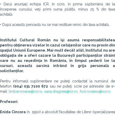
• Dacă anunţaţi echipa ICR, în scris, în prima săptămână de la
începerea cursului, veţi primi suma plătită, minus 25 % din taxa
achitată
• După această perioadă nu se mai restituie nimic din taxa achitată.
Institutul Cultural Român nu îşi asumă responsabilitatea
pentru obţinerea vizelor în cazul cetăţenilor care nu provin din
spaţiul Uniunii Europene. Mai mult decât atât, Institutul nu are
obligația de a oferi cazare la București participanților străini
care nu au reședința în România, în timpul șederii lor la
cursuri, această sarcină intrând în grija personală a
solicitanților.
Pentru informații suplimentare ne puteţi contactat la numărul de
telefon
(004) 031 7100 672
sau ne puteţi scrie pe adresele de e
mail:
limbaromana@icr.ro
,
oana.dragnea@icr.ro
,
flori.rosianu@icr.ro
.
Profesori:
Enida Cincora
(n. 1990) a absolvit Facultatea de Litere (specializare