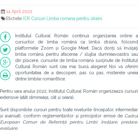
14 April 2022
Etichete
ICR
Cursuri
Limba romana pentru straini
Institutul Cultural Român continuă organizarea online a
cursurilor de limba română ca limbă străină, folosind
platformele Zoom și Google Meet. Dacă doriţi să învăţaţi
limba română pentru afacerea / slujba dumneavoastră sau
din plăcere, cursurile de limba română susţinute de Institutul
Cultural Român sunt cea mai bună alegere! Noi vă oferim
oportunitatea de a descoperi, pas cu pas, misterele uneia
dintre limbile roman(t)ice.
Pentru vara anului
2022, Institutul Cultural Român organizează cursuri
extensive (atât dimineața, cât și seara).
Sunt disponibile cursuri pentru toate nivelurile (începător, intermediar
și avansat), conform reglementărilor și principiilor emise de
Cadrul
European Comun de Referință pentru Limbi: învățare, predare,
evaluare
.