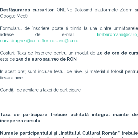
Desfăşurarea cursurilor
: ONLINE (folosind platformele Zoom ș
Google Meet)
Formularul de înscriere poate fi trimis la una dintre următoarele
adrese de e-mail:
limbaromana@icr.ro
,
oana.dragnea@icr.ro
,
flori.rosianu@icr.ro
Costuri: Taxa de înscriere pentru un modul de
40 de ore de cur
este de
150 de euro sau 750 de RON
.
În acest preț sunt incluse testul de nivel și materialul folosit pentru
fiecare nivel.
Condiţii de achitare a taxei de participare:
Taxa de participare trebuie achitată integral înainte de
începerea cursului.
Numele participantului şi „Institutul Cultural Român” trebuie