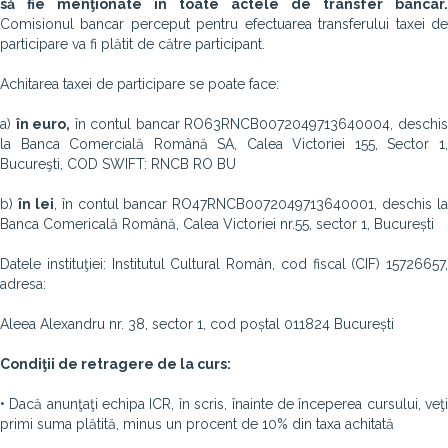
să fie menţionate în toate actele de transfer bancar.
Comisionul bancar perceput pentru efectuarea transferului taxei de
participare va fi plătit de către participant.
Achitarea taxei de participare se poate face:
a)
în euro,
în contul bancar RO63RNCB0072049713640004, deschi
la Banca Comercială Română SA, Calea Victoriei 155, Sector 1,
Bucureşti, COD SWIFT: RNCB RO BU
b)
în lei
, în contul bancar RO47RNCB0072049713640001, deschis la
Banca Comericală Română, Calea Victoriei nr.55, sector 1, București
Datele instituţiei: Institutul Cultural Român, cod fiscal (CIF) 15726657,
adresa:
Aleea Alexandru nr. 38, sector 1, cod poștal 011824 București
Condiţii de retragere de la curs:
• Dacă anunţaţi echipa ICR, în scris, înainte de începerea cursului, veţi
primi suma plătită, minus un procent de 10% din taxa achitată