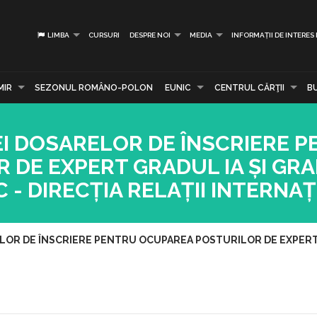
LIMBA
CURSURI
DESPRE NOI
MEDIA
INFORMAȚII DE INTERES
MIR
SEZONUL ROMÂNO-POLON
EUNIC
CENTRUL CĂRŢII
B
EI DOSARELOR DE ÎNSCRIERE 
DE EXPERT GRADUL IA ȘI GRAD
- DIRECȚIA RELAȚII INTERNA
LOR DE ÎNSCRIERE PENTRU OCUPAREA POSTURILOR DE EXPERT 