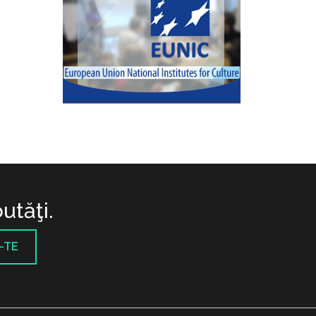
utăţi.
-TE