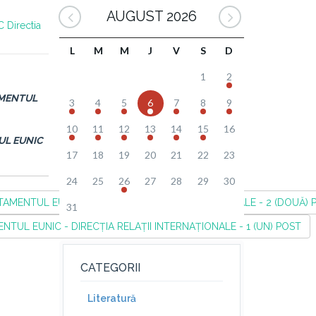
AUGUST 2026
C
Directia
L
M
M
J
V
S
D
1
2
MENTUL
3
4
5
6
7
8
9
10
11
12
13
14
15
16
UL EUNIC
17
18
19
20
21
22
23
24
25
26
27
28
29
30
MENTUL EUNIC - DIRECȚIA RELAȚII INTERNAȚIONALE - 2 (DOUĂ) 
31
UL EUNIC - DIRECȚIA RELAȚII INTERNAȚIONALE - 1 (UN) POST
CATEGORII
Literatură