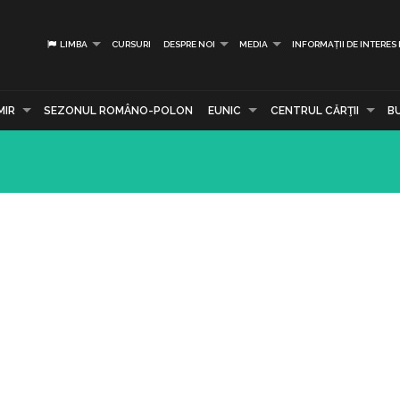
LIMBA
CURSURI
DESPRE NOI
MEDIA
INFORMAȚII DE INTERES
MIR
SEZONUL ROMÂNO-POLON
EUNIC
CENTRUL CĂRŢII
B