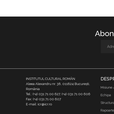
Abone
DESP
INSTITUTUL CULTURAL ROMÂN
Aleea Alexandru nr. 38, 011824 București,
Misiune 
România
Tel.: (+4) 031 71 00 627, (+4) 031 71 00 606
Echipa
Fax: (+4) 031 71 00 607
Structur
E-mail: icr@icr.ro
Rapoarte 