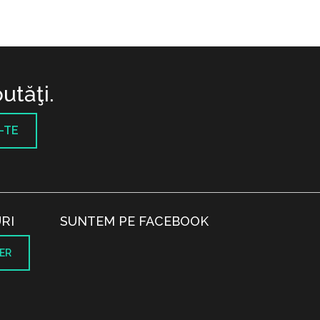
utăţi.
-TE
RI
SUNTEM PE FACEBOOK
ER