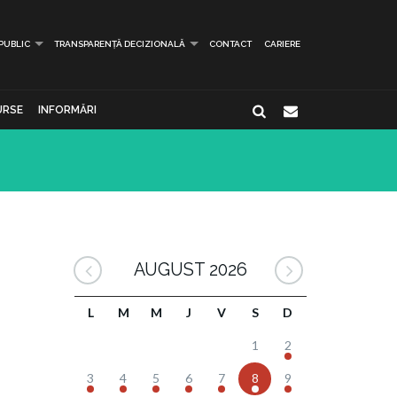
 PUBLIC
TRANSPARENȚĂ DECIZIONALĂ
CONTACT
CARIERE
URSE
INFORMĂRI
AUGUST 2026
L
M
M
J
V
S
D
1
2
3
4
5
6
7
8
9