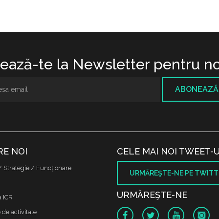
ază-te la Newsletter pentru no
ABONEAZĂ
RE NOI
CELE MAI NOI TWEET-U
/ Strategie / Funcţionare
URMĂREŞTE-NE PE TWITT
URMĂREŞTE-NE
a ICR
de activitate