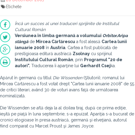
Etichete
Încă un succes al unei traduceri sprijinite de Institutul
Cultural Român
Versiunea în limba germană a volumului
Orbitor.Aripa
stângă
de
Mircea Cărtărescu
a fost aleasă
Cartea lunii
ianuarie 2008
în
Austria
. Cartea a fost publicată de
prestigioasa editură austriacă
Zsolnay
cu sprijinul
Institutului Cultural Român
, prin
Programul "20 de
autori".
Traducerea îi aparţine lui
Gerhardt Csej
ka.
Apărut în germană cu titlul
Die Wissenden
(Ştiutorii), romanul lui
Mircea Cărtărescu a fost votat drept "Cartea lunii ianuarie 2008" de 55
de critici literari, având 30 de voturi avans faţă de următoarea
nominalizată.
Die Wissenden se află deja la al doilea tiraj, după ce prima ediţie,
ieşită pe piaţă în luna septembrie, s-a epuizat. Apariţia s-a bucurat de
cronici elogioase în presa austriacă, germană şi elveţiană, autorul
fiind comparat cu Marcel Proust şi James Joyce.