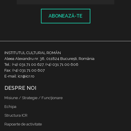
ABONEAZĂ-TE
INSTITUTUL CULTURAL ROMÂN
Aleea Alexandru nr. 38, 011824 București, România
Tel.: (+4) 031 71 00 627, (+4) 031 71 00 606
Fax: (+4) 031 71 00 607
E-mail: icr@icr.ro
DESPRE NOI
Misiune / Strategie / Funcţionare
Echipa
Structura ICR
Rapoarte de activitate