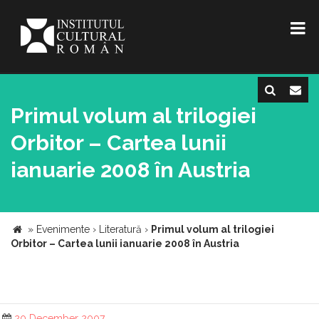
Primul volum al trilogiei
Orbitor – Cartea lunii
ianuarie 2008 în Austria
»
Evenimente
›
Literatură
›
Primul volum al trilogiei
Orbitor – Cartea lunii ianuarie 2008 în Austria
20 December 2007