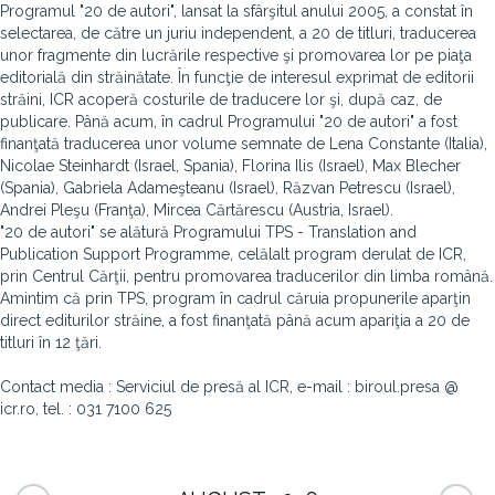
Programul "20 de autori", lansat la sfârşitul anului 2005, a constat în
selectarea, de către un juriu independent, a 20 de titluri, traducerea
unor fragmente din lucrările respective şi promovarea lor pe piaţa
editorială din străinătate. În funcţie de interesul exprimat de editorii
străini, ICR acoperă costurile de traducere lor şi, după caz, de
publicare. Până acum, în cadrul Programului "20 de autori" a fost
finanţată traducerea unor volume semnate de Lena Constante (Italia),
Nicolae Steinhardt (Israel, Spania), Florina Ilis (Israel), Max Blecher
(Spania), Gabriela Adameşteanu (Israel), Răzvan Petrescu (Israel),
Andrei Pleşu (Franţa), Mircea Cărtărescu (Austria, Israel).
"20 de autori" se alătură Programului TPS - Translation and
Publication Support Programme, celălalt program derulat de ICR,
prin Centrul Cărţii, pentru promovarea traducerilor din limba română.
Amintim că prin TPS, program în cadrul căruia propunerile aparţin
direct editurilor străine, a fost finanţată până acum apariţia a 20 de
titluri în 12 ţări.
Contact media : Serviciul de presă al ICR, e-mail : biroul.presa @
icr.ro, tel. : 031 7100 625