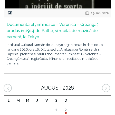
19 Jan 2026
Documentarul „Eminescu – Veronica – Creangă”,
produs în 1914 de Pathé, și recital de muzică de
cameră, la Tokyo
Institutul Cultural Român de la Tokyo organizează în data de 26
ianuarie 2026, ora 18. 00, la sediul Ambasadei României din
Japonia, proiecția filmului documentar Eminescu – Veronica –
Creangă (1914), regia Octav Minar, și un recital de muzică de
cameră
AUGUST 2026
L
M
M
J
V
S
D
1
2