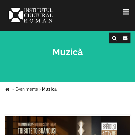
Muzică
»
Evenimente
›
Muzică