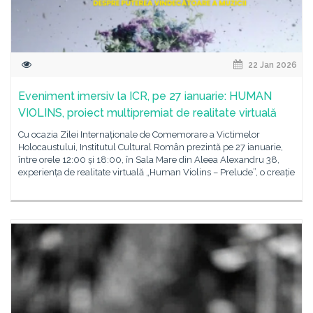
22 Jan 2026
Eveniment imersiv la ICR, pe 27 ianuarie: HUMAN
VIOLINS, proiect multipremiat de realitate virtuală
Cu ocazia Zilei Internaționale de Comemorare a Victimelor
Holocaustului, Institutul Cultural Român prezintă pe 27 ianuarie,
între orele 12:00 și 18:00, în Sala Mare din Aleea Alexandru 38,
experiența de realitate virtuală „Human Violins – Prelude”, o creație