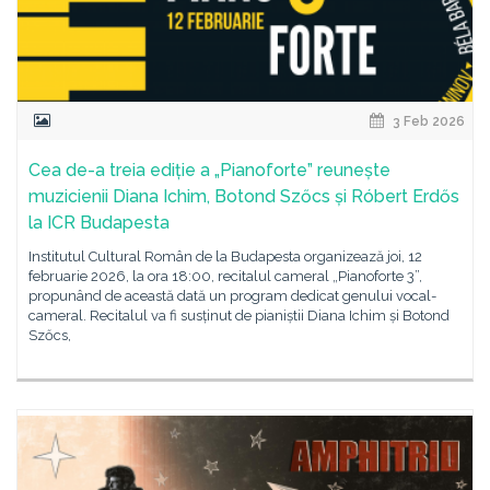
3 Feb 2026
Cea de-a treia ediție a „Pianoforte” reunește
muzicienii Diana Ichim, Botond Szőcs și Róbert Erdős
la ICR Budapesta
Institutul Cultural Român de la Budapesta organizează joi, 12
februarie 2026, la ora 18:00, recitalul cameral „Pianoforte 3”,
propunând de această dată un program dedicat genului vocal-
cameral. Recitalul va fi susținut de pianiștii Diana Ichim și Botond
Szőcs,