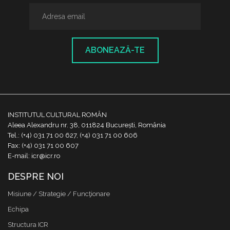
ABONEAZĂ-TE
INSTITUTUL CULTURAL ROMÂN
Aleea Alexandru nr. 38, 011824 București, România
Tel.: (+4) 031 71 00 627, (+4) 031 71 00 606
Fax: (+4) 031 71 00 607
E-mail: icr@icr.ro
DESPRE NOI
Misiune / Strategie / Funcţionare
Echipa
Structura ICR