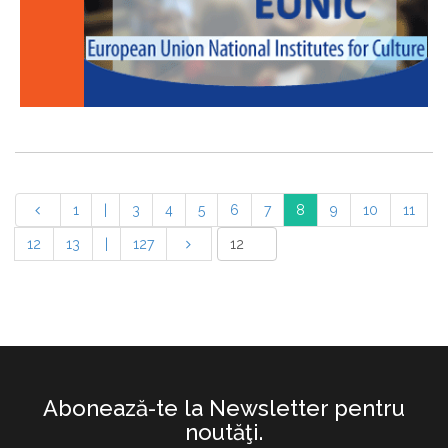
1
|
3
4
5
6
7
8
9
10
11
12
13
|
127
Abonează-te la Newsletter pentru
noutăţi.