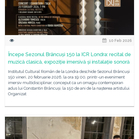
10 Feb 2026
Începe Sezonul Brâncuși 150 la ICR Londra: recital de
muzică clasică, expoziție imersivă și instalație sonoră
Institutul Cultural Român de la Londra deschide Sezonul Brâncuși
150 vineri, 20 februarie 2026, la ora 19:00, printr-un eveniment
imersiv multidisciplinar, conceput ca un omagiu contemporan
adus lui Constantin Brâncuși, la 150 de ani de la nașterea artistului.
Organizat