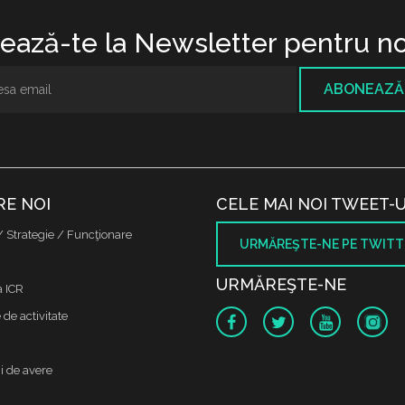
ază-te la Newsletter pentru no
ABONEAZĂ
RE NOI
CELE MAI NOI TWEET-U
/ Strategie / Funcţionare
URMĂREŞTE-NE PE TWITT
URMĂREŞTE-NE
a ICR
de activitate
i de avere