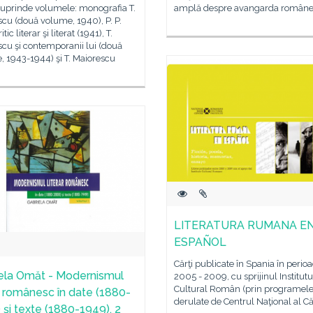
cuprinde volumele: monografia T.
amplă despre avangarda român
cu (două volume, 1940), P. P.
itic literar şi literat (1941), T.
cu şi contemporanii lui (două
 1943-1944) şi T. Maiorescu
LITERATURA RUMANA E
ESPAÑOL
Cărţi publicate în Spania în perio
ela Omăt - Modernismul
2005 - 2009, cu sprijinul Institutu
Cultural Român (prin programel
ar românesc în date (1880-
derulate de Centrul Naţional al Căr
 şi texte (1880-1949), 2