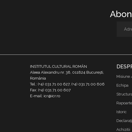
Abone
DESP
INSTITUTUL CULTURAL ROMÂN
Aleea Alexandru nr. 38, 011824 București,
Misiune 
România
Tel.: (+4) 031 71 00 627, (+4) 031 71 00 606
Echipa
Fax: (+4) 031 71 00 607
Structur
E-mail: icr@icr.ro
Rapoarte 
Istoric
Declaraţi
Achizitii