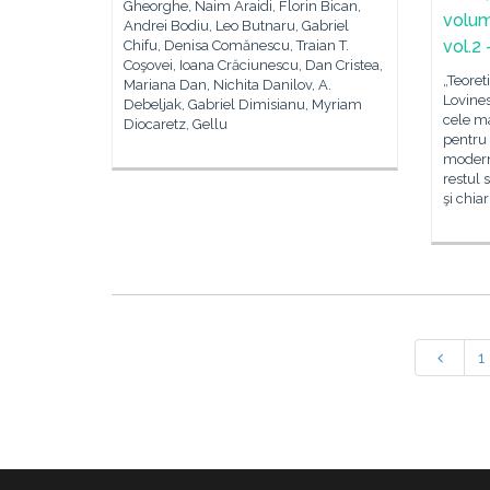
Gheorghe, Naim Araidi, Florin Bican,
volum
Andrei Bodiu, Leo Butnaru, Gabriel
vol.2 
Chifu, Denisa Comănescu, Traian T.
Coşovei, Ioana Crăciunescu, Dan Cristea,
„Teoret
Mariana Dan, Nichita Danilov, A.
Lovines
Debeljak, Gabriel Dimisianu, Myriam
cele ma
Diocaretz, Gellu
pentru 
modern
restul 
şi chia
1