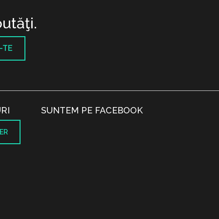
utăţi.
-TE
RI
SUNTEM PE FACEBOOK
ER