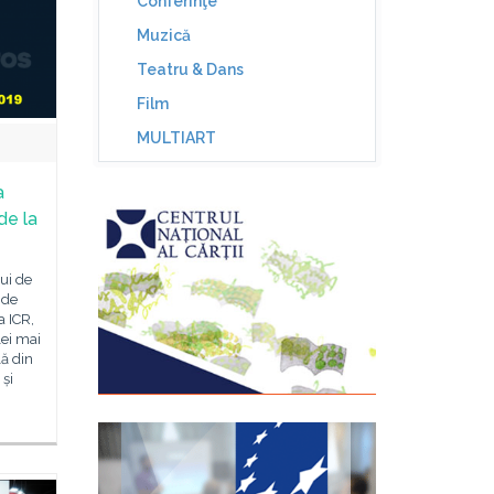
Conferinţe
Muzică
Teatru & Dans
Film
MULTIART
a
de la
lui de
 de
a ICR,
lei mai
lă din
 și