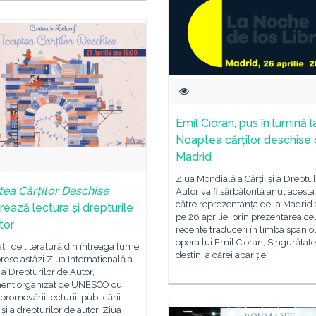
Emil Cioran, pus în lumină l
Noaptea cărților deschise 
Madrid
Ziua Mondială a Cărții și a Dreptu
ea Cărților Deschise
Autor va fi sărbătorită anul acesta
către reprezentanța de la Madrid 
rează lectura și drepturile
pe 26 aprilie, prin prezentarea ce
tor
recente traduceri în limba spanio
opera lui Emil Cioran, Singurătate
ții de literatură din întreaga lume
destin, a cărei apariție
resc astăzi Ziua Internațională a
i a Drepturilor de Autor,
ent organizat de UNESCO cu
promovării lecturii, publicării
 și a drepturilor de autor. Ziua