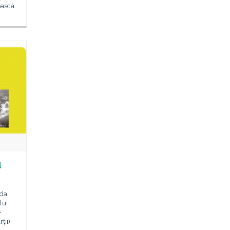
ească
N
ada
lui
e
ţii).