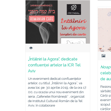
„Întâlniri la Agora”, dedicate
confluenței artelor la ICR Tel
Noapt
Aviv
celeb
de au
Un eveniment dedicat confluențelor
artelor, cu titlul „Întâlniri la Agora”, va
Pasiona
avea loc pe 30 aprilie 2019, de la ora 17.
sărbăto
00, cu ocazia unui nou eveniment din
Cărții ș
seria „Cafenelei Românești” , organizat
evenim
de Institutul Cultural Român de la Tel
scopul 
Aviv, în colaborare
cărților