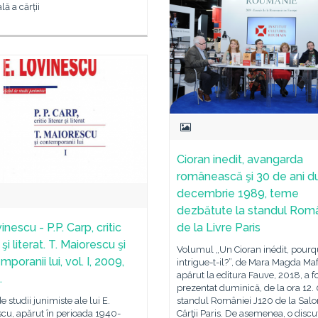
ă a cărții
Cioran inedit, avangarda
românească şi 30 de ani d
decembrie 1989, teme
dezbătute la standul Româ
inescu - P.P. Carp, critic
de la Livre Paris
r şi literat. T. Maiorescu şi
Volumul „Un Cioran inédit, pourq
poranii lui, vol. I, 2009,
intrigue-t-il?”, de Mara Magda Maf
apărut la editura Fauve, 2018, a f
.
prezentat duminică, de la ora 12. 
e studii junimiste ale lui E.
standul României J120 de la Salo
cu, apărut în perioada 1940-
Cărţii Paris. De asemenea, o discu