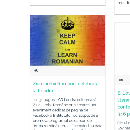
mondial
Ziua Limbii Române, celebrată
la Londra
E. Lov
litera
Joi, 31 august, ICR Londra celebrează
Ziua Limbii Române prin crearea unui
contem
eveniment dedicat pe pagina de
346 p
Facebook a Institutului, cu scopul de a
promova programul de cursuri de
Ciclul d
limba română derulat, începând cu data
Lovines