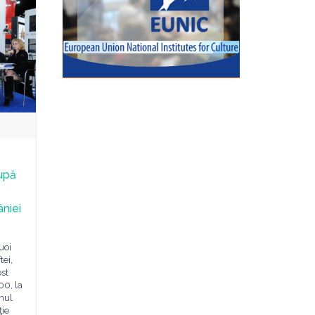
upă
niei
uoi
tei,
ost
00, la
nul
ţie