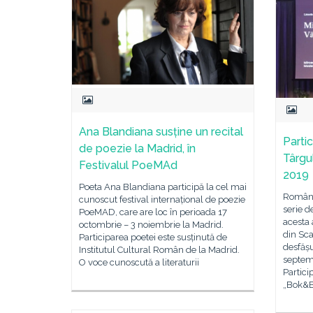
Ana Blandiana susține un recital
Parti
de poezie la Madrid, în
Târgu
Festivalul PoeMAd
2019
Poeta Ana Blandiana participă la cel mai
România
cunoscut festival internațional de poezie
serie d
PoeMAD, care are loc în perioada 17
acesta 
octombrie – 3 noiembrie la Madrid.
din Sca
Participarea poetei este susținută de
desfășu
Institutul Cultural Român de la Madrid.
septem
O voce cunoscută a literaturii
Partici
„Bok&B