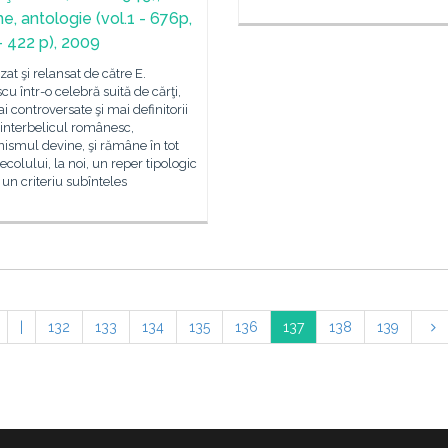
e, antologie (vol.1 - 676p,
- 422 p), 2009
izat şi relansat de către E.
cu într-o celebră suită de cărţi,
i controversate şi mai definitorii
interbelicul românesc,
ismul devine, şi rămâne în tot
secolului, la noi, un reper tipologic
r un criteriu subînteles
|
132
133
134
135
136
137
138
139