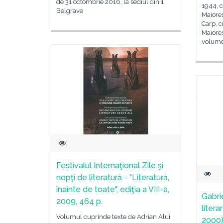
de 31 octombrie 2016, la sediul din 1
1944, 
Belgrave
Maiores
Carp, cr
Maiores
volume,
Festivalul Internaţional Zile şi
nopţi de literatură - "Literatură,
înainte de toate", ediţia a VIII-a,
Gabri
2009, 464 p.
liter
Volumul cuprinde texte de Adrian Alui
2000)