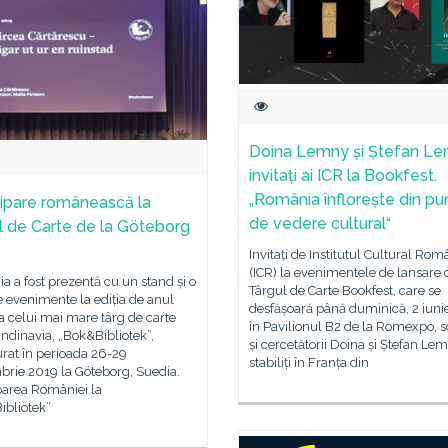
Doina Lemny și Ștefan Le
invitați ai ICR la Bookfest.
„România înflorește din pu
cipare românească la
de vedere cultural“
l de Carte de la Göteborg
Invitați de Institutul Cultural Rom
(ICR) la evenimentele de lansare 
 a fost prezentă cu un stand și o
Târgul de Carte Bookfest, care se
e evenimente la ediția de anul
desfășoară până duminică, 2 iuni
a celui mai mare târg de carte
în Pavilionul B2 de la Romexpo, scr
ndinavia, „Bok&Bibliotek”,
și cercetătorii Doina și Ștefan Lem
rat în perioada 26-29
stabiliți în Franța din
brie 2019 la Göteborg, Suedia.
parea României la
ibliotek”