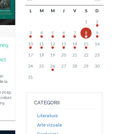
L
M
M
J
V
S
D
1
2
3
4
5
6
7
8
9
10
11
12
13
14
15
16
mny,
17
18
19
20
21
22
23
nct
24
25
26
27
28
29
30
ân
31
de la
e 2019,
iitorii
CATEGORII
ny,
Literatură
Arte vizuale