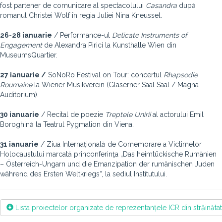
fost partener de comunicare al spectacolului
Casandra
după
romanul Christei Wolf în regia Juliei Nina Kneussel.
26-28 ianuarie
/ Performance-ul
Delicate Instruments of
Engagement
de Alexandra Pirici la Kunsthalle Wien din
MuseumsQuartier.
27 ianuarie /
SoNoRo Festival on Tour: concertul
Rhapsodie
Roumaine
la Wiener Musikverein (Gläserner Saal Saal / Magna
Auditorium).
30 ianuarie
/ Recital de poezie
Treptele Unirii
al actorului Emil
Boroghină la Teatrul Pygmalion din Viena.
31 ianuarie
/ Ziua Internațională de Comemorare a Victimelor
Holocaustului marcată princonferinţa „Das heimtückische Rumänien
– Österreich-Ungarn und die Emanzipation der rumänischen Juden
während des Ersten Weltkriegs“, la sediul Institutului.
Lista proiectelor organizate de reprezentanțele ICR din străinăt