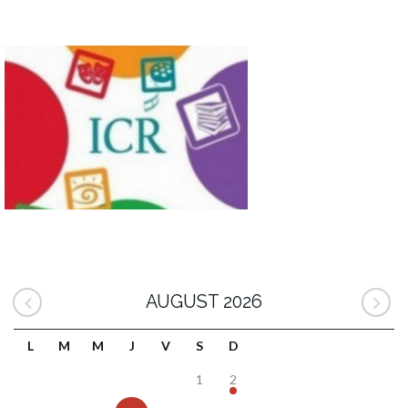
AUGUST 2026
L
M
M
J
V
S
D
1
2