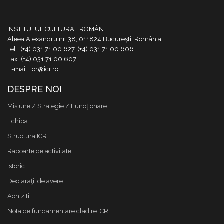
INSTITUTUL CULTURAL ROMÂN
Aleea Alexandru nr. 38, 011824 București, România
Tel.: (+4) 031 71 00 627, (+4) 031 71 00 606
Fax: (+4) 031 71 00 607
E-mail: icr@icr.ro
DESPRE NOI
Misiune / Strategie / Funcţionare
Echipa
Structura ICR
Rapoarte de activitate
Istoric
Declaraţii de avere
Achizitii
Nota de fundamentare cladire ICR