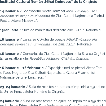
Institutul Cultural Român „Mihai Eminescu“ de la Chișinău
14 ianuarie
/ Spectacolul poetic-muzical
Mihai Eminescu. Nu
credeam să-nvăţ a muri vrodată
de Ziua Culturii Naţionale la Teatrul
Poetic ,,Alexei Mateevici“.
15 ianuarie
/ Suita de manifestări dedicate Zilei Culturii Naționale.
16 ianuarie
/ Lansarea CD-ului de poezie
Mihai Eminescu. Nu
credeam să-nvăţ a muri vrodată...
de Ziua Culturii Naţionale.
16 ianuarie
/ Concertul de Ziua Culturii Naţionale la Sala cu Orgă și
lansarea albumului
Republica Moldova, Chișinău. Cultural
.
16 ianuarie – 16 februarie
/ Expoziția tinerilor pictori Victor Frimu
și Radu Negru de Ziua Culturii Naționale, la Galeria Filarmonicii
Naționale„Serghei Lunchevici“.
23–24 ianuarie
/ Suita de manifestări dedicate împlinirii a 159 ani de
la Unirea Principatelor Române la Chişinău.
24 ianuarie
/ Suita de manifestări prilejuită de împlinirea a 159 de ani
de la Unirea Principatelor Româneîn comuna Gura Galbenei, raionul