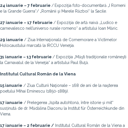
24 ianuarie – 7 februarie
/
Expoziţia foto-documentară „I Romeni
e la Grande Guerra“/ „Românii şi Marele Război“ la Sacile.
27 ianuarie – 17 februarie
/ Expoziţia de artă naivă „Ludico e
carnevalesco nell’universo rurale romeno“ a artistului Ioan Măric.
29 ianuarie
/
Ziua Internaţională de Comemorare a Victimelor
Holocaustului marcată la IRCCU Veneţia.
31 ianuarie – 13 februarie
/ Expoziţia „Măşti tradiţionale româneşti
la Carnavalul de la Veneţia“ a artistului Paul Buţă.
Institutul Cultural Român de la Viena
15 ianuarie
/
Ziua Culturii Naţionale – 168 de ani de la naşterea
poetului Mihai Eminescu (1850-1889).
17 ianuarie
/
Prelegerea „Ispita autohtonă, între istorie și mit“
susținută de dr. Mădălina Diaconu la Institut für Österreichkunde din
Viena.
17 ianuarie – 2 februarie /
Institutul Cultural Român de la Viena a