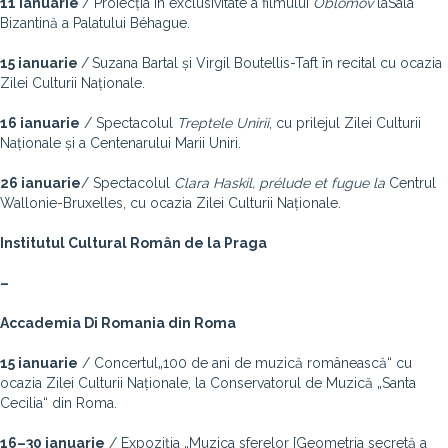
11 ianuarie
/ Proiecția în exclusivitate a filmului
Oblomov
laSala
Bizantină a Palatului Béhague.
15 ianuarie
/
Suzana Bartal și Virgil Boutellis-Taft în recital cu ocazia
Zilei Culturii Naționale.
16 ianuarie
/ Spectacolul
Treptele Unirii
, cu prilejul Zilei Culturii
Naționale și a Centenarului Marii Uniri.
26 ianuarie
/ Spectacolul
Clara Haskil, prélude et fugue la
Centrul
Wallonie-Bruxelles, cu ocazia Zilei Culturii Naționale.
Institutul Cultural Rom
â
n de la Praga
–
Accademia Di Romania din Roma
15 ianuarie
/ Concertul„100 de ani de muzică românească“ cu
ocazia Zilei Culturii Naționale, la Conservatorul de Muzică „Santa
Cecilia“ din Roma.
16–30 ianuarie
/ Expoziția „Muzica sferelor [Geometria secretă a