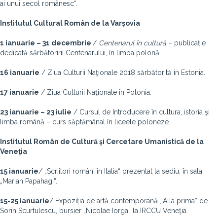
ai unui secol românesc“.
Institutul Cultural Român de la Varşovia
1 ianuarie – 31 decembrie
/
Centenarul în cultură
– publicație
dedicată sărbătoririi Centenarului, în limba polonă.
16 ianuarie
/ Ziua Culturii Naţionale 2018 sărbătorită în Estonia.
17 ianuarie
/ Ziua Culturii Naţionale în Polonia.
23 ianuarie – 23 iulie
/ Cursul de Introducere în cultura, istoria şi
limba română – curs săptămânal în liceele poloneze.
Institutul Român de Cultură şi Cercetare Umanistică de la
Veneţia
15 ianuarie
/ „Scriitori români în Italia“ prezentat la sediu, în sala
„Marian Papahagi“.
15-25 ianuarie
/ Expoziția de artă contemporană ,,Alla prima“ de
Sorin Scurtulescu, bursier „Nicolae Iorga“ la IRCCU Veneţia.