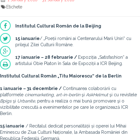
Etichete
Institutul Cultural Român de la Beijing
15 ianuarie
/ „Poeții români ai Centenarului Marii Uniri“ cu
prilejul Zilei Culturii Române.
17 ianuarie – 28 februarie
/
Expoziția „Satisfashion“ a
artistului Obie Platon în Sala de Expoziții a ICR Beijing.
Institutul Cultural Român „Titu Maiorescu“ de la Berlin
1 ianuarie – 31 decembrie /
Continuarea colaborării cu
platformele
cinemarketing
,
art-in-berlin
şi
AskHelmut
şi cu revistele
Bpigs
şi
Urbanite
, pentru a realiza o mai bună promovare şi o
vizibilitate crescută a evenimentelor pe care le organizează ICR
Berlin.
15 ianuarie
/ Recitalul dedicat personalității și operei lui Mihai
Eminescu de Ziua Culturii Naționale, la Ambasada României din
Republica Federală Germană.