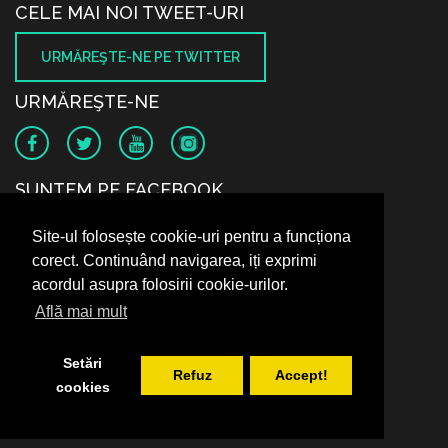
CELE MAI NOI TWEET-URI
URMĂREŞTE-NE PE TWITTER
URMĂREŞTE-NE
SUNTEM PE FACEBOOK
Site-ul folosește cookie-uri pentru a funcționa
corect. Continuând navigarea, iți exprimi
acordul asupra folosirii cookie-urilor.
Află mai mult
Setări
Refuz
Accept!
cookies