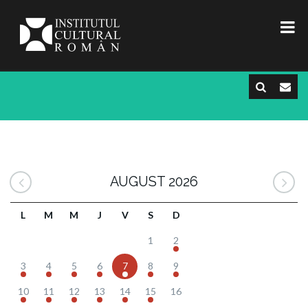
AUGUST 2026
L
M
M
J
V
S
D
1
2
3
4
5
6
7
8
9
10
11
12
13
14
15
16