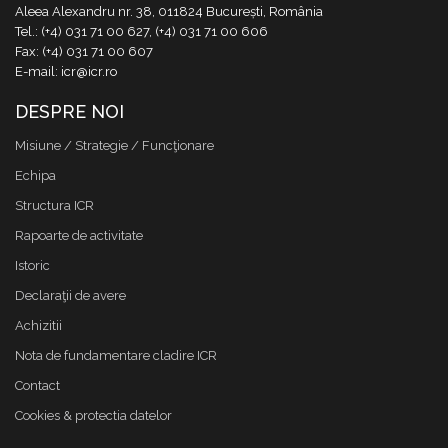
Aleea Alexandru nr. 38, 011824 București, România
Tel.: (+4) 031 71 00 627, (+4) 031 71 00 606
Fax: (+4) 031 71 00 607
E-mail: icr@icr.ro
DESPRE NOI
Misiune / Strategie / Funcţionare
Echipa
Structura ICR
Rapoarte de activitate
Istoric
Declaraţii de avere
Achizitii
Nota de fundamentare cladire ICR
Contact
Cookies & protectia datelor