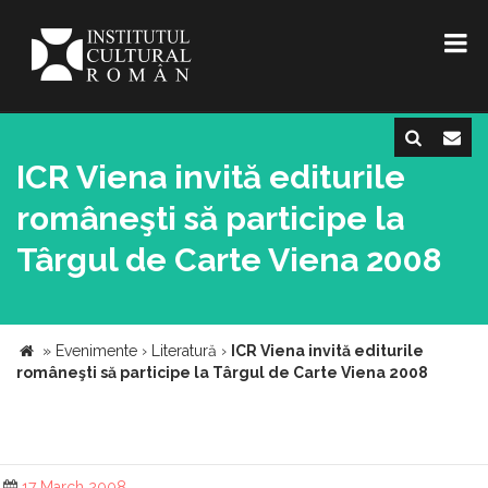
ICR Viena invită editurile
româneşti să participe la
Târgul de Carte Viena 2008
»
Evenimente
›
Literatură
›
ICR Viena invită editurile
româneşti să participe la Târgul de Carte Viena 2008
17 March 2008