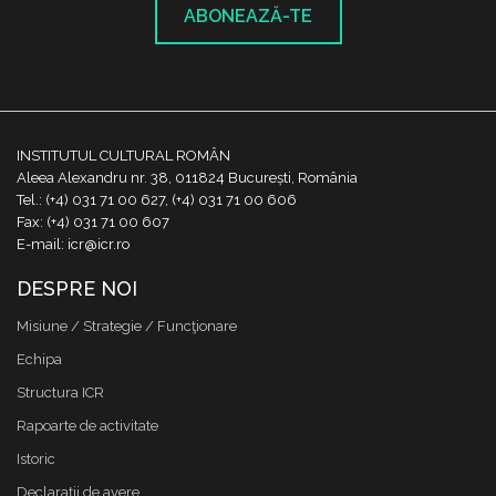
ABONEAZĂ-TE
INSTITUTUL CULTURAL ROMÂN
Aleea Alexandru nr. 38, 011824 București, România
Tel.: (+4) 031 71 00 627, (+4) 031 71 00 606
Fax: (+4) 031 71 00 607
E-mail: icr@icr.ro
DESPRE NOI
Misiune / Strategie / Funcţionare
Echipa
Structura ICR
Rapoarte de activitate
Istoric
Declaraţii de avere