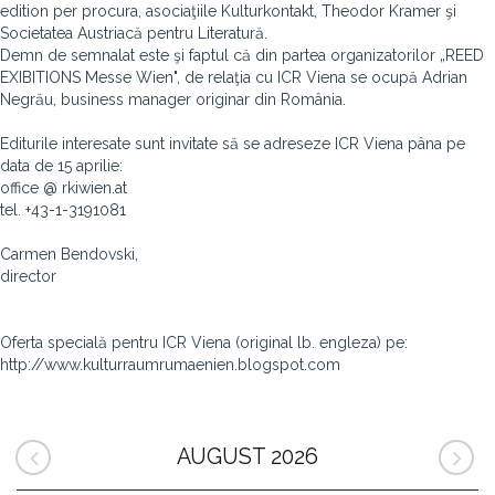
edition per procura, asociaţiile Kulturkontakt, Theodor Kramer şi
Societatea Austriacă pentru Literatură.
Demn de semnalat este şi faptul că din partea organizatorilor „REED
EXIBITIONS Messe Wien", de relaţia cu ICR Viena se ocupă Adrian
Negrău, business manager originar din România.
Editurile interesate sunt invitate să se adreseze ICR Viena pâna pe
data de 15 aprilie:
office @ rkiwien.at
tel. +43-1-3191081
Carmen Bendovski,
director
Oferta specială pentru ICR Viena (original lb. engleza) pe:
http://www.kulturraumrumaenien.blogspot.com
AUGUST 2026