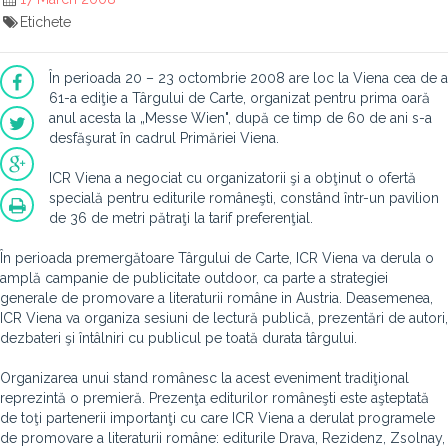
Etichete
În perioada 20 – 23 octombrie 2008 are loc la Viena cea de a
61-a ediţie a Târgului de Carte, organizat pentru prima oară
anul acesta la „Messe Wien", după ce timp de 60 de ani s-a
desfăşurat în cadrul Primăriei Viena.
ICR Viena a negociat cu organizatorii şi a obţinut o ofertă
specială pentru editurile româneşti, constând într-un pavilion
de 36 de metri pătraţi la tarif preferenţial.
În perioada premergătoare Târgului de Carte, ICR Viena va derula o
amplă campanie de publicitate outdoor, ca parte a strategiei
generale de promovare a literaturii române in Austria. Deasemenea,
ICR Viena va organiza sesiuni de lectură publică, prezentări de autori,
dezbateri şi întâlniri cu publicul pe toată durata târgului.
Organizarea unui stand românesc la acest eveniment tradiţional
reprezintă o premieră. Prezenţa editurilor româneşti este aşteptată
de toţi partenerii importanţi cu care ICR Viena a derulat programele
de promovare a literaturii române: editurile Drava, Rezidenz, Zsolnay,