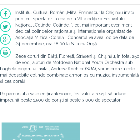
Institutul Cultural Român „Mihai Eminescu" la Chişinău invită
publicul spectator la cea de-a VII-a ediţie a Festivalului
Naţional „Colinde, Colinde...", cel mai important eveniment
dedicat colindelor naționale și internaționale organizat de
Asociaţia Mizical-Corală. Concertul va avea loc pe data de
24 decembrie, ora 18.00 la Sala cu Orgă.
Zece coruri din Bălți, Florești, Strășeni și Chișinău, în total 250
de voci, alături de Moldovan National Youth Orchestra sub
bagheta dirijorului invitat, Andrew Koehler (SUA), vor interpreta cele
mai deosebite colinde combinate armonios cu muzica instrumentală
și cea corală.
Pe parcursul a șase ediții anterioare, festivalul a reușit să adune
împreună peste 1.500 de coriști și peste 3.000 de spectatori.