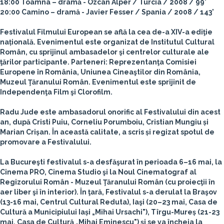
18:00 Toamna – dramă - Ozcan Alper / Turcia / 2008 / 99'
20:00 Camino – dramă - Javier Fesser / Spania / 2008 / 143'
Festivalul Filmului European se află la cea de-a XIV-a ediţie
națională. Evenimentul este organizat de Institutul Cultural
Român, cu sprijinul ambasadelor şi centrelor culturale ale
ţărilor participante. Parteneri: Reprezentanţa Comisiei
Europene în România, Uniunea Cineaştilor din România,
Muzeul Ţăranului Român. Evenimentul este sprijinit de
Independenţa Film şi Clorofilm.
Radu Jude este ambasadorul onorific al Festivalului din acest
an, după Cristi Puiu, Corneliu Porumboiu, Cristian Mungiu și
Marian Crișan. În această calitate, a scris și regizat spotul de
promovare a Festivalului.
La Bucureşti festivalul s-a desfăşurat în perioada 6–16 mai, la
Cinema PRO, Cinema Studio şi la Noul Cinematograf al
Regizorului Român - Muzeul Ţăranului Român (cu proiecţii în
aer liber şi în interior). În ţară, Festivalul s-a derulat la Braşov
(13-16 mai, Centrul Cultural Reduta), Iaşi (20–23 mai, Casa de
Cultură a Municipiului Iași „Mihai Ursachi"), Tîrgu-Mureș (21-23
mai, Casa de Cultură „Mihai Eminescu") şi se va încheia la