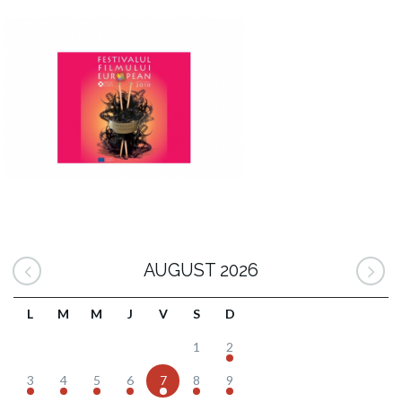
AUGUST 2026
L
M
M
J
V
S
D
1
2
3
4
5
6
7
8
9