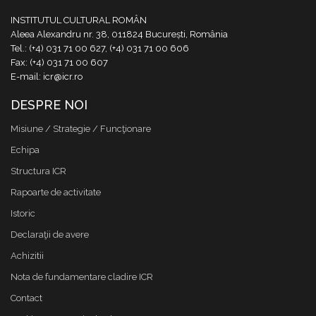
INSTITUTUL CULTURAL ROMÂN
Aleea Alexandru nr. 38, 011824 București, România
Tel.: (+4) 031 71 00 627, (+4) 031 71 00 606
Fax: (+4) 031 71 00 607
E-mail: icr@icr.ro
DESPRE NOI
Misiune / Strategie / Funcţionare
Echipa
Structura ICR
Rapoarte de activitate
Istoric
Declaraţii de avere
Achizitii
Nota de fundamentare cladire ICR
Contact