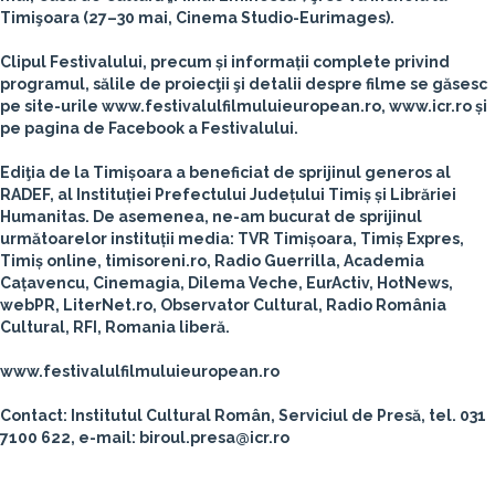
Timişoara (27–30 mai, Cinema Studio-Eurimages).
Clipul Festivalului, precum și informații complete privind
programul, sălile de proiecţii şi detalii despre filme se găsesc
pe site-urile www.festivalulfilmuluieuropean.ro, www.icr.ro și
pe pagina de Facebook a Festivalului.
Ediţia de la Timișoara a beneficiat de sprijinul generos al
RADEF, al Instituției Prefectului Județului Timiș și Librăriei
Humanitas. De asemenea, ne-am bucurat de sprijinul
următoarelor instituții media: TVR Timișoara, Timiș Expres,
Timiș online, timisoreni.ro, Radio Guerrilla, Academia
Cațavencu, Cinemagia, Dilema Veche, EurActiv, HotNews,
webPR, LiterNet.ro, Observator Cultural, Radio România
Cultural, RFI, Romania liberă.
www.festivalulfilmuluieuropean.ro
Contact: Institutul Cultural Român, Serviciul de Presă, tel. 031
7100 622, e-mail: biroul.presa@icr.ro