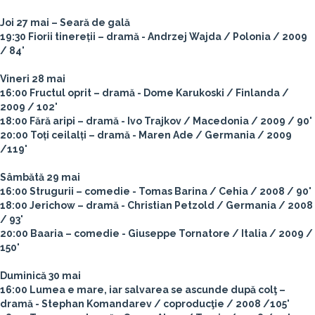
Joi 27 mai – Seară de gală
19:30 Fiorii tinereții – dramă - Andrzej Wajda / Polonia / 2009
/ 84'
Vineri 28 mai
16:00 Fructul oprit – dramă - Dome Karukoski / Finlanda /
2009 / 102'
18:00 Fără aripi – dramă - Ivo Trajkov / Macedonia / 2009 / 90'
20:00 Toți ceilalți – dramă - Maren Ade / Germania / 2009
/119'
Sâmbătă 29 mai
16:00 Strugurii – comedie - Tomas Barina / Cehia / 2008 / 90'
18:00 Jerichow – dramă - Christian Petzold / Germania / 2008
/ 93'
20:00 Baaria – comedie - Giuseppe Tornatore / Italia / 2009 /
150'
Duminică 30 mai
16:00 Lumea e mare, iar salvarea se ascunde după colţ –
dramă - Stephan Komandarev / coproducţie / 2008 /105'