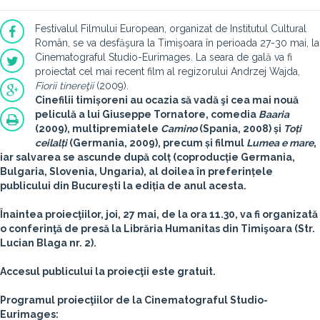
Festivalul Filmului European, organizat de Institutul Cultural
Român, se va desfăşura la Timişoara în perioada 27-30 mai, la
Cinematograful Studio-Eurimages. La seara de gală va fi
proiectat cel mai recent film al regizorului Andrzej Wajda,
Fiorii tinereţii
(2009).
Cinefilii timișoreni au ocazia să vadă şi cea mai nouă
peliculă a lui Giuseppe Tornatore, comedia
Baaria
(2009), multipremiatele
Camino
(Spania, 2008) și
Toți
ceilalți
(Germania, 2009), precum și filmul
Lumea e mare
,
iar salvarea se ascunde după colț (coproducție Germania,
Bulgaria, Slovenia, Ungaria), al doilea în preferințele
publicului din București la ediția de anul acesta.
Înaintea proiecţiilor, joi,
27 mai
, de la
ora 11.30
, va fi organizată
o conferinţă de presă la Librăria Humanitas din Timişoara (Str.
Lucian Blaga nr. 2).
Accesul publicului la proiecţii este gratuit.
Programul proiecţiilor de la Cinematograful Studio-
Eurimages: