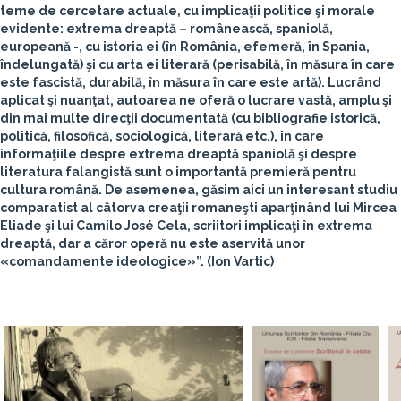
teme de cercetare actuale, cu implicaţii politice şi morale
evidente: extrema dreaptă – românească, spaniolă,
europeană -, cu istoria ei (în România, efemeră, în Spania,
îndelungată) şi cu arta ei literară (perisabilă, în măsura în care
este fascistă, durabilă, în măsura în care este artă). Lucrând
aplicat şi nuanţat, autoarea ne oferă o lucrare vastă, amplu şi
din mai multe direcţii documentată (cu bibliografie istorică,
politică, filosofică, sociologică, literară etc.), în care
informaţiile despre extrema dreaptă spaniolă şi despre
literatura falangistă sunt o importantă premieră pentru
cultura română. De asemenea, găsim aici un interesant studiu
comparatist al câtorva creaţii romaneşti aparţinând lui Mircea
Eliade şi lui Camilo José Cela, scriitori implicaţi în extrema
dreaptă, dar a căror operă nu este aservită unor
«comandamente ideologice»”.
(Ion Vartic)