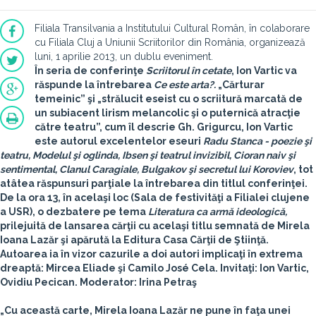
Filiala Transilvania a Institutului Cultural Român, în colaborare
cu Filiala Cluj a Uniunii Scriitorilor din România, organizează
luni, 1 aprilie 2013, un dublu eveniment.
În seria de conferinţe
Scriitorul în cetate
,
Ion Vartic
va
răspunde la întrebarea
Ce este arta?.
„Cărturar
temeinic” şi „strălucit eseist cu o scriitură marcată de
un subiacent lirism melancolic şi o puternică atracţie
către teatru”, cum îl descrie Gh. Grigurcu, Ion Vartic
este autorul excelentelor eseuri
Radu Stanca - poezie şi
teatru, Modelul şi oglinda, Ibsen şi teatrul invizibil, Cioran naiv şi
sentimental, Clanul Caragiale, Bulgakov şi secretul lui Koroviev
, tot
atâtea răspunsuri parţiale la întrebarea din titlul conferinţei.
De la ora 13, în acelaşi loc (Sala de festivităţi a Filialei clujene
a USR), o dezbatere pe tema
Literatura ca armă ideologică,
prilejuită de lansarea cărţii cu acelaşi titlu semnată de
Mirela
Ioana Lazăr
şi apărută la Editura Casa Cărţii de Ştiinţă.
Autoarea ia în vizor cazurile a doi autori implicaţi în extrema
dreaptă: Mircea Eliade şi Camilo José Cela.
Invitaţi: Ion Vartic,
Ovidiu Pecican. Moderator: Irina Petraş
„Cu această carte, Mirela Ioana Lazăr ne pune în faţa unei