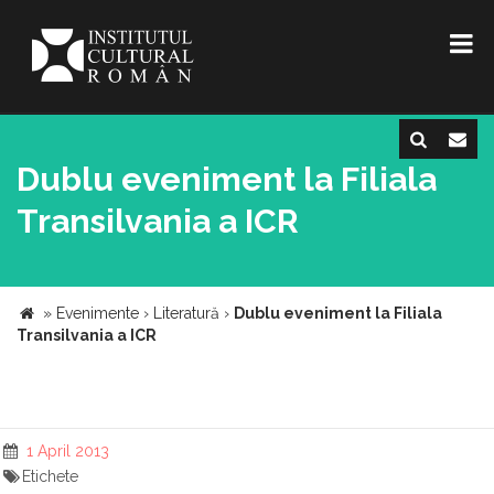
Dublu eveniment la Filiala
Transilvania a ICR
»
Evenimente
›
Literatură
›
Dublu eveniment la Filiala
Transilvania a ICR
1 April 2013
Etichete