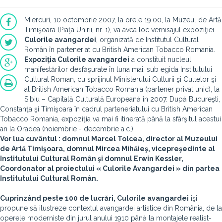
Miercuri, 10 octombrie 2007, la orele 19.00, la Muzeul de Artă
Timişoara (Piaţa Unirii, nr. 1), va avea loc vernisajul expoziţiei
Culorile avangardei
, organizată de Institutul Cultural
Român în parteneriat cu British American Tobacco Romania.
Expoziţia
Culorile avangardei
a constituit nucleul
manifestărilor desfăşurate în luna mai, sub egida Institutului
Cultural Roman, cu sprijinul Ministerului Culturii şi Cultelor şi
al British American Tobacco Romania (partener privat unic), la
Sibiu – Capitală Culturală Europeană în 2007. După Bucureşti,
Constanţa şi Timişoara în cadrul parteneriatului cu British American
Tobacco Romania, expoziţia va mai fi itinerată până la sfârşitul acestui
an la Oradea (noiembrie - decembrie a.c.)
Vor lua cuvântul : domnul Marcel Tolcea, director al Muzeului
de Artă Timişoara, domnul Mircea Mihăieş, vicepreşedinte al
Institutului Cultural Român şi domnul Erwin Kessler,
Coordonator al proiectului « Culorile Avangardei » din partea
Institutului Cultural Român.
Cuprinzând peste 100 de lucrări,
Culorile avangardei
îşi
propune să ilustreze contextul avangardei artistice din România, de la
operele moderniste din jurul anului 1910 până la montajele realist-