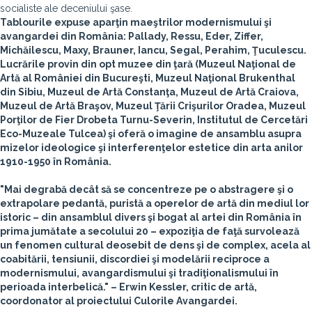
socialiste ale deceniului şase.
Tablourile expuse aparţin maeştrilor modernismului şi
avangardei din România: Pallady, Ressu, Eder, Ziffer,
Michăilescu, Maxy, Brauner, Iancu, Segal, Perahim, Ţuculescu.
Lucrările provin din opt muzee din ţară (Muzeul Naţional de
Artă al României din Bucureşti, Muzeul Naţional Brukenthal
din Sibiu, Muzeul de Artă Constanţa, Muzeul de Artă Craiova,
Muzeul de Artă Braşov, Muzeul Ţării Crişurilor Oradea, Muzeul
Porţilor de Fier Drobeta Turnu-Severin, Institutul de Cercetări
Eco-Muzeale Tulcea) şi oferă o imagine de ansamblu asupra
mizelor ideologice şi interferenţelor estetice din arta anilor
1910-1950 în România.
"Mai degrabă decât să se concentreze pe o abstragere şi o
extrapolare pedantă, puristă a operelor de artă din mediul lor
istoric – din ansamblul divers şi bogat al artei din România în
prima jumătate a secolului 20 – expoziţia de faţă survolează
un fenomen cultural deosebit de dens şi de complex, acela al
coabitării, tensiunii, discordiei şi modelării reciproce a
modernismului, avangardismului şi tradiţionalismului în
perioada interbelică." – Erwin Kessler, critic de artă,
coordonator al proiectului Culorile Avangardei.