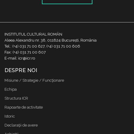
INSTITUTUL CULTURAL ROMÂN
Aleea Alexandru nr. 38, 011824 București, România
Tel.: (+4) 031 71 00 627, (+4) 031 71 00 606
Fax: (+4) 031 71 00 607
E-mail: icr@icr.ro
DESPRE NOI
Misiune / Strategie / Funcţionare
Echipa
Structura ICR
Rapoarte de activitate
Istoric
Declaraţii de avere