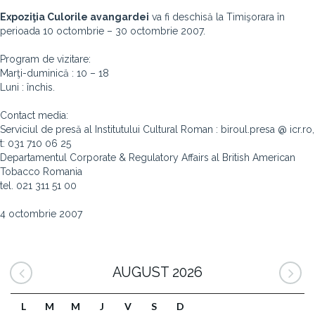
Expoziţia
Culorile avangardei
va fi deschisă la Timişorara în
perioada 10 octombrie – 30 octombrie 2007.
Program de vizitare:
Marţi-duminică : 10 – 18
Luni : închis.
Contact media:
Serviciul de presă al Institutului Cultural Roman : biroul.presa @ icr.ro,
t: 031 710 06 25
Departamentul Corporate & Regulatory Affairs al British American
Tobacco Romania
tel. 021 311 51 00
4 octombrie 2007
AUGUST 2026
L
M
M
J
V
S
D