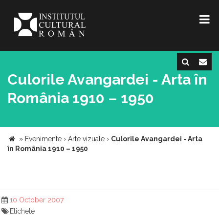
Culorile Avangardei - Arta în
România 1910 – 1950
»
Evenimente
›
Arte vizuale
›
Culorile Avangardei - Arta
în România 1910 – 1950
10 October 2007
Etichete