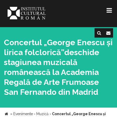
Concertul „George Enescu și
lirica folclorică”deschide
stagiunea muzicală
românească la Academia
Regală de Arte Frumoase
San Fernando din Madrid
»
Evenimente
›
Muzică
›
Concertul „George Enescu și