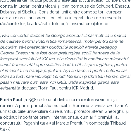
Apropierea de muzica populară este laitmotivul acestui concert, care
constă în lucrări pentru vioară și pian compuse de Schubert, Enescu,
Debussy și Sibelius. Considerați unii dintre compozitorii europeni
care au marcat arta vremii lor, toți au integrat ideea de a reveni la
rădăcinile lor, la adevăratul folclor, în lirismul creațiilor lor.
„Văd concertul dedicat lui George Enescu
[...]
mai mult ca o marcă
de calitate pentru violonistica românească, motiv pentru care ne
bucurăm să-l prezentăm publicului spaniol!
Marele pedagog
George Enescu nu a fost doar prelungirea școlii franceze de la
începutul secolului al XX-lea, ci a dezvoltat în continuare minunatul
sunet francez atât spre solistica înaltă, cât și spre legătura, pentru
el iminentă, cu tradiția populară. Așa se face că printre celebrii săi
elevi au fost marii violoniști Yehudi Menuhin și Christian Ferras, dar și
păsări mai rare cum este Yvri Gitlis, unde inspirația gitană este
evidentă",
a declarat Florin Paul pentru ICR Madrid.
Florin Paul
(n.1958) este unul dintre cei mai valoroși violoniști
români. A primit primul său muzical în România la vârsta de 11 ani. A
urmat studiile universitare cu renumitul profesor Ștefan Gheorghiu și
a obținut importante premii internaționale, cum ar fi premiul I al
concursului Paganini (1979) și Marele Premiu în competiția Thibaud
(1977).