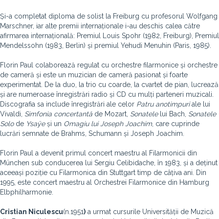
Și-a completat diploma de solist la Freiburg cu profesorul Wolfgang
Marschner, iar alte premii internaționale i-au deschis calea către
afirmarea internațională: Premiul Louis Spohr (1982, Freiburg), Premiul
Mendelssohn (1983, Berlin) și premiul Yehudi Menuhin (Paris, 1985).
Florin Paul colaborează regulat cu orchestre filarmonice și orchestre
de cameră și este un muzician de cameră pasionat și foarte
experimentat. De la duo, la trio cu coarde, la cvartet de pian, lucrează
și are numeroase înregistrări radio și CD cu mulți parteneri muzicali.
Discografia sa include înregistrări ale celor
Patru anotimpuri
ale lui
Vivaldi,
Simfonia concertantă
de Mozart,
Sonatele
lui Bach,
Sonatele
Solo
de
Ysaÿe
și un
Omagiu lui Joseph Joachim
, care cuprinde
lucrări semnate de Brahms, Schumann și Joseph Joachim.
Florin Paul a devenit primul concert maestru al Filarmonicii din
München sub conducerea lui Sergiu Celibidache, în 1983, și a deținut
aceeași poziție cu Filarmonica din Stuttgart timp de câțiva ani. Din
1995, este concert maestru al Orchestrei Filarmonice din Hamburg
Elbphilharmonie.
Cristian Niculescu
(n.1951
)
a urmat cursurile Universității de Muzică