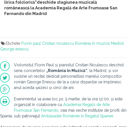
lirica folclorică”deschide stagiunea muzicală
românească la Academia Regală de Arte Frumoase San
Fernando din Madrid
Etichete
Florin paul
Cristian niculescu
România în muzica
Madrid
George enescu
Violonistul Florin Paul și pianistul Cristian Niculescu deschid
seria concertelor
„România în Muzică”
, la Madrid, și vor
susține un recital dedicat personalității marelui compozitor
român George Enescu de la a cărui dispariție se împlinesc
anul acesta șaizeci și cinci de ani.
Evenimentul va avea loc joi, 5 martie, de la ora 12:00, și este
organizat în colaborare cu
Academia Regală de Arte
Frumoase San Fernando
, cea mai veche instituție de profil din
Spania, sub patronajul
Ambasadei României în Regatul Spaniei
.