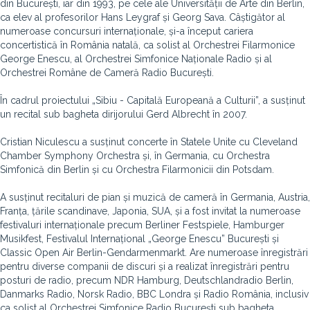
din București, iar din 1993, pe cele ale Universității de Arte din Berlin,
ca elev al profesorilor Hans Leygraf și Georg Sava. Câștigător al
numeroase concursuri internaționale, și-a început cariera
concertistică în România natală, ca solist al Orchestrei Filarmonice
George Enescu, al Orchestrei Simfonice Naționale Radio și al
Orchestrei Române de Cameră Radio București.
În cadrul proiectului „Sibiu - Capitală Europeană a Culturii”, a susținut
un recital sub bagheta dirijorului Gerd Albrecht în 2007.
Cristian Niculescu a susținut concerte în Statele Unite cu Cleveland
Chamber Symphony Orchestra și, în Germania, cu Orchestra
Simfonică din Berlin și cu Orchestra Filarmonicii din Potsdam.
A susținut recitaluri de pian și muzică de cameră în Germania, Austria,
Franța, țările scandinave, Japonia, SUA, și a fost invitat la numeroase
festivaluri internaționale precum Berliner Festspiele, Hamburger
Musikfest, Festivalul Internațional „George Enescu” București și
Classic Open Air Berlin-Gendarmenmarkt. Are numeroase înregistrări
pentru diverse companii de discuri și a realizat înregistrări pentru
posturi de radio, precum NDR Hamburg, Deutschlandradio Berlin,
Danmarks Radio, Norsk Radio, BBC Londra și Radio România, inclusiv
ca solist al Orchestrei Simfonice Radio București sub bagheta