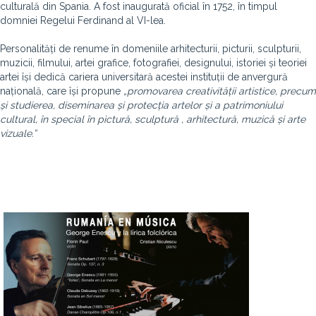
culturală din Spania. A fost inaugurată oficial în 1752, în timpul
domniei Regelui Ferdinand al VI-lea.
Personalități de renume în domeniile arhitecturii, picturii, sculpturii,
muzicii, filmului, artei grafice, fotografiei, designului, istoriei și teoriei
artei își dedică cariera universitară acestei instituții de anvergură
națională, care își propune
„promovarea creativității artistice, precum
și studierea, diseminarea și protecția artelor și a patrimoniului
cultural, în special în pictură, sculptură , arhitectură, muzică și arte
vizuale.”