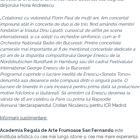
dirijorului Horia Andreescu.
„
Colaborez cu violonistul Florin Paul de mulți ani. Am concertat
împreună atât în concerte de duo și de trio, fiind amândoi membri
fondatori ai trioului Dinu Lipatti, cunoscut de altfel pe scena
internațională, și ca soliști cu orchestre simfonice, cum ar fi
Orchestra Națională Radio din București. Printre concertele
camerale mai importante ar fi de menționat concertele dedicate a
50 ani de la dispariția compozitorului George Enescu de la
Norddeutschen Rundfunk în Hamburg sau din cadrul Festivalului
Internațional George Enescu de la București.
Programul cuprinde o lucrare inedită de Enescu,
«
Sonata Torso»,
denumită așa deoarece este compusă dintr-o singură parte. O
lucrare de tinerețe în care încearcă pentru prima dată să prelucreze
motive folclorice și lăutărești. Să amintim că Enescu devenea la
vârsta de 16 ani celebru la Paris cu prima lui Rapsodie
Romană.",
declară
pianistul Cristian Niculescu pentru ICR Madrid.
Informații suplimentare:
Academia Regală de Arte Frumoase San Fernando
este
instituția artistică cu cea mai lungă istorie și cea mai mare experiență