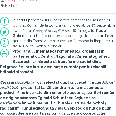
Etichete
În cadrul programului Cinemateca românească, la Institutul
Cultural Român de la Londra va fi proiectat, pe 27 septembrie
2012, filmul
Cocoşul decapitat
(2008), în regia lui
Radu
Gabrea
, o tulburătoare poveste de dragoste dintre un tânăr
german din Transilvania şi o evreică frumoasă în timpul celui
de-Al Doilea Război Mondial.
Programul Cinemateca românească, organizat în
parteneriat cu Centrul Naţional al Cinematografiei din
Bucureşti, urmăreşte să transforme sediul din 1
Belgrave Square într-o destinaţie curentă pentru cinefilii
britanici şi români.
Cocoşul decapitat
a fost selectat după succesul filmului
Mănuşi
roşii
(2010), prezentat la ICR Londra în luna mai, ambele
producţii fiind inspirate din romanele aceluiaşi scriitori român
de origine săsească
Eginald Schlattner
. Acţiunea se
desfăşoară într-o lume multiculturală distrusă de război şi
radicalism, filmul aducând la viaţă un episod destul de puțin
cunoscut despre soarta saşilor. Filmul este o coproducţie