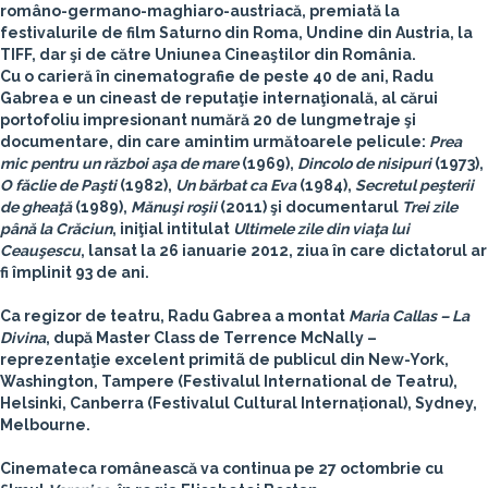
româno-germano-maghiaro-austriacă, premiată la
festivalurile de film Saturno din Roma, Undine din Austria, la
TIFF, dar şi de către Uniunea Cineaştilor din România.
Cu o carieră în cinematografie de peste 40 de ani,
Radu
Gabrea
e un cineast de reputaţie internaţională, al cărui
portofoliu impresionant numără 20 de lungmetraje şi
documentare, din care amintim următoarele pelicule:
Prea
mic pentru un război aşa de mare
(1969),
Dincolo de nisipuri
(1973),
O făclie de Paşti
(1982),
Un bărbat ca Eva
(1984),
Secretul peşterii
de gheaţă
(1989),
Mănuşi roşii
(2011) şi documentarul
Trei zile
până la Crăciun
, iniţial intitulat
Ultimele zile din viaţa lui
Ceauşescu
, lansat la 26 ianuarie 2012, ziua în care dictatorul ar
fi împlinit 93 de ani.
Ca regizor de teatru, Radu Gabrea a montat
Maria Callas – La
Divina
, după Master Class de Terrence McNally –
reprezentaţie excelent primitã de publicul din New-York,
Washington, Tampere (Festivalul International de Teatru),
Helsinki, Canberra (Festivalul Cultural Internațional), Sydney,
Melbourne.
Cinemateca românească va continua pe 27 octombrie cu