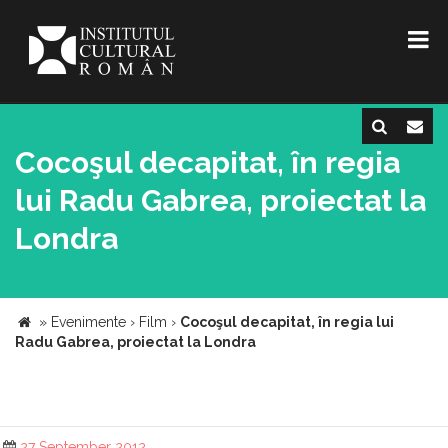
Cocoşul decapitat, în regia
lui Radu Gabrea, proiectat la
Londra
»
Evenimente
›
Film
›
Cocoşul decapitat, în regia lui
Radu Gabrea, proiectat la Londra
27 September 2012