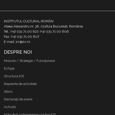
INSTITUTUL CULTURAL ROMÂN
Aleea Alexandru nr. 38, 011824 București, România
Tel.: (+4) 031 71 00 627, (+4) 031 71 00 606
Fax: (+4) 031 71 00 607
E-mail: icr@icr.ro
DESPRE NOI
Misiune / Strategie / Funcţionare
Echipa
Structura ICR
Rapoarte de activitate
Istoric
Declaraţii de avere
Achizitii
Nota de fundamentare cladire ICR