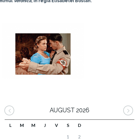
filmul
Veronica
, în regia Elisabetei Bostan.
AUGUST 2026
L
M
M
J
V
S
D
1
2