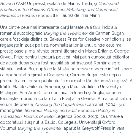
Beyond
(V&R Unipress), editată de Marius Turda, şi
Contested
Frontiers in the Balkans: Ottoman, Habsburg and Communist
Rivalries in Eastern Europe
(I.B. Tauris) de Irina Marin.
Una dintre cele mai interesante cărţi lansate va fi fără îndoială
romanul autobiografic
Burying the Typewriter
de Carmen Bugan,
care a fost deja distins cu Bakeless Prize for Creative Nonfiction şi se
regăseşte în 2013 pe lista nominalizărilor la unul dintre cele mai
prestigioase şi mai râvnite premii literare din Marea Britanie, George
Orwell Prize pentru literatură politică. Mai puţin cunoscută cititorilor
de acasă deoarece a fost nevoită să părăsească România spre
sfârşitul anilor ’80, după ce tatăl său petrecuse o vreme în închisoare
ca oponent al regimului Ceauşescu, Carmen Bugan este deja o
preferată a criticii şi a publicului în mai multe ţări de limbă engleză. A
trăit în Statele Unite ale Americii, şi-a făcut studiile la University of
Michigan (Ann Arbor), le-a continuat în Irlanda şi Anglia, iar acum
locuieşte împreună cu familia în Elveţia, la Geneva. A mai publicat un
volum de poezie,
Crossing the Carpathians
(Carcanet, 2004), şi o
monografie,
Sheamus Heaney and East European Poetry in
Translation: Poetics of Exile
(Legenda Books, 2013), ca urmare a
doctoratului susţinut la Balliol College al Universităţii Oxford.
Volumul
Burying the Typewriter
, apărut la Greywolf Press în vara