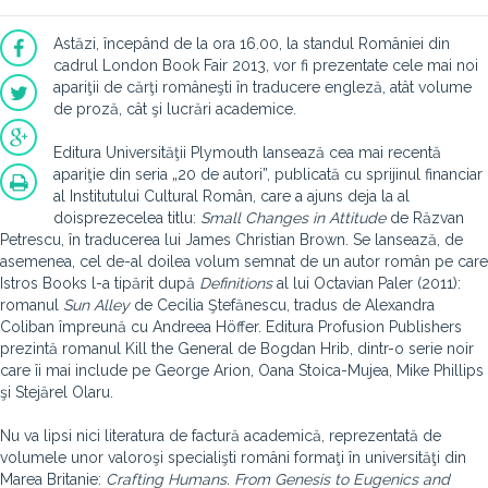
Astăzi, începând de la ora 16.00, la standul României din
cadrul London Book Fair 2013, vor fi prezentate cele mai noi
apariţii de cărţi româneşti în traducere engleză, atât volume
de proză, cât şi lucrări academice.
Editura Universităţii Plymouth lansează cea mai recentă
apariţie din seria „20 de autori”, publicată cu sprijinul financiar
al Institutului Cultural Român, care a ajuns deja la al
doisprezecelea titlu:
Small Changes in Attitude
de Răzvan
Petrescu, în traducerea lui James Christian Brown. Se lansează, de
asemenea, cel de-al doilea volum semnat de un autor român pe care
Istros Books l-a tipărit după
Definitions
al lui Octavian Paler (2011):
romanul
Sun Alley
de Cecilia Ştefănescu, tradus de Alexandra
Coliban împreună cu Andreea Höffer. Editura Profusion Publishers
prezintă romanul Kill the General de Bogdan Hrib, dintr-o serie noir
care îi mai include pe George Arion, Oana Stoica-Mujea, Mike Phillips
şi Stejărel Olaru.
Nu va lipsi nici literatura de factură academică, reprezentată de
volumele unor valoroşi specialişti români formaţi în universităţi din
Marea Britanie:
Crafting Humans. From Genesis to Eugenics and