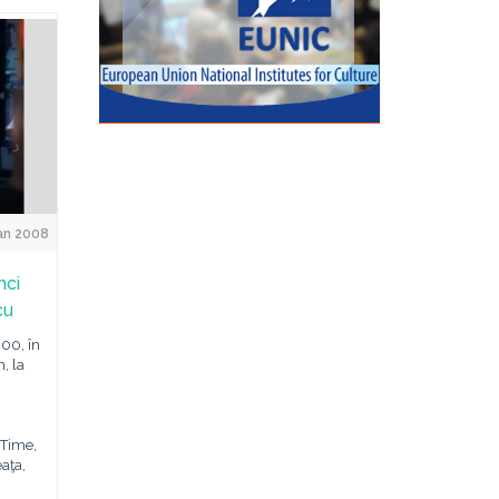
an 2008
nci
cu
:00, în
, la
 Time,
aţa,