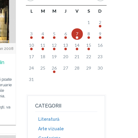
L
M
M
J
V
S
D
1
2
3
4
5
6
7
8
9
10
11
12
13
14
15
16
an 2008
17
18
19
20
21
22
23
in
24
25
26
27
28
29
30
31
i poate
bruarie
ale
ia,
CATEGORII
şti, va
Literatură
Arte vizuale