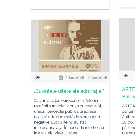
7 Jan 2008 - 7 Jan 2008
ARTE 
„Cuvintele uitate ale admiraţiei”
Pavil
Ca şi în alte ţări europene, în Polonia
românii sunt relativ puţin cunoscuţi şi,
ARTE M
uneori, percepţia publică la adresa
contemp
noastră este dominată de stereotipuri
Cultura
negative. Lucrurile nu au stat
18:00, 
întotdeauna aşa. În perioada interbelică,
pătrun
în anii Celui de-al Doilea
Bienala