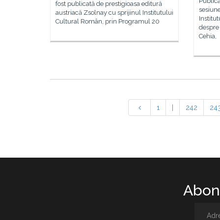
Public
fost publicată de prestigioasa editură
sesiune
austriacă Zsolnay cu sprijinul Institutului
Institu
Cultural Român, prin Programul 20
despre 
Cehia,
1
|
242
24
Abone