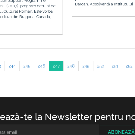
ation Support Programme,
Barcan. Absolventă a Institutului
a II (2007), program derulat de
tul Cultural Român. Este vorba
edituri din Bulgaria, Canada,
3
244
245
246
247
248
249
250
251
252
ază-te la Newsletter pentru no
ABONEAZĂ