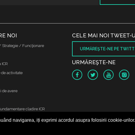
RE NOI
CELE MAI NOI TWEET-U
/ Strategie / Funcţionare
URMĂREŞTE-NE PE TWITT
URMĂREŞTE-NE
a ICR
de activitate
i de avere
fundamentare cladire ICR
uând navigarea, iți exprimi acordul asupra folosirii cookie-urilor
 protectia datelor