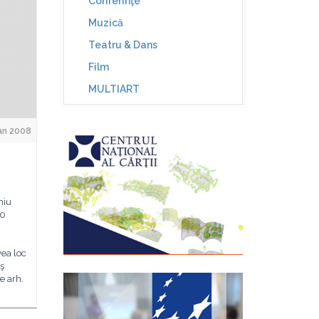
Conferinţe
Muzică
Teatru & Dans
Film
MULTIART
an 2008
niu
30
vea loc
ş
e arh.