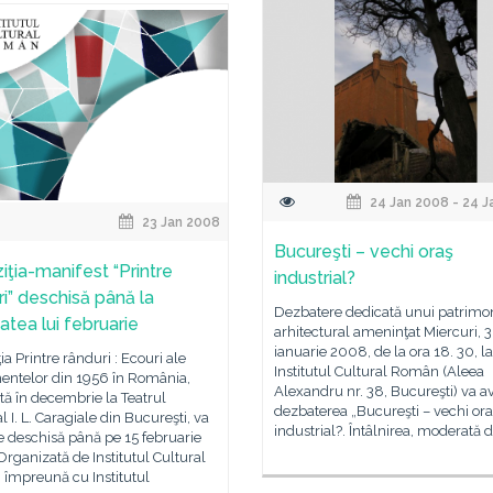
24 Jan 2008 - 24 J
23 Jan 2008
Bucureşti – vechi oraş
iţia-manifest “Printre
industrial?
ri” deschisă până la
Dezbatere dedicată unui patrimo
atea lui februarie
arhitectural ameninţat Miercuri, 
ianuarie 2008, de la ora 18. 30, la
ia Printre rânduri : Ecouri ale
Institutul Cultural Român (Aleea
entelor din 1956 în România,
Alexandru nr. 38, Bucureşti) va a
tă în decembrie la Teatrul
dezbaterea „Bucureşti – vechi ora
l I. L. Caragiale din Bucureşti, va
industrial?. Întâlnirea, moderată d
 deschisă până pe 15 februarie
rganizată de Institutul Cultural
împreună cu Institutul