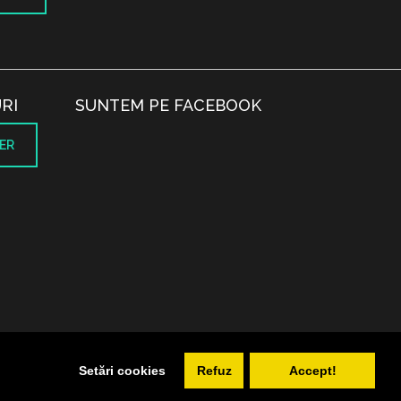
RI
SUNTEM PE FACEBOOK
ER
.
Setări cookies
Refuz
Accept!