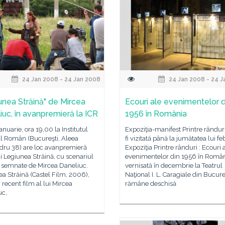
24 Jan 2008 - 24 Jan 2008
24 Jan 2008 - 24 J
unea Străină" de Mircea
Ecouri ale evenimentelor d
iuc, în avanpremieră la ICR
1956 în România
ianuarie, ora 19,00 la Institutul
Expoziţia-manifest Printre rândur
al Român (Bucureşti, Aleea
fi vizitată până la jumătatea lui fe
dru 38) are loc avanpremieră
Expoziţia Printre rânduri : Ecouri 
i Legiunea Străină, cu scenariul
evenimentelor din 1956 în Român
a semnate de Mircea Daneliuc.
vernisată în decembrie la Teatrul
a Străină (Castel Film, 2006),
Naţional I. L. Caragiale din Bucure
 recent film al lui Mircea
rămâne deschisă
uc,