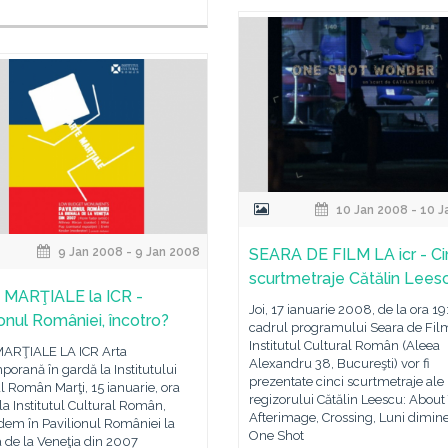
10 Jan 2008 - 10 J
9 Jan 2008 - 9 Jan 2008
SEARA DE FILM LA icr - Ci
scurtmetraje Cătălin Lees
MARŢIALE la ICR -
Joi, 17 ianuarie 2008, de la ora 19
ionul României, încotro?
cadrul programului Seara de Film
Institutul Cultural Român (Aleea
ARŢIALE LA ICR Arta
Alexandru 38, Bucureşti) vor fi
orană în gardă la Institutului
prezentate cinci scurtmetraje ale
l Român Marţi, 15 ianuarie, ora
regizorului Cătălin Leescu: About
la Institutul Cultural Român,
Afterimage, Crossing, Luni dimine
dem în Pavilionul României la
One Shot
 de la Veneţia din 2007