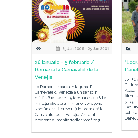
25 Jan 2008 - 25 Jan 2008
26 ianuarie – 5 februarie /
"Legi
România la Carnavalul de la
Danel
Veneţia
Joi, 31 
Cultur
La Romania sbarca in laguna: E il
Alexan
Carnevale di Venezia a un senso in
filmulu
più* 26 ianuarie – 5 februarie 2008 La
şi regi
invitaţia oficială a Primăriei veneţiene,
Legiune
România va fi prezentă în premieră la
cel mai
Carnavalul de la Veneţia. Amplul
Daneli
program al manifestărilor româneşti