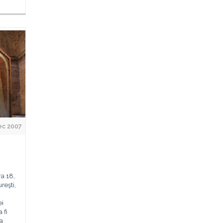
ec 2007
ra 18,
reşti,
ei
 fi
za