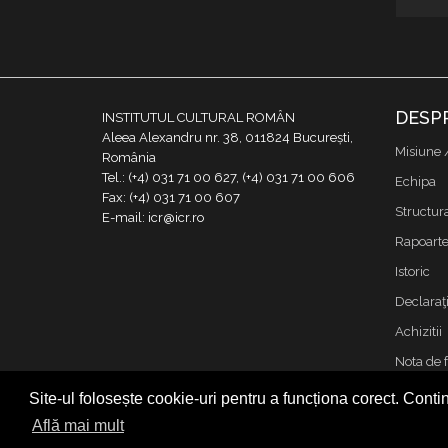
DESP
INSTITUTUL CULTURAL ROMÂN
Aleea Alexandru nr. 38, 011824 București,
Misiune 
România
Tel.: (+4) 031 71 00 627, (+4) 031 71 00 606
Echipa
Fax: (+4) 031 71 00 607
Structur
E-mail: icr@icr.ro
Rapoarte 
Istoric
Declaraţi
Achizitii
Nota de 
Contact
Site-ul folosește cookie-uri pentru a funcționa corect. Contin
Cookies &
Află mai mult