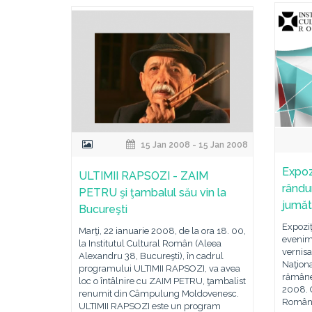
15 Jan 2008 - 15 Jan 2008
Expoz
ULTIMII RAPSOZI - ZAIM
rându
PETRU şi ţambalul său vin la
jumăt
Bucureşti
Expoziţ
Marţi, 22 ianuarie 2008, de la ora 18. 00,
evenim
la Institutul Cultural Român (Aleea
vernisa
Alexandru 38, Bucureşti), în cadrul
Naţiona
programului ULTIMII RAPSOZI, va avea
rămâne
loc o întâlnire cu ZAIM PETRU, ţambalist
2008. O
renumit din Câmpulung Moldovenesc.
Român 
ULTIMII RAPSOZI este un program