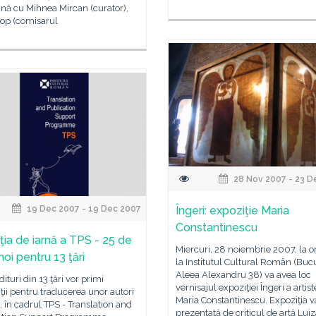
nă cu Mihnea Mircan (curator),
Pop (comisarul
28 Nov 2007 - 23 D
19 Dec 2007 - 19 Dec 2007
Îngeri: expoziţie Maria
Constantinescu
ţia de iarnă a TPS - 25 de
Miercuri, 28 noiembrie 2007, la o
i noi pentru 13 ţări
la Institutul Cultural Român (Bucu
Aleea Alexandru 38) va avea loc
dituri din 13 ţări vor primi
vernisajul expoziţiei Îngeri a artist
ii pentru traducerea unor autori
Maria Constantinescu. Expoziţia va
 în cadrul TPS - Translation and
prezentată de criticul de artă Lui