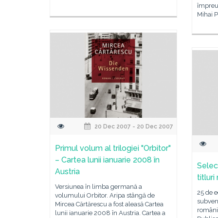
împreu
Mihai 
20 Dec 2007 - 20 Dec 2007
Primul volum al trilogiei "Orbitor"
– Cartea lunii ianuarie 2008 în
Selec
Austria
titlur
Versiunea în limba germană a
25 de e
volumului Orbitor. Aripa stângă de
subvenţ
Mircea Cărtărescu a fost aleasă Cartea
români,
lunii ianuarie 2008 în Austria. Cartea a