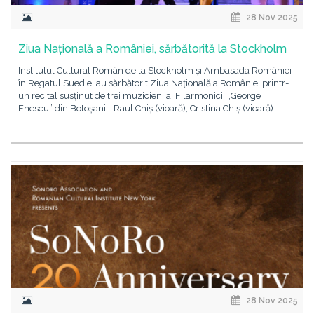
28 Nov 2025
Ziua Națională a României, sărbătorită la Stockholm
Institutul Cultural Român de la Stockholm și Ambasada României
în Regatul Suediei au sărbătorit Ziua Națională a României printr-
un recital susținut de trei muzicieni ai Filarmonicii „George
Enescu” din Botoșani - Raul Chiș (vioară), Cristina Chiș (vioară)
28 Nov 2025