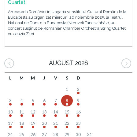
Quartet
Ambasada României în Ungaria și Institutul Cultural Român de la
Budapesta au organizat miercuri, 26 noiembrie 2025, la Teatrul
Național de Dans din Budapesta (Nemzeti Táncszínház), un
concert susținut de Romanian Chamber Orchestra String Quartet
cu ocazia Zilei
AUGUST 2026
L
M
M
J
V
S
D
1
2
3
4
5
6
7
8
9
10
11
12
13
14
15
16
17
18
19
20
21
22
23
24
25
26
27
28
29
30
31