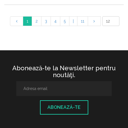
1
2
3
4
5
|
11
Abonează-te la Newsletter pentru
noutăţi.
ABONEAZĂ-TE