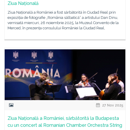
Ziua Națională
Ziua Națională a României a fost sărbătorită în Ciudad Real prin
expoziția de fotografie „România sălbatică“ a artistului Dan Dinu,
vernisată miercuri, 26 noiembrie 2025, la Muzeul Convento de la
Merced, în prezența consulului României la Ciudad Real,
27 Nov 2025
Ziua Națională a României, sărbătorită la Budapesta
cu un concert al Romanian Chamber Orchestra String