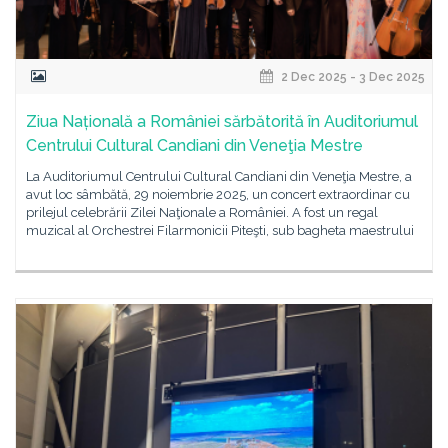
2 Dec 2025 - 3 Dec 2025
Ziua Națională a României sărbătorită în Auditoriumul
Centrului Cultural Candiani din Veneţia Mestre
La Auditoriumul Centrului Cultural Candiani din Veneţia Mestre, a
avut loc sâmbătă, 29 noiembrie 2025, un concert extraordinar cu
prilejul celebrării Zilei Naţionale a României. A fost un regal
muzical al Orchestrei Filarmonicii Piteşti, sub bagheta maestrului