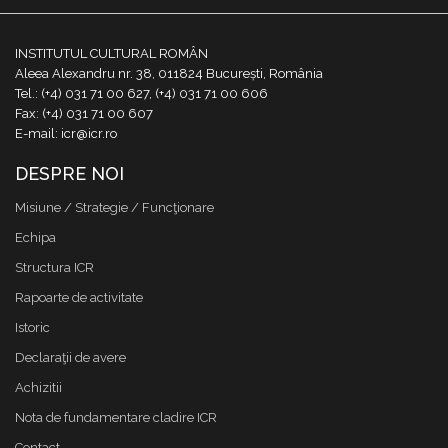
INSTITUTUL CULTURAL ROMÂN
Aleea Alexandru nr. 38, 011824 București, România
Tel.: (+4) 031 71 00 627, (+4) 031 71 00 606
Fax: (+4) 031 71 00 607
E-mail: icr@icr.ro
DESPRE NOI
Misiune / Strategie / Funcţionare
Echipa
Structura ICR
Rapoarte de activitate
Istoric
Declaraţii de avere
Achizitii
Nota de fundamentare cladire ICR
Contact