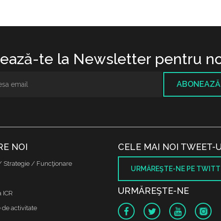
ază-te la Newsletter pentru no
ABONEAZĂ
RE NOI
CELE MAI NOI TWEET-U
/ Strategie / Funcţionare
URMĂREŞTE-NE PE TWITT
URMĂREŞTE-NE
a ICR
de activitate