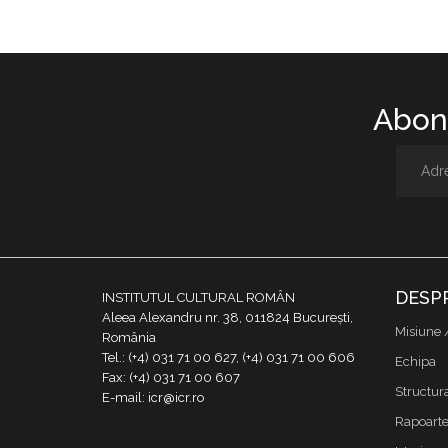
Abone
DESP
INSTITUTUL CULTURAL ROMÂN
Aleea Alexandru nr. 38, 011824 București,
Misiune 
România
Tel.: (+4) 031 71 00 627, (+4) 031 71 00 606
Echipa
Fax: (+4) 031 71 00 607
Structur
E-mail: icr@icr.ro
Rapoarte 