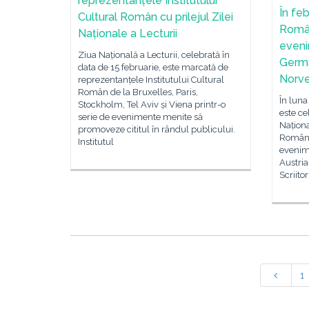
reprezentanțele Institutului
În feb
Cultural Român cu prilejul Zilei
Româ
Naționale a Lecturii
eveni
Ziua Națională a Lecturii, celebrată în
Germa
data de 15 februarie, este marcată de
Norve
reprezentanțele Institutului Cultural
Român de la Bruxelles, Paris,
În luna
Stockholm, Tel Aviv și Viena printr-o
este ce
serie de evenimente menite să
Naționa
promoveze cititul în rândul publicului.
Român 
Institutul
evenime
Austria
Scriito
1