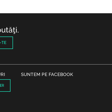
utăţi.
-TE
RI
SUNTEM PE FACEBOOK
ER