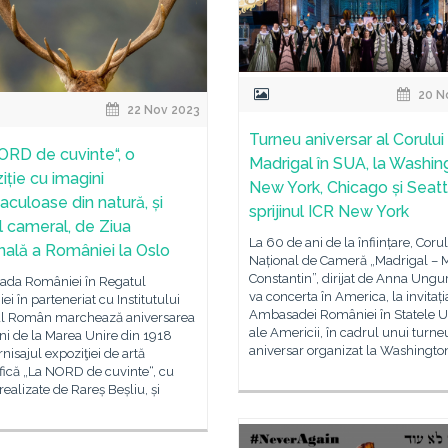
20 N
22 Nov 2023
Turneu aniversar al Corului
ORD de cuvinte“, o
Madrigal în SUA, la Washin
iție cu imagini
New York, Chicago și Seatt
aculoase din natură, și
sprijinul ICR New York
al cameral, de Ziua
La 60 de ani de la înființare, Corul
nală a României la Oslo
Național de Cameră „Madrigal – 
Constantin”, dirijat de Anna Ungu
da României în Regatul
va concerta în America, la invitați
ei în parteneriat cu Institutului
Ambasadei României în Statele U
al Român marchează aniversarea
ale Americii, în cadrul unui turne
ni de la Marea Unire din 1918
aniversar organizat la Washingto
rnisajul expoziţiei de artă
fică „La NORD de cuvinte“, cu
 realizate de Rareș Beșliu, și