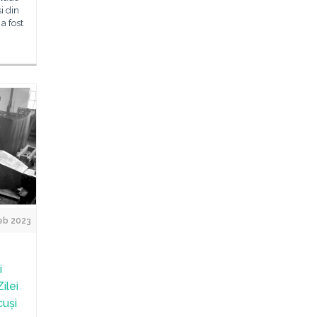
i din
a fost
eb 2023
i
ilei
cuși