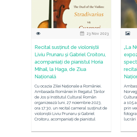
23 Nov 2023
Recital susținut de violoniștii
„La N
Liviu Prunaru și Gabriel Croitoru,
expoz
acompaniați de pianistul Horia
spect
Mihail, la Haga, de Ziua
recit
Națională
Națio
Cu ocazia Zilei Naționale a României,
Ambasa
Ambasada României în Regatul Țărilor
Norvegi
de Jos și Institutul Cultural Român
Cultur
organizează luni, 27 noiembrie 2023,
a 105 a
ora 17:30, un recital cameral susținut de
prin ve
violoniștii Liviu Prunaru și Gabriel
fotogra
Croitoru, acompaniați de pianistul
lucrări