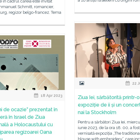
a 16 artiști israelieni cu origini ro
re în cadrul căreia este invitat
mmanuel Schmitt, romancier,
urg, regizor belgo-francez. Tema
22 J
18 Apr 2023
Ziua Iei, sărbătorită printr-o
expoziție de ii și un concer
ni de ocazie” prezentat în
nai la Stockholm
eră în Israel de Ziua
Pentru a sărbători Ziua Iei, miercu
nală a Holocaustului cu
iunie 2023, de la ora 18. 00, a fost
ciparea regizoarei Oana
vernisată expoziția „The traditiona
iu
blouse with embroidery”, care in