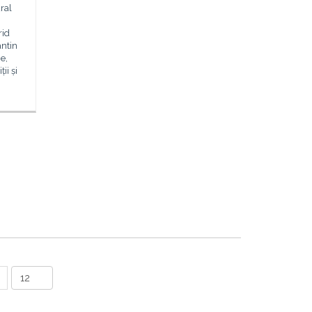
ral
rid
ntin
e,
ii și