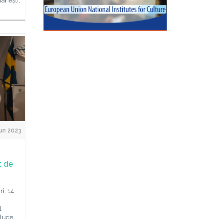
mânești,
un 2023
t de
ri, 14
l
clude