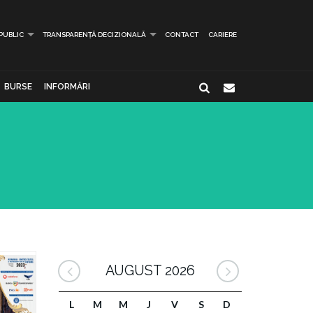
 PUBLIC
TRANSPARENȚĂ DECIZIONALĂ
CONTACT
CARIERE
BURSE
INFORMĂRI
AUGUST 2026
L
M
M
J
V
S
D