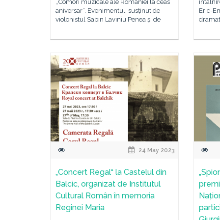
,,Comori muzicale ale României la ceas
întâlni
aniversar”. Evenimentul, susținut de
Eric-E
violonistul Sabin Laviniu Penea și de
dramat
24 May 2023
„Concert Regal“ la Castelul din
„Spio
Balcic, organizat de Institutul
premi
Cultural Român în memoria
Națio
Reginei Maria
parti
Giurg