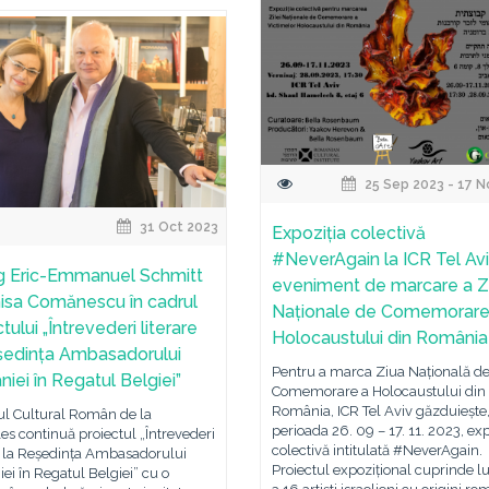
25 Sep 2023 - 17 N
31 Oct 2023
Expoziția colectivă
#NeverAgain la ICR Tel Avi
g Eric-Emmanuel Schmitt
eveniment de marcare a Zi
isa Comănescu în cadrul
Naționale de Comemorare
tului „Întrevederi literare
Holocaustului din România
ședința Ambasadorului
Pentru a marca Ziua Națională d
iei în Regatul Belgiei”
Comemorare a Holocaustului din
România, ICR Tel Aviv găzduiește,
tul Cultural Român de la
perioada 26. 09 – 17. 11. 2023, exp
es continuă proiectul „Întrevederi
colectivă intitulată #NeverAgain.
e la Reședința Ambasadorului
Proiectul expozițional cuprinde lu
i în Regatul Belgiei” cu o