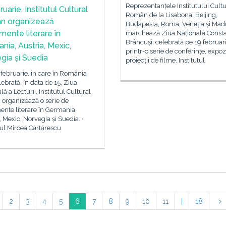
Reprezentanțele Institutului Cultu
ruarie, Institutul Cultural
Român de la Lisabona, Beijing,
n organizează
Budapesta, Roma, Veneția și Mad
mente literare în
marchează Ziua Națională Consta
Brâncuși, celebrată pe 19 februari
nia, Austria, Mexic,
printr-o serie de conferințe, expoziț
gia și Suedia
proiecții de filme. Institutul
 februarie, în care în România
lebrată, în data de 15, Ziua
lă a Lecturii, Institutul Cultural
organizează o serie de
nte literare în Germania,
, Mexic, Norvegia și Suedia. ·
rul Mircea Cărtărescu
2
3
4
5
6
7
8
9
10
11
|
18