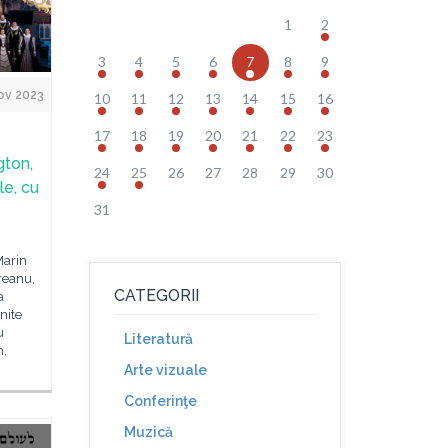
1
2
3
4
5
6
7
8
9
ov 2023
10
11
12
13
14
15
16
17
18
19
20
21
22
23
gton,
24
25
26
27
28
29
30
le, cu
31
Marin
reanu,
CATEGORII
a
nite
u
Literatură
n,
Arte vizuale
Conferinţe
Muzică