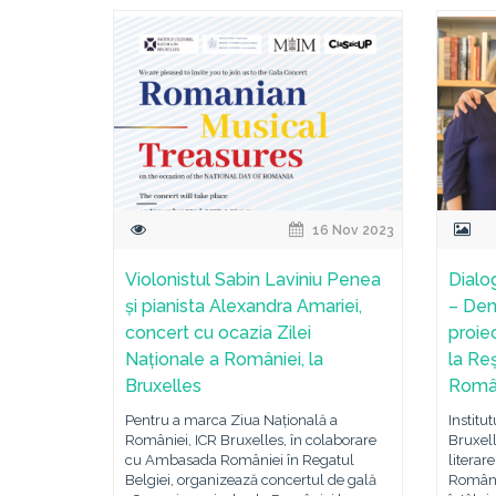
16 Nov 2023
Violonistul Sabin Laviniu Penea
Dialo
și pianista Alexandra Amariei,
– Den
concert cu ocazia Zilei
proiec
Naționale a României, la
la Re
Bruxelles
Român
Pentru a marca Ziua Națională a
Institu
României, ICR Bruxelles, în colaborare
Bruxell
cu Ambasada României în Regatul
literar
Belgiei, organizează concertul de gală
Românie