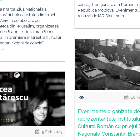
cămăși tradiționale din România ș
 a marca Ziua Națională a
Republica Moldova. Evenimentul 
ării Holocaustului din Israel,
realizat de ICR Stockholm,
 Aviv, în colaborare cu
teca din Ierusalim, organizează,
 de 18 aprilie, de la ora 18:00,
ia, în premieră în Israel, a filmului
ntar „Spioni de ocazie”
ia,
16 F
Evenimente organizate de
reprezentanțele Institutulu
Cultural Român cu prilejul Z
9 Feb 2023
Naționale Constantin Brân