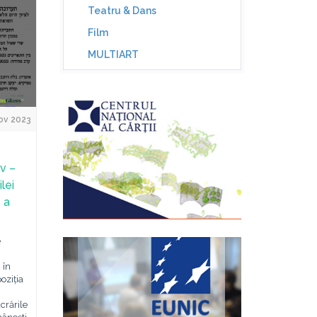
Teatru & Dans
Film
MULTIART
ov 2023
v –
lei
 a
e
 în
oziția
crările