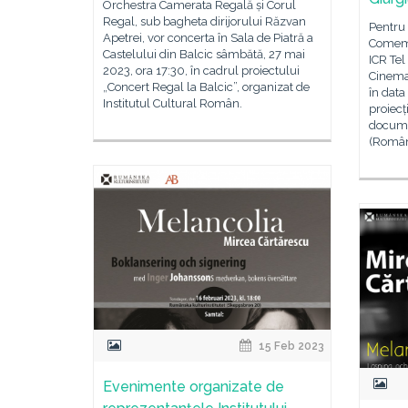
Orchestra Camerata Regală și Corul
Regal, sub bagheta dirijorului Răzvan
Pentru
Apetrei, vor concerta în Sala de Piatră a
Comemor
Castelului din Balcic sâmbătă, 27 mai
ICR Tel
2023, ora 17:30, în cadrul proiectului
Cinema
„Concert Regal la Balcic”, organizat de
în data
Institutul Cultural Român.
proiecț
docume
(Român
15 Feb 2023
Evenimente organizate de