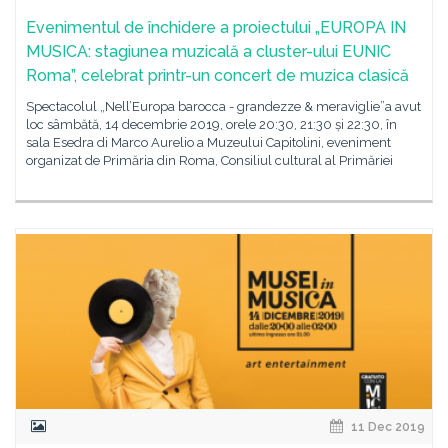
Evenimentul de închidere a proiectului „EUROPA IN
MUSICA: stagiunea muzicală a cluster-ului EUNIC
Roma”, celebrat printr-un concert de muzica clasică
Spectacolul „Nell’Europa barocca - grandezze & meraviglie”a avut
loc sâmbătă, 14 decembrie 2019, orele 20:30, 21:30 și 22:30, în
sala Esedra di Marco Aurelio a Muzeului Capitolini, eveniment
organizat de Primăria din Roma, Consiliul cultural al Primăriei
11 Dec 2019