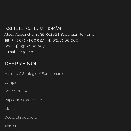
INSTITUTUL CULTURAL ROMÂN
Aleea Alexandru nr. 38, 011824 București, România
Tel.: (+4) 031 71 00 627, (+4) 031 71 00 606
Fax: (+4) 031 71 00 607
E-mail: icr@icr.ro
DESPRE NOI
Misiune / Strategie / Funcţionare
Echipa
Structura ICR
Rapoarte de activitate
Istoric
Declaraţii de avere
Achizitii