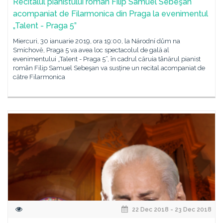
Recitalul pianistului român Filip Samuel Sebeşan
acompaniat de Filarmonica din Praga la evenimentul
„Talent - Praga 5”
Miercuri, 30 ianuarie 2019, ora 19:00, la Národní dům na
Smíchově, Praga 5 va avea loc spectacolul de gală al
evenimentului „Talent - Praga 5”, în cadrul căruia tânărul pianist
român Filip Samuel Sebeşan va susține un recital acompaniat de
către Filarmonica
22 Dec 2018 - 23 Dec 2018