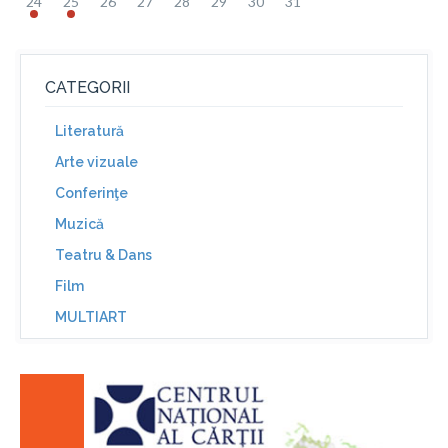
24
25
26
27
28
29
30
31
CATEGORII
Literatură
Arte vizuale
Conferinţe
Muzică
Teatru & Dans
Film
MULTIART