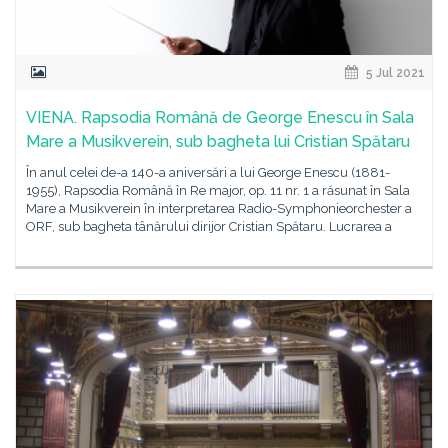
5 Jul 2021
VIENA. Rapsodia Română de George Enescu în Sala
Mare a Musikverein, sub bagheta lui Cristian Spătaru
În anul celei de-a 140-a aniversări a lui George Enescu (1881-
1955), Rapsodia Română în Re major, op. 11 nr. 1 a răsunat în Sala
Mare a Musikverein în interpretarea Radio-Symphonieorchester a
ORF, sub bagheta tânărului dirijor Cristian Spătaru. Lucrarea a