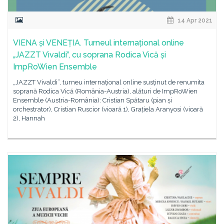
14 Apr 2021
VIENA și VENEȚIA. Turneul internațional online
„JAZZT Vivaldi”, cu soprana Rodica Vică și
ImpRoWien Ensemble
„JAZZT Vivaldi”, turneu internațional online susținut de renumita
soprană Rodica Vică (România-Austria), alături de ImpRoWien
Ensemble (Austria-România): Cristian Spătaru (pian și
orchestrator), Cristian Ruscior (vioară 1), Grațiela Aranyosi (vioară
2), Hannah