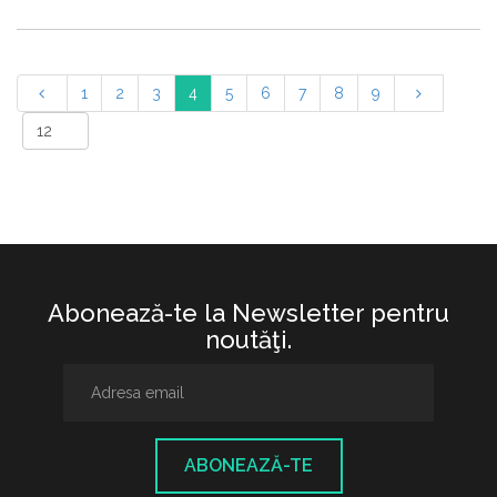
1
2
3
4
5
6
7
8
9
Abonează-te la Newsletter pentru
noutăţi.
ABONEAZĂ-TE