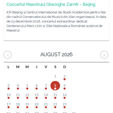
Concertul Maestrului Gheorghe Zamfir – Beijing
ICR Beijing și Centrul Internațional de Studii Academice pentru Nai
din cadrul Conservatorului de Muzică din Xian organizează, în data
de 23 decembrie 2018, concertul extraordinar dedicat
Centenarului Marii Uniri și Zilei Naționale a României susținut de
Maestrul
AUGUST 2026
L
M
M
J
V
S
D
1
2
3
4
5
6
7
8
9
10
11
12
13
14
15
16
17
18
19
20
21
22
23