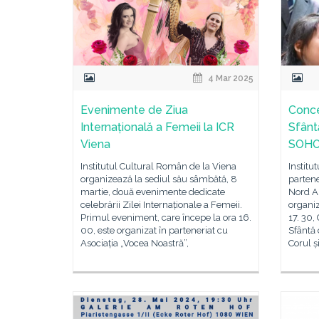
4 Mar 2025
Evenimente de Ziua
Conce
Internațională a Femeii la ICR
Sfânt
Viena
SOHO 
Institutul Cultural Român de la Viena
Institu
organizează la sediul său sâmbătă, 8
partene
martie, două evenimente dedicate
Nord An
celebrării Zilei Internaționale a Femeii.
organiz
Primul eveniment, care începe la ora 16.
17. 30,
00, este organizat în parteneriat cu
Sfântă 
Asociația „Vocea Noastră”,
Corul ș