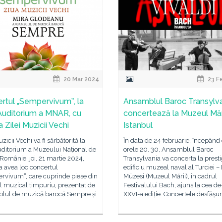
20 Mar 2024
23 F
rtul „Sempervivumˮ, la
Ansamblul Baroc Transylv
Auditorium a MNAR, cu
concertează la Muzeul Mări
 Zilei Muzicii Vechi
Istanbul
zicii Vechi va fi sărbătorită la
În data de 24 februarie, începând
uditorium a Muzeului Național de
orele 20. 30, Ansamblul Baroc
 României joi, 21 martie 2024,
Transylvania va concerta la presti
a avea loc concertul
edificiu muzeal naval al Turciei –
rvivumˮ, care cuprinde piese din
Müzesi (Muzeul Mării), în cadrul
l muzical timpuriu, prezentat de
Festivalului Bach, ajuns la cea de
lul de muzică barocă Sempre și
XXVI-a ediție. Concertele desfășur