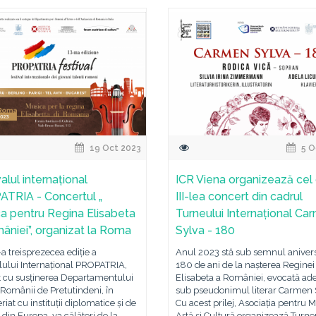
19 Oct 2023
5 O
alul internațional
ICR Viena organizează cel
TRIA - Concertul „
III-lea concert din cadrul
a pentru Regina Elisabeta
Turneului Internațional Ca
âniei”, organizat la Roma
Sylva - 180
a treisprezecea ediție a
Anul 2023 stă sub semnul anivers
lului Internațional PROPATRIA,
180 de ani de la nașterea Reginei
t cu susținerea Departamentului
Elisabeta a României, evocată ad
Românii de Pretutindeni, în
sub pseudonimul literar Carmen 
riat cu instituții diplomatice și de
Cu acest prilej, Asociația pentru 
 din Europa, va călători de la
Artă și Cultură organizează Turne