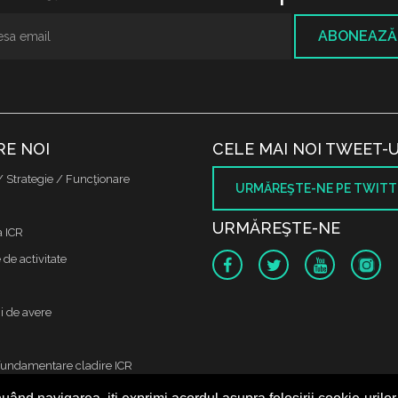
ABONEAZĂ
RE NOI
CELE MAI NOI TWEET-U
/ Strategie / Funcţionare
URMĂREŞTE-NE PE TWITT
URMĂREŞTE-NE
a ICR
de activitate
i de avere
fundamentare cladire ICR