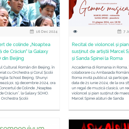
16 Dec 2024
7 J
rt de colinde „Noaptea
Recital de violoncel și pian
ă de Crăciun” la Galaxy
susținut de artiștii Marcel S
din Beijing
și Sanda Spinei la Roma
tul Cultural Român din Beijing, în
Accademia di Romania in Roma, 
riat cu Orchestra și Corul Școlii
colaborare cu Ambasada Românie
glia School Beijing, Shunyi
Roma invită publicul să participe,
ează joi, 19 decembrie 2024, ora
data de 21 iunie 2024, de la ora 18
 Concertul de Colinde „Noaptea
un regal de muzică clasică, un re
de Crăciun”, la Galaxy SOHO.
violoncel și pian susținut de maes
i Orchestra Școlii
Marcel Spinei alături de Sanda