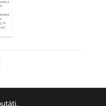
mureș a
fi
cienelor
ta
3, în
cais”
utăţi.