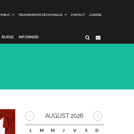
 PUBLIC
TRANSPARENȚĂ DECIZIONALĂ
CONTACT
CARIERE
BURSE
INFORMĂRI
AUGUST 2026
L
M
M
J
V
S
D