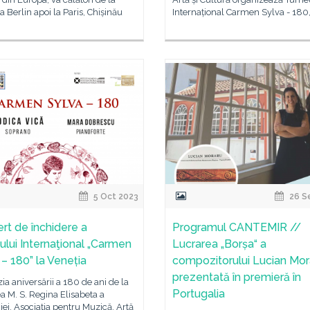
 Berlin apoi la Paris, Chișinău
Internațional Carmen Sylva - 180
5 Oct 2023
26 S
rt de închidere a
Programul CANTEMIR //
ului Internaţional „Carmen
Lucrarea „Borșa“ a
 – 180” la Veneția
compozitorului Lucian Mor
prezentată în premieră în
ia aniversării a 180 de ani de la
Portugalia
a M. S. Regina Elisabeta a
i, Asociaţia pentru Muzică, Artă