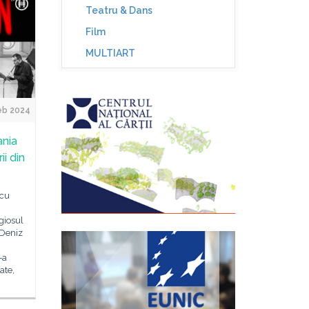
Teatru & Dans
Film
MULTIART
eb 2024
ania
i din
 cu
giosul
 Deniz
-a
ate,