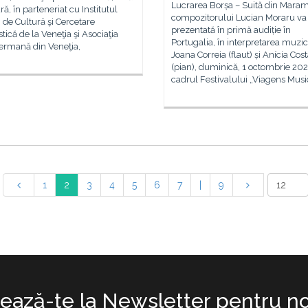
Lucrarea Borșa – Suită din Mara
ră, în parteneriat cu Institutul
compozitorului Lucian Moraru va 
de Cultură şi Cercetare
prezentată în primă audiție în
ică de la Veneţia şi Asociaţia
Portugalia, în interpretarea muzi
Germană din Veneţia,
Joana Correia (flaut) și Anícia Cos
(pian), duminică, 1 octombrie 202
cadrul Festivalului „Viagens Musi
1
2
3
4
5
6
7
|
9
ază-te la Newsletter pentru no