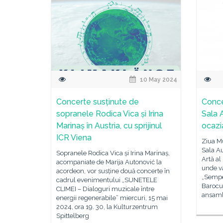
10 May 2024
Concerte susținute de
Conce
sopranele Rodica Vica și Irina
Sala 
Marinaș în Austria, cu sprijinul
ocazia
ICR Viena
Ziua Mu
Sala A
Sopranele Rodica Vica și Irina Marinaș,
Artă al
acompaniate de Marija Autonović la
unde v
acordeon, vor susține două concerte în
„Sempe
cadrul evenimentului „SUNETELE
Barocu
CLIMEI – Dialoguri muzicale între
ansamb
energii regenerabile” miercuri, 15 mai
2024, ora 19. 30, la Kulturzentrum
Spittelberg