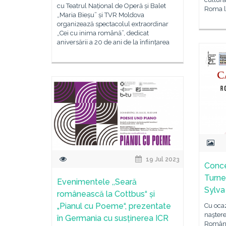
cu Teatrul Național de Operă și Balet
Roma la
„Maria Bieșu” și TVR Moldova
organizează spectacolul extraordinar
„Cei cu inima română”, dedicat
aniversării a 20 de ani de la înființarea
19 Jul 2023
Conce
Turne
Evenimentele ,,Seară
Sylva
românească la Cottbus“ și
„Pianul cu Poeme“, prezentate
Cu ocaz
naştere
în Germania cu susținerea ICR
Românie