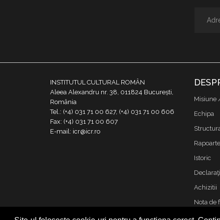
DESP
INSTITUTUL CULTURAL ROMÂN
Aleea Alexandru nr. 38, 011824 București,
Misiune 
România
Tel.: (+4) 031 71 00 627, (+4) 031 71 00 606
Echipa
Fax: (+4) 031 71 00 607
Structur
E-mail: icr@icr.ro
Rapoarte 
Istoric
Declaraţi
Achizitii
Nota de 
Contact