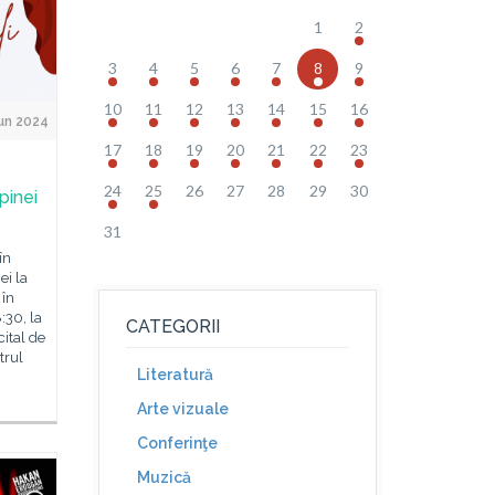
1
2
3
4
5
6
7
8
9
10
11
12
13
14
15
16
un 2024
17
18
19
20
21
22
23
24
25
26
27
28
29
30
pinei
31
în
i la
 în
:30, la
CATEGORII
cital de
trul
Literatură
Arte vizuale
Conferinţe
Muzică