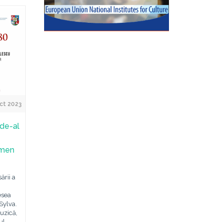
ct 2023
 de-al
rmen
ării a
esea
Sylva.
Muzică,
ul