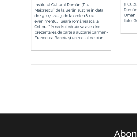
şi Cultu
Institutul Cultural Român „Titu
Român 
Maiorescu“ de la Berlin susține în data
Umanist
de 19. 07. 2023, de la orele 18:00
Italo–
evenimentul ,,Seară românească la
Cottbus“ în cadrul căruia va avea loc
prezentarea de carte a autoarei Carmen-
Francesca Banciu și un recital de pian
Abone