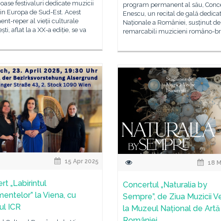
ioase festivaluri dedicate muzicii
program permanent al său, Conce
in Europa de Sud-Est. Acest
Enescu, un recital de gală dedicat
nt-reper al vieții culturale
Naționale a României, susținut de
ti, aflat la a XX-a ediție, se va
remarcabili muzicieni româno-bri
15 Apr 2025
18 M
rt „Labirintul
Concertul „Naturalia by
mentelor” la Viena, cu
Sempre”, de Ziua Muzicii V
nul ICR
la Muzeul Național de Artă
României