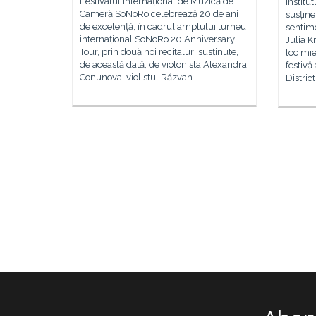
Festivalul Internațional de Muzică de
Institu
Cameră SoNoRo celebrează 20 de ani
susține
de excelență, în cadrul amplului turneu
sentime
internațional SoNoRo 20 Anniversary
Julia K
Tour, prin două noi recitaluri susținute,
loc mie
de această dată, de violonista Alexandra
festivă
Conunova, violistul Răzvan
Distric