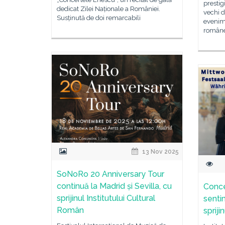
prestig
dedicat Zilei Naționale a României.
vechi d
Susținută de doi remarcabili
evenime
româneș
13 Nov 2025
SoNoRo 20 Anniversary Tour
continuă la Madrid și Sevilla, cu
Conce
sprijinul Institutului Cultural
senti
Român
spriji