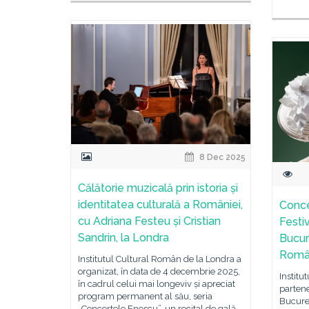
8 Dec 2025
Călătorie muzicală prin istoria și
identitatea culturală a României,
Conce
cu Adriana Festeu și Cristian
Festi
Sandrin, la Londra
Bucur
Român
Institutul Cultural Român de la Londra a
organizat, în data de 4 decembrie 2025,
Institu
în cadrul celui mai longeviv și apreciat
partene
program permanent al său, seria
Bucureș
„Concertele Enescu”, un recital de gală