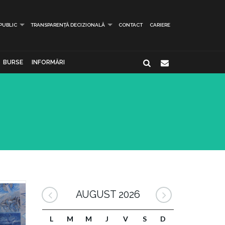
 PUBLIC
TRANSPARENȚĂ DECIZIONALĂ
CONTACT
CARIERE
BURSE
INFORMĂRI
AUGUST 2026
L
M
M
J
V
S
D