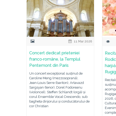
11 Mar 2026
Concert dedicat prieteniei
Recit
franco‑române, la Templul
Rodic
Pentemont din Paris
harpă
Rugig
Un concert excepțional susținut de
Caroline Meng (mezzosoprană),
Recital
Jean‑Louis Serre (bariton), Artavazd
susținu
Sargsyan (tenor), Dorel Fodoreanu
acompa
(violoncel), Steffen Schlandt (orgă) și
Rugigan
corul Ensemble Vocal Crescendo, sub
2026, o
bagheta dirijorului și conducătorului de
Cultur
cor Christian
Evenim
complex