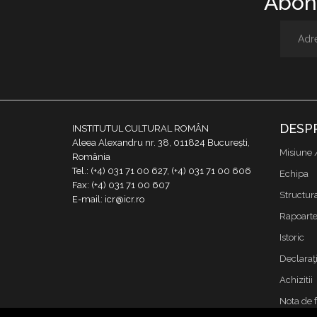
Abone
DESP
INSTITUTUL CULTURAL ROMÂN
Aleea Alexandru nr. 38, 011824 București,
Misiune 
România
Tel.: (+4) 031 71 00 627, (+4) 031 71 00 606
Echipa
Fax: (+4) 031 71 00 607
Structur
E-mail: icr@icr.ro
Rapoarte 
Istoric
Declaraţi
Achizitii
Nota de 