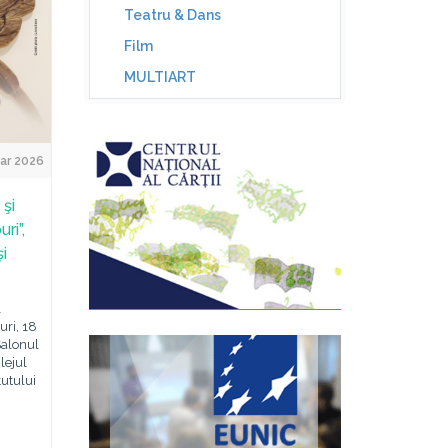
Teatru & Dans
Film
MULTIART
ar 2026
 şi
ri”,
i
l
uri, 18
Salonul
lejul
tutului