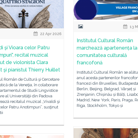
13 M
22 Apr 2026
Institutul Cultural Român
di şi Vioara celor Patru
marchează apartenența la
puri”, recital muzical
comunitatea culturală
ut de violonista Clara
francofonă
 şi pianistul Thierry Huillet
Institutul Cultural Român se alătu
anul acesta partenerilor francofoni
tul Român de Cultură şi Cercetare
francezi din Bruxelles, Budapesta
ică de la Veneţia, în colaborare
Berlin, Beijing, Belgrad, Vârșeț și
rtamentul de Studii Lingvistice
Zrenjanin, Chișinău și Bălți, Lisab
rare al Universităţii din Padova
Madrid, New York, Paris, Praga, 
ează recitalul muzical „Vivaldi şi
Riga, Stockholm, Tokyo și
celor Patru Anotimpuri”, susţinut
tii