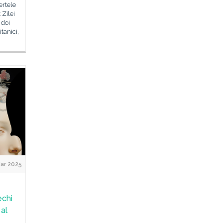
rtele
 Zilei
 doi
tanici,
ar 2025
echi
 al