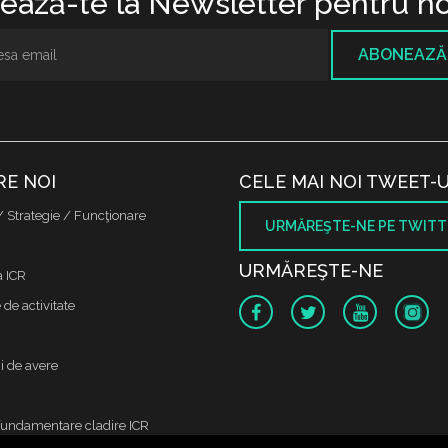
ază-te la Newsletter pentru no
ABONEAZĂ
RE NOI
CELE MAI NOI TWEET-U
/ Strategie / Funcţionare
URMĂREŞTE-NE PE TWITT
URMĂREŞTE-NE
a ICR
de activitate
i de avere
fundamentare cladire ICR