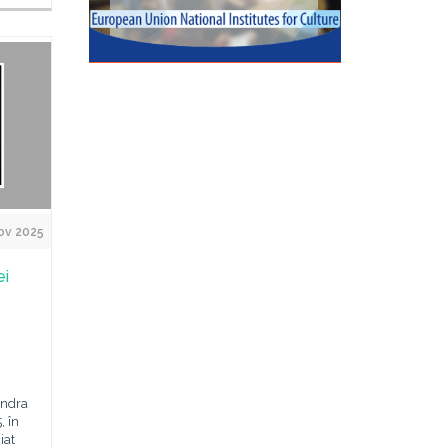
ov 2025
ei
ondra
, în
iat