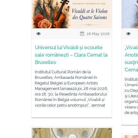
26 May 2026
Universul lui Vivaldi și ecourile
„Vival
sale românești – Clara Cernat la
Anotim
Bruxelles
susţin
Cernat
Institutul Cultural Român de la
Bruxelles, Ambasada României în
Institu
Regatul Belgiei și European Artists
Umanist
Management lansează joi, 28 mai 2026,
cu Depa
ora 18. 30, la Reședința Ambasadorului
şi Lite
României în Belgia volumul „Vivaldi și
organiz
viorile celor patru anotimpuri”, semnat
vioara 
de artiş