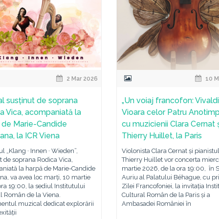
2 Mar 2026
10 M
al susținut de soprana
„Un voiaj francofon: Vivaldi
a Vica, acompaniată la
Vioara celor Patru Anotimpu
 de Marie-Candide
cu muzicienii Clara Cernat ș
ana, la ICR Viena
Thierry Huillet, la Paris
ul „Klang · Innen · Wieden”,
Violonista Clara Cernat și pianistu
t de soprana Rodica Vica,
Thierry Huillet vor concerta mierc
niată la harpă de Marie-Candide
martie 2026, de la ora 19:00, în 
a, va avea loc marți, 10 martie
Auriu al Palatului Béhague, cu pri
ra 19:00, la sediul Institutului
Zilei Francofoniei, la invitația Insti
al Român de la Viena.
Cultural Român de la Paris și a
entul muzical dedicat explorării
Ambasadei României în
ității