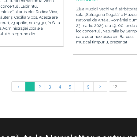
tul Cultural Român de la Viena
 concertul „Labirintul
Ziua Muzicii Vechi va fi sărbătorită
ntelor” al artistelor Rodica Vica,
sala „Sufrageria Regală” a Muzeu
räuter și Cecilia Sipos. Acesta are
Național de Artă al României dum
rcuri, 23 aprilie, ora 19:30, în Sala
23 martie 2025, ora 19. 00, unde 
 a Administrației locale a
loc concertul „Naturalia by Sempr
tului Alsergrund din
care cuprinde piese din Barocul
muzical timpuriu, prezentat
1
2
3
4
5
|
9