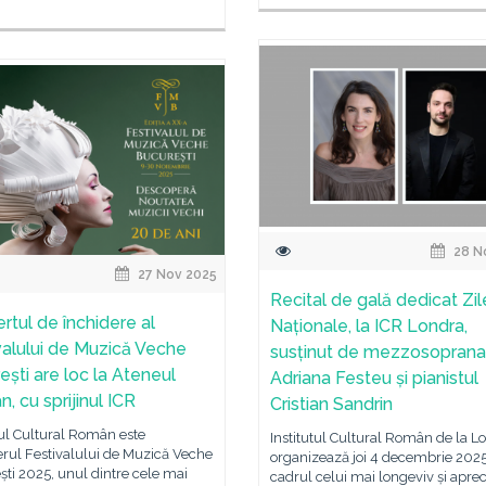
28 N
27 Nov 2025
Recital de gală dedicat Zil
rtul de închidere al
Naționale, la ICR Londra,
valului de Muzică Veche
susținut de mezzosoprana
ești are loc la Ateneul
Adriana Festeu și pianistul
, cu sprijinul ICR
Cristian Sandrin
tul Cultural Român este
Institutul Cultural Român de la L
rul Festivalului de Muzică Veche
organizează joi 4 decembrie 2025
ti 2025, unul dintre cele mai
cadrul celui mai longeviv și aprec