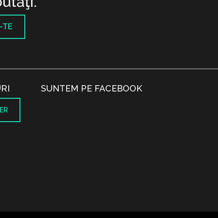
utăţi.
-TE
RI
SUNTEM PE FACEBOOK
ER