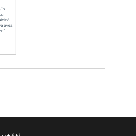
 în
lui
inică,
va avea
e”,