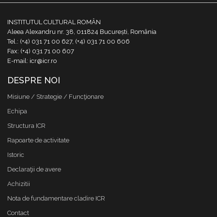
INSTITUTUL CULTURAL ROMÂN
Aleea Alexandru nr. 38, 011824 București, România
Tel.: (+4) 031 71 00 627, (+4) 031 71 00 606
Fax: (+4) 031 71 00 607
E-mail: icr@icr.ro
DESPRE NOI
Misiune / Strategie / Funcţionare
Echipa
Structura ICR
Rapoarte de activitate
Istoric
Declaraţii de avere
Achizitii
Nota de fundamentare cladire ICR
Contact