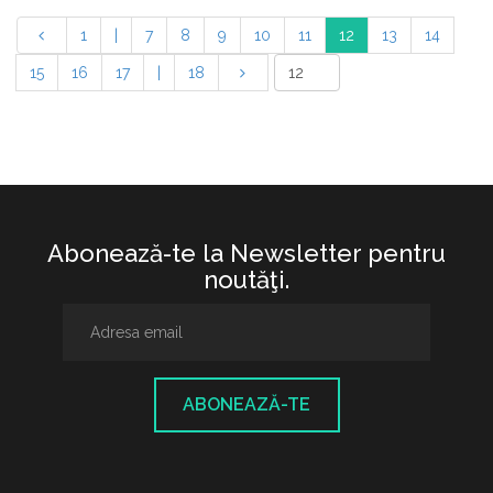
1
|
7
8
9
10
11
12
13
14
15
16
17
|
18
Abonează-te la Newsletter pentru
noutăţi.
ABONEAZĂ-TE