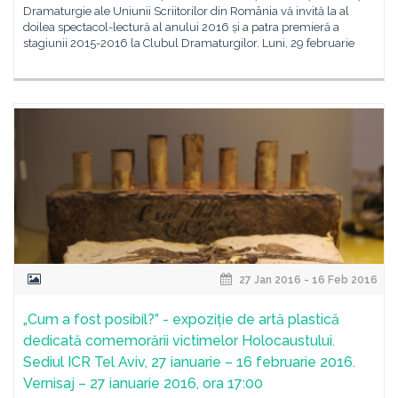
Dramaturgie ale Uniunii Scriitorilor din România vă invită la al
doilea spectacol-lectură al anului 2016 și a patra premieră a
stagiunii 2015-2016 la Clubul Dramaturgilor. Luni, 29 februarie
27 Jan 2016 - 16 Feb 2016
„Cum a fost posibil?” - expoziție de artă plastică
dedicată comemorării victimelor Holocaustului.
Sediul ICR Tel Aviv, 27 ianuarie – 16 februarie 2016.
Vernisaj – 27 ianuarie 2016, ora 17:00