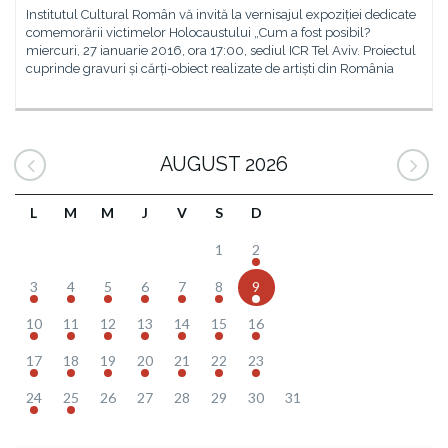
Institutul Cultural Român vă invită la vernisajul expoziției dedicate
comemorării victimelor Holocaustului „Cum a fost posibil?
miercuri, 27 ianuarie 2016, ora 17:00, sediul ICR Tel Aviv. Proiectul
cuprinde gravuri și cărți-obiect realizate de artiști din România
AUGUST 2026
L
M
M
J
V
S
D
1
2
3
4
5
6
7
8
9
10
11
12
13
14
15
16
17
18
19
20
21
22
23
24
25
26
27
28
29
30
31