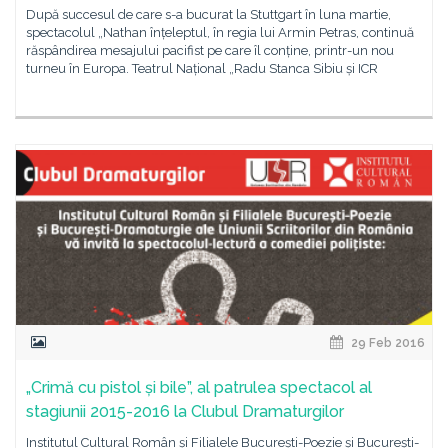
După succesul de care s-a bucurat la Stuttgart în luna martie,
spectacolul „Nathan înțeleptul, în regia lui Armin Petras, continuă
răspândirea mesajului pacifist pe care îl conține, printr-un nou
turneu în Europa. Teatrul Național „Radu Stanca Sibiu și ICR
29 Feb 2016
„Crimă cu pistol și bile”, al patrulea spectacol al
stagiunii 2015-2016 la Clubul Dramaturgilor
Institutul Cultural Român și Filialele București-Poezie și București-