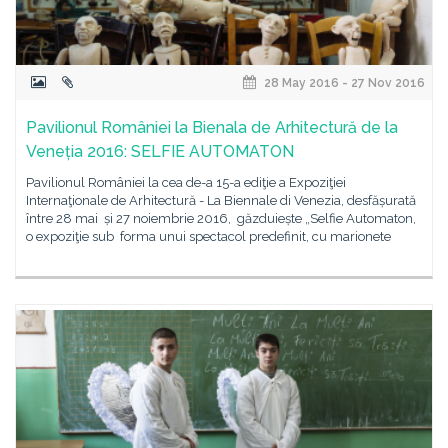
28 May 2016 - 27 Nov 2016
Pavilionul României la Bienala de Arhitectură de la
Veneția 2016: SELFIE AUTOMATON
Pavilionul României la cea de-a 15-a ediţie a Expoziţiei
Internaţionale de Arhitectură - La Biennale di Venezia, desfășurată
între 28 mai și 27 noiembrie 2016, găzduiește „Selfie Automaton,
o expoziţie sub forma unui spectacol predefinit, cu marionete