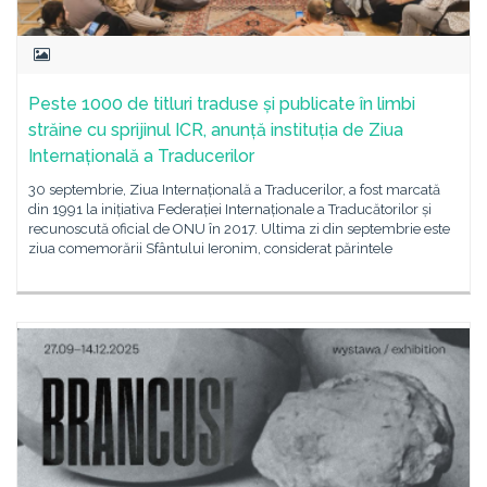
Peste 1000 de titluri traduse și publicate în limbi
străine cu sprijinul ICR, anunță instituția de Ziua
Internațională a Traducerilor
30 septembrie, Ziua Internațională a Traducerilor, a fost marcată
din 1991 la inițiativa Federației Internaționale a Traducătorilor și
recunoscută oficial de ONU în 2017. Ultima zi din septembrie este
ziua comemorării Sfântului Ieronim, considerat părintele