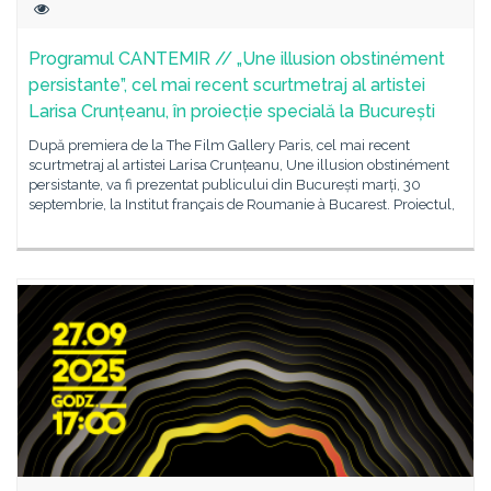
Programul CANTEMIR // „Une illusion obstinément
persistante”, cel mai recent scurtmetraj al artistei
Larisa Crunțeanu, în proiecție specială la București
După premiera de la The Film Gallery Paris, cel mai recent
scurtmetraj al artistei Larisa Crunțeanu, Une illusion obstinément
persistante, va fi prezentat publicului din București marți, 30
septembrie, la Institut français de Roumanie à Bucarest. Proiectul,