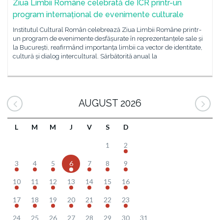
Ziua Limbii Române celebrată de ICR printr-un
program internațional de evenimente culturale
Institutul Cultural Român celebrează Ziua Limbii Române printr-
un program de evenimente desfășurate în reprezentanțele sale și
la București, reafirmând importanța limbii ca vector de identitate,
cultură și dialog intercultural. Sărbătorită anual la
AUGUST 2026
L
M
M
J
V
S
D
1
2
3
4
5
6
7
8
9
10
11
12
13
14
15
16
17
18
19
20
21
22
23
24
25
26
27
28
29
30
31