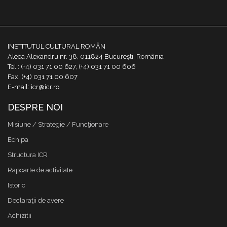
INSTITUTUL CULTURAL ROMÂN
Aleea Alexandru nr. 38, 011824 București, România
Tel.: (+4) 031 71 00 627, (+4) 031 71 00 606
Fax: (+4) 031 71 00 607
E-mail: icr@icr.ro
DESPRE NOI
Misiune / Strategie / Funcţionare
Echipa
Structura ICR
Rapoarte de activitate
Istoric
Declaraţii de avere
Achizitii