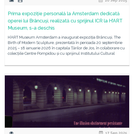
20 Sep 2025
Prima expoziție personală la Amsterdam dedicată
operei lui Brâncuși, realizată cu sprijinul ICR la H’ART
Museum, s-a deschis
H’ART Museum Amsterdam a inaugurat expoziția Brâncuși, The
Birth of Modern Sculpture, prezentată în perioada 20 septembrie
2025 – 18 ianuarie 2026 în capitala Țărilor de Jos, în colaborare cu
colecțiile Centre Pompidou și cu sprijinul Institutului Cultural
17 Sep 2025