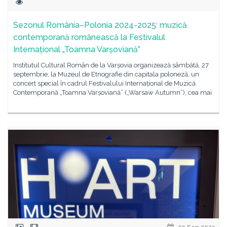
Sezonul România–Polonia 2024-2025: muzică
contemporană românească la Festivalul
Internațional „Toamna Varșoviană”
Institutul Cultural Român de la Varșovia organizează sâmbătă, 27
septembrie, la Muzeul de Etnografie din capitala poloneză, un
concert special în cadrul Festivalului Internațional de Muzică
Contemporană „Toamna Varșoviană” („Warsaw Autumn”), cea mai