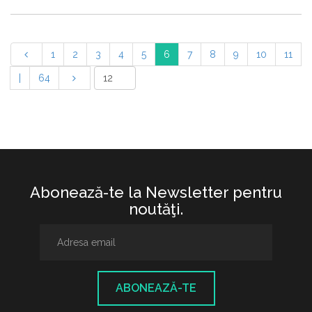
1
2
3
4
5
6
7
8
9
10
11
|
64
Abonează-te la Newsletter pentru
noutăţi.
ABONEAZĂ-TE