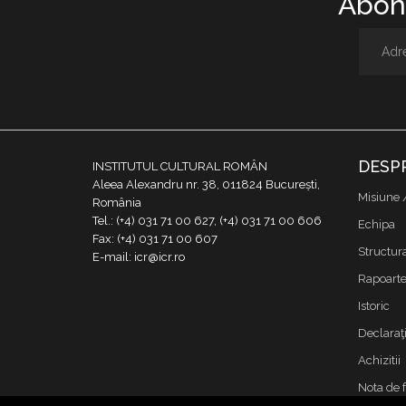
Abone
DESP
INSTITUTUL CULTURAL ROMÂN
Aleea Alexandru nr. 38, 011824 București,
Misiune 
România
Tel.: (+4) 031 71 00 627, (+4) 031 71 00 606
Echipa
Fax: (+4) 031 71 00 607
Structur
E-mail: icr@icr.ro
Rapoarte 
Istoric
Declaraţi
Achizitii
Nota de 