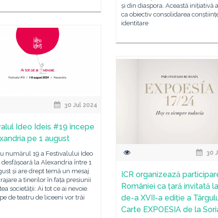
și din diaspora. Această inițiativă 
ca obiectiv consolidarea conștiinț
identitare
30 Jul 2024
valul Ideo Ideis #19 începe
exandria pe 1 august
30 J
cu numărul 19 a Festivalului Ideo
e desfășoară la Alexandria între 1
gust și are drept temă un mesaj
ICR organizează participar
ajare a tinerilor în fața presiunii
României ca țară invitată l
ea societății: Ai tot ce ai nevoie.
de-a XVII-a ediție a Târgul
pe de teatru de liceeni vor trăi
Carte EXPOESIA de la Sori