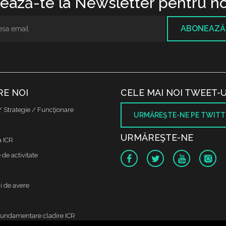
ază-te la Newsletter pentru no
ABONEAZĂ
RE NOI
CELE MAI NOI TWEET-U
/ Strategie / Funcţionare
URMĂREŞTE-NE PE TWITT
URMĂREŞTE-NE
a ICR
de activitate
i de avere
fundamentare cladire ICR