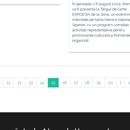
În perioada 1-8 august 2024, Ro
va fi prezentă la Târgul de Carte
EXPOESIA de la Soria, un evenim
notoritate pe harta literară naționa
Spaniei, cu un program complex
activități reprezentative pentru
promovarea culturală a României
organizat
11
12
13
14
15
16
17
18
19
20
|