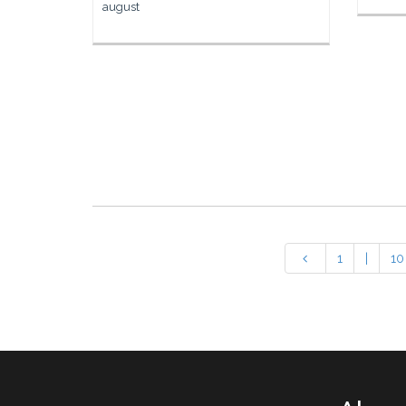
august
1
|
10