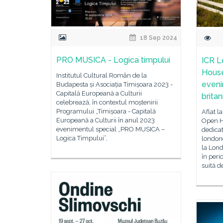
18 Sep 2024
PRO MUSICA - Logica timpului
ICR L
House
Institutul Cultural Român de la
eveni
Budapesta și Asociația Timișoara 2023 -
Capitală Europeană a Culturii
britan
celebrează, în contextul moștenirii
Programului „Timișoara - Capitală
Aflat l
Europeană a Culturii în anul 2023
Open H
evenimentul special „PRO MUSICA –
dedicat
Logica Timpului”,
londone
la Lond
în peri
suită 