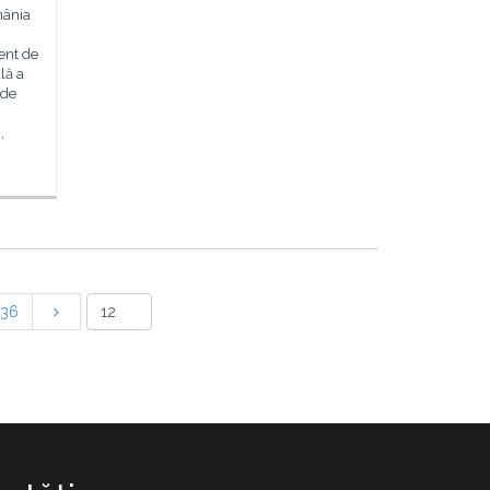
mânia
ent de
lă a
 de
,
136