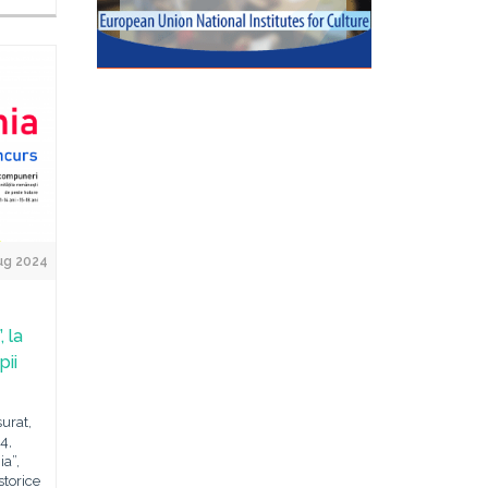
ug 2024
 la
pii
urat,
4,
a”,
storice