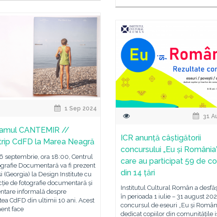
1 Sep 2024
31 A
ramul CANTEMIR //
ICR anunță câștigătorii
rip CdFD la Marea Neagră
concursului „Eu și România”,
 6 septembrie, ora 18:00, Centrul
care au participat 59 de co
ografie Documentară va fi prezent
din 14 țări
isi (Georgia) la Design Institute cu
cție de fotografie documentară și
Institutul Cultural Român a desfăș
entare informală despre
în perioada 1 iulie – 31 august 202
atea CdFD din ultimii 10 ani. Acest
concursul de eseuri „Eu și Români
ent face
dedicat copiilor din comunitățile i