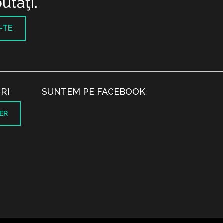
utăţi.
-TE
RI
SUNTEM PE FACEBOOK
ER