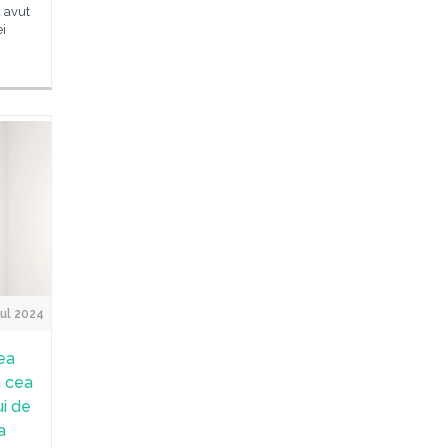
a avut
ei
ul 2024
ea
a cea
ui de
a