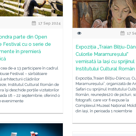
17 Sep 2024
17 S
ondra parte din Open
 Festival cu o serie de
Expoziția „Traian Bilțiu-Dăn
mente în premieră
Culorile Maramureșului”
ică
vernisată la Iași cu sprijinul
a cea de-a 13 participare în cadrul
Institutului Cultural Român
ouse Festival – sărbătoare
Expoziția„Traian Bilțiu-Dăncuș. Cu
ă arhitecturii clădirilor
Maramureșului”, organizată de Ar
ze, Institutul Cultural Român de
Safari cu sprijinul Institutului Cult
ra îşi deschide porțile vizitatorilor
Român, reunește120 de picturi, sc
oada 18 – 22 septembrie, oferind o
fotografii, care vor fi expuse la
de evenimente
Complexul Muzeal Național Mol
din Iași, în perioada 1 noiembrie