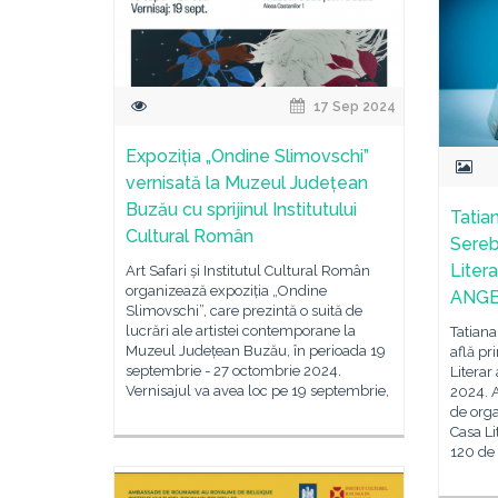
17 Sep 2024
Expoziția „Ondine Slimovschi”
vernisată la Muzeul Județean
Buzău cu sprijinul Institutului
Tatia
Cultural Român
Serebr
Liter
Art Safari și Institutul Cultural Român
organizează expoziția „Ondine
ANGE
Slimovschi”, care prezintă o suită de
lucrări ale artistei contemporane la
Tatiana
Muzeul Județean Buzău, în perioada 19
află pri
septembrie - 27 octombrie 2024.
Litera
Vernisajul va avea loc pe 19 septembrie,
2024. A
de orga
Casa Li
120 de 