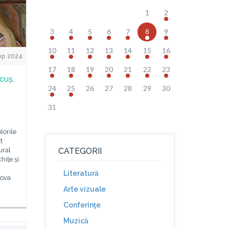
1
2
3
4
5
6
7
8
9
10
11
12
13
14
15
16
ep 2024
17
18
19
20
21
22
23
cuș.
24
25
26
27
28
29
30
31
lorile
t
ural
CATEGORII
hițe și
Literatură
dova
Arte vizuale
Conferinţe
Muzică