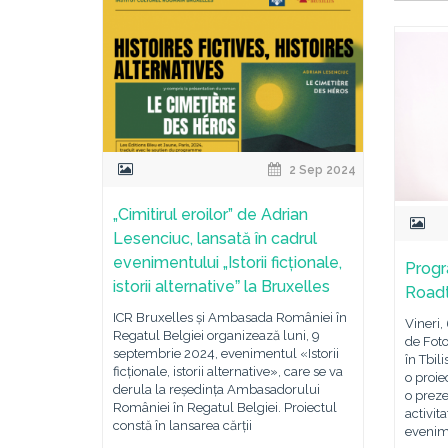
2 Sep 2024
„Cimitirul eroilor” de Adrian
Lesenciuc, lansată în cadrul
evenimentului „Istorii ficționale,
Prog
istorii alternativeˮ la Bruxelles
Roadt
ICR Bruxelles și Ambasada României în
Vineri,
Regatul Belgiei organizează luni, 9
de Fot
septembrie 2024, evenimentul «Istorii
în Tbil
ficționale, istorii alternative», care se va
o proie
derula la reședința Ambasadorului
o prez
României în Regatul Belgiei. Proiectul
activit
constă în lansarea cărții
evenim