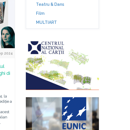
Teatru & Dans
Film
MULTIART
ep 2024
lul
ghi di
, la
ediție a
 acest
alian
,