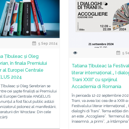
5 Sep 2024
5 S
na Țîbuleac și Oleg
ian, în finala Premiului
Tatiana Țîbuleac la Festiva
ar al Europei Centrale
literar internațional „ I dialo
LUS 2024
Trani XXIII” cu sprijinul
 Țîbuleac și Oleg Serebrian se
Accademia di Romania
ntre cei șapte finaliști ai Premiului
În perioada 12-22 septembrie 2024
r al Europei Centrale ANGELUS
Trani, va avea loc cea de-a XXIII-a 
nunțul a fost făcut public astăzi
Festivalului literar internațional „ I
nizatorul polonez al manifestării,
dialoghi di Trani”. Tema ediției din
teraturii din Wrocław. Din cele
an este „Accogliere”. Termenul it
cărți
înseamnă „a primi”, „a întâmpina”