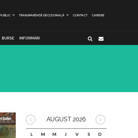
 PUBLIC
TRANSPARENȚĂ DECIZIONALĂ
CONTACT
CARIERE
BURSE
INFORMĂRI
AUGUST 2026
L
M
M
J
V
S
D