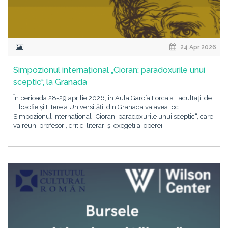
24 Apr 2026
Simpozionul internațional „Cioran: paradoxurile unui
sceptic“, la Granada
În perioada 28-29 aprilie 2026, în Aula García Lorca a Facultății de
Filosofie și Litere a Universității din Granada va avea loc
Simpozionul Internațional „Cioran: paradoxurile unui sceptic“, care
va reuni profesori, critici literari și exegeți ai operei