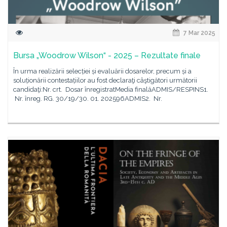
7 Mar 2025
Bursa „Woodrow Wilson“ - 2025 – Rezultate finale
În urma realizării selecției și evaluării dosarelor, precum și a
soluționării contestațiilor au fost declaraţi câştigători următorii
candidaţi:Nr. crt. Dosar înregistratMedia finalăADMIS/RESPINS1.
Nr. înreg. RG. 30/19/30. 01. 202596ADMIS2. Nr.