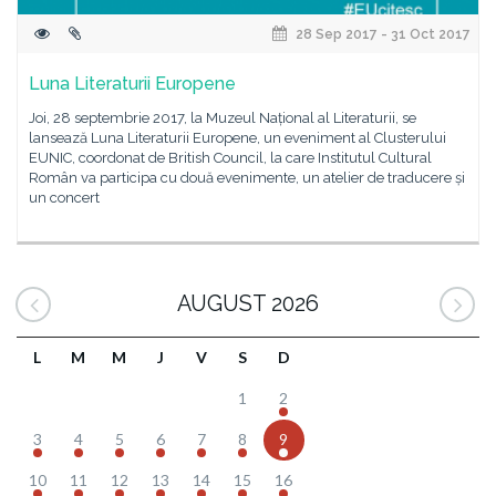
28 Sep 2017 - 31 Oct 2017
Luna Literaturii Europene
Joi, 28 septembrie 2017, la Muzeul Național al Literaturii, se
lansează Luna Literaturii Europene, un eveniment al Clusterului
EUNIC, coordonat de British Council, la care Institutul Cultural
Român va participa cu două evenimente, un atelier de traducere și
un concert
AUGUST 2026
L
M
M
J
V
S
D
1
2
3
4
5
6
7
8
9
10
11
12
13
14
15
16