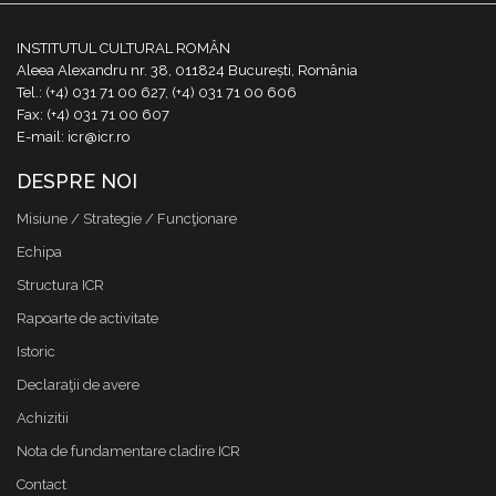
INSTITUTUL CULTURAL ROMÂN
Aleea Alexandru nr. 38, 011824 București, România
Tel.: (+4) 031 71 00 627, (+4) 031 71 00 606
Fax: (+4) 031 71 00 607
E-mail: icr@icr.ro
DESPRE NOI
Misiune / Strategie / Funcţionare
Echipa
Structura ICR
Rapoarte de activitate
Istoric
Declaraţii de avere
Achizitii
Nota de fundamentare cladire ICR
Contact