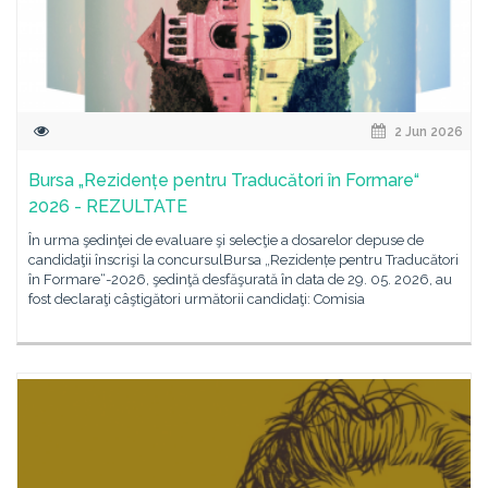
2 Jun 2026
Bursa „Rezidențe pentru Traducători în Formare“
2026 - REZULTATE
În urma şedinţei de evaluare şi selecţie a dosarelor depuse de
candidaţii înscrişi la concursulBursa „Rezidențe pentru Traducători
în Formare“-2026, şedinţă desfăşurată în data de 29. 05. 2026, au
fost declaraţi câştigători următorii candidaţi: Comisia