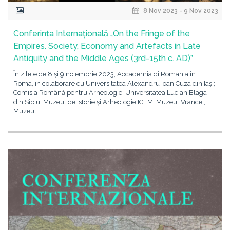
8 Nov 2023 - 9 Nov 2023
Conferința Internațională „On the Fringe of the
Empires. Society, Economy and Artefacts in Late
Antiquity and the Middle Ages (3rd-15th c. AD)”
În zilele de 8 și 9 noiembrie 2023, Accademia di Romania in
Roma, în colaborare cu Universitatea Alexandru Ioan Cuza din Iași;
Comisia Română pentru Arheologie; Universitatea Lucian Blaga
din Sibiu; Muzeul de Istorie și Arheologie ICEM; Muzeul Vrancei;
Muzeul