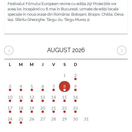
Festivalul Filmului European revine cu ediția 29! Proiecțiile vor
avea loc începând cu 8 mai în București, urmate de ediții locale
speciale în nouă orașe din România: Botoșani, Brașov, Chitila, Deva,
Iași, Sfântu Gheorghe, Târgu Jiu, Târgu Mureș și
AUGUST 2026
L
M
M
J
V
S
D
1
2
3
4
5
6
7
8
9
10
11
12
13
14
15
16
17
18
19
20
21
22
23
24
25
26
27
28
29
30
31