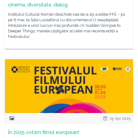
cinema, diversitate, dialog
Institutul Cultural Român deschide cea de-a 29-a ediție FFE – joi,
pe 8 mai, la Sala Luceafărul cu documentarul O neașteptată
întrezărire a unor lucruri mai profunde /A Sudden Glimpse to
Deeper Things, marele câștigător al celei mai recente ediții a
Festivalului
25 Apr 2025
În 2025 votăm filmul european!