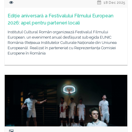
18 Dec 2025
Ediție aniversară a Festivalului Filmului European
2026: apel pentru parteneri locali
Institutul Cultural Român organizează Festivalul Filmului
European, un eveniment anual desfășurat sub egida EUNIC
România (Rețeaua Institutelor Culturale Naționale din Uniunea
Europeană). Realizat în parteneriat cu Reprezentanța Comisiei
Europene în România