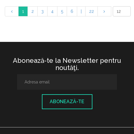
1
2
3
4
5
6
|
22
Abonează-te la Newsletter pentru
noutăţi.
ABONEAZĂ-TE