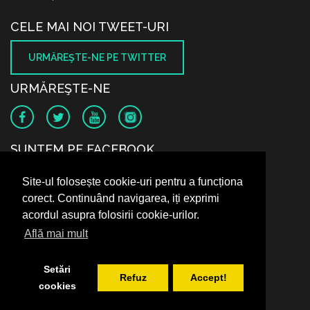
CELE MAI NOI TWEET-URI
URMĂREŞTE-NE PE TWITTER
URMĂREŞTE-NE
SUNTEM PE FACEBOOK
Site-ul folosește cookie-uri pentru a funcționa
corect. Continuând navigarea, iți exprimi
acordul asupra folosirii cookie-urilor.
Află mai mult
Setări
Refuz
Accept!
cookies