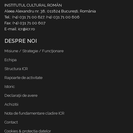
INSTITUTUL CULTURAL ROMÂN
Aleea Alexandru nr. 38, 011824 București, România
Tel.: (+4) 031 71 00 627, (+4) 031 71 00 606
Fax: (+4) 031 71 00 607
E-mail: icr@icr.ro
DESPRE NOI
Misiune / Strategie / Funcţionare
Echipa
Structura ICR
Rapoarte de activitate
Istoric
Declaraţii de avere
Achizitii
Nota de fundamentare cladire ICR
Contact
Cookies & protectia datelor