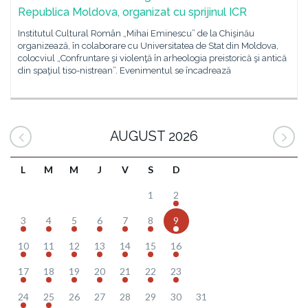
Republica Moldova, organizat cu sprijinul ICR
Institutul Cultural Român „Mihai Eminescu” de la Chişinău
organizează, în colaborare cu Universitatea de Stat din Moldova,
colocviul „Confruntare şi violenţă în arheologia preistorică şi antică
din spaţiul tiso-nistrean”. Evenimentul se încadrează
AUGUST 2026
L
M
M
J
V
S
D
1
2
3
4
5
6
7
8
9
10
11
12
13
14
15
16
17
18
19
20
21
22
23
24
25
26
27
28
29
30
31