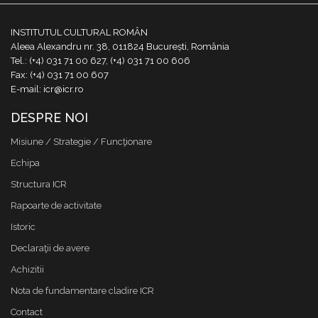
INSTITUTUL CULTURAL ROMÂN
Aleea Alexandru nr. 38, 011824 București, România
Tel.: (+4) 031 71 00 627, (+4) 031 71 00 606
Fax: (+4) 031 71 00 607
E-mail: icr@icr.ro
DESPRE NOI
Misiune / Strategie / Funcţionare
Echipa
Structura ICR
Rapoarte de activitate
Istoric
Declaraţii de avere
Achizitii
Nota de fundamentare cladire ICR
Contact