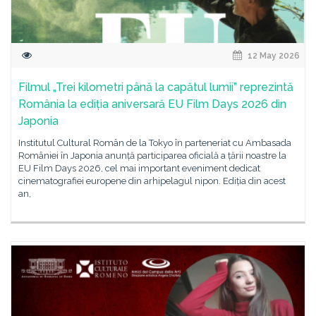
12 May 2026
Filmul „Trei kilometri până la capătul lumii” reprezintă
România la ediția aniversară EU Film Days 2026 din
Japonia
Institutul Cultural Român de la Tokyo în parteneriat cu Ambasada
României în Japonia anunță participarea oficială a țării noastre la
EU Film Days 2026, cel mai important eveniment dedicat
cinematografiei europene din arhipelagul nipon. Ediția din acest
an,