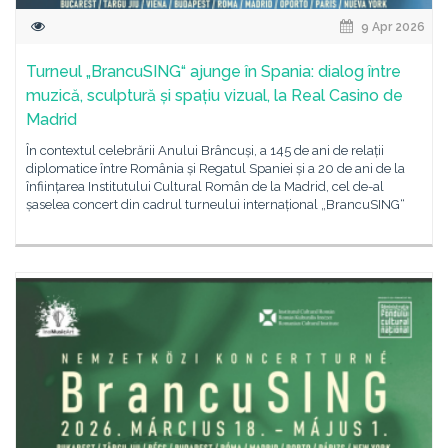
9 Apr 2026
Turneul „BrancuSING“ ajunge în Spania: dialog între
muzică, sculptură și spațiu vizual, la Real Casino de
Madrid
În contextul celebrării Anului Brâncuși, a 145 de ani de relații
diplomatice între România și Regatul Spaniei și a 20 de ani de la
înființarea Institutului Cultural Român de la Madrid, cel de-al
șaselea concert din cadrul turneului internațional „BrancuSING“