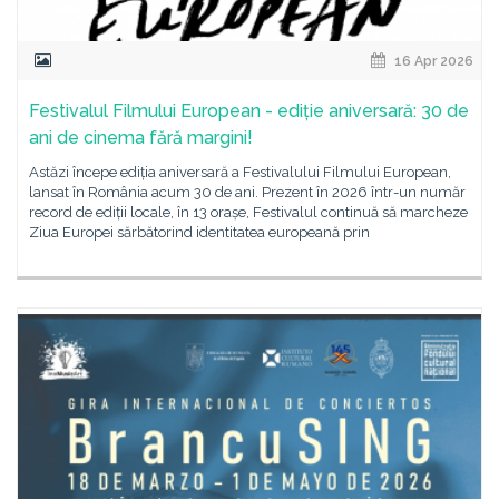
16 Apr 2026
Festivalul Filmului European - ediție aniversară: 30 de
ani de cinema fără margini!
Astăzi începe ediția aniversară a Festivalului Filmului European,
lansat în România acum 30 de ani. Prezent în 2026 într-un număr
record de ediții locale, în 13 orașe, Festivalul continuă să marcheze
Ziua Europei sărbătorind identitatea europeană prin