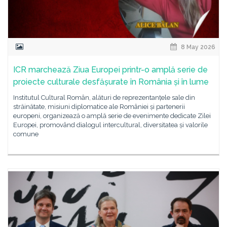
8 May 2026
ICR marchează Ziua Europei printr-o amplă serie de
proiecte culturale desfășurate în România și în lume
Institutul Cultural Român, alături de reprezentanțele sale din
străinătate, misiuni diplomatice ale României și partenerii
europeni, organizează o amplă serie de evenimente dedicate Zilei
Europei, promovând dialogul intercultural, diversitatea și valorile
comune