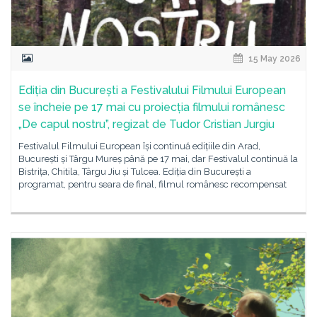
15 May 2026
Ediția din București a Festivalului Filmului European
se încheie pe 17 mai cu proiecția filmului românesc
„De capul nostru”, regizat de Tudor Cristian Jurgiu
Festivalul Filmului European își continuă edițiile din Arad,
București și Târgu Mureș până pe 17 mai, dar Festivalul continuă la
Bistrița, Chitila, Târgu Jiu și Tulcea. Ediția din București a
programat, pentru seara de final, filmul românesc recompensat