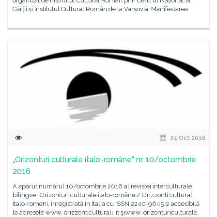
organizat de Institutul Cultural Român prin Centrul Național al
Cărții și Institutul Cultural Român de la Varșovia. Manifestarea
24 Oct 2016
„Orizonturi culturale italo-române” nr. 10/octombrie
2016
A apărut numărul 10/octombrie 2016 al revistei interculturale
bilingve „Orizonturi culturale italo-române / Orizzonti culturali
italo-romeni, înregistrată în Italia cu ISSN 2240-9645 şi accesibilă
la adresele www. orizzonticulturali. it şiwww. orizonturiculturale.