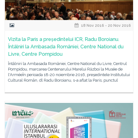
18 Nov 2016 - 20 Nov 2016
Vizita la Paris a președintelui ICR, Radu Boroianu.
Întâlniri la Ambasada României, Centre National du
Livre, Centre Pompidou
Întâlniri la Ambasada României, Centre National du Livre, Centrul
Pompidou, marcarea Centenarului Marelui Război la Musée de
l'ArméeȊn perioada 18-20 noiembrie 2016, președintele Institutului
Cultural Român, dl Radu Boroianu, s-a aflat la Paris, punctul