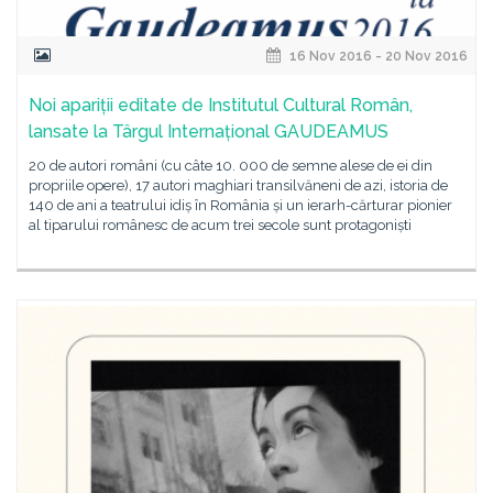
16 Nov 2016 - 20 Nov 2016
Noi apariții editate de Institutul Cultural Român,
lansate la Târgul Internațional GAUDEAMUS
20 de autori români (cu câte 10. 000 de semne alese de ei din
propriile opere), 17 autori maghiari transilvăneni de azi, istoria de
140 de ani a teatrului idiș în România și un ierarh-cărturar pionier
al tiparului românesc de acum trei secole sunt protagoniști