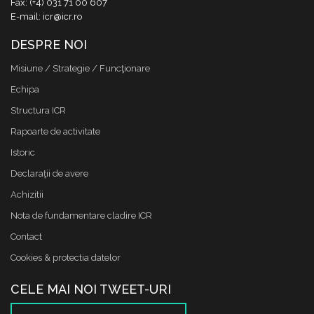
Fax: (+4) 031 71 00 607
E-mail: icr@icr.ro
DESPRE NOI
Misiune / Strategie / Funcţionare
Echipa
Structura ICR
Rapoarte de activitate
Istoric
Declaraţii de avere
Achizitii
Nota de fundamentare cladire ICR
Contact
Cookies & protectia datelor
CELE MAI NOI TWEET-URI