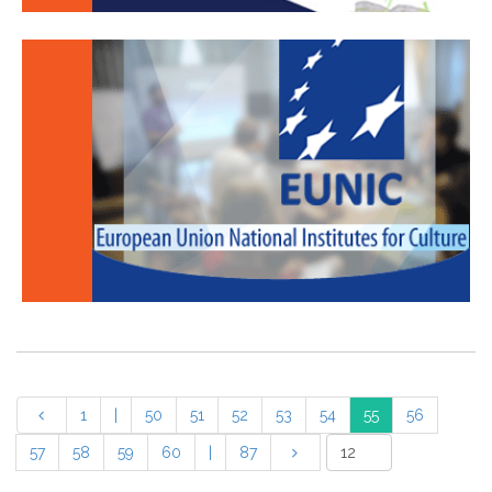
1
|
50
51
52
53
54
55
56
57
58
59
60
|
87