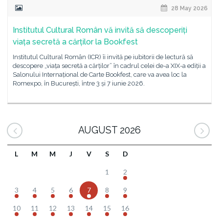
28 May 2026
Institutul Cultural Român vă invită să descoperiți
viața secretă a cărților la Bookfest
Institutul Cultural Român (ICR) îi invită pe iubitorii de lectură să
descopere „viața secretă a cărților” în cadrul celei de-a XIX-a ediții a
Salonului Internațional de Carte Bookfest, care va avea loc la
Romexpo, în București, între 3 și 7 iunie 2026.
AUGUST 2026
L
M
M
J
V
S
D
1
2
3
4
5
6
7
8
9
10
11
12
13
14
15
16