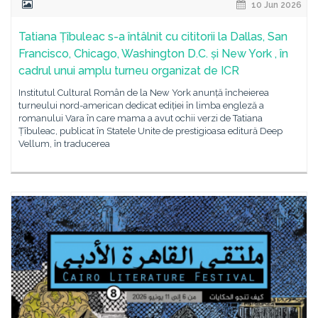
10 Jun 2026
Tatiana Țîbuleac s-a întâlnit cu cititorii la Dallas, San
Francisco, Chicago, Washington D.C. și New York , în
cadrul unui amplu turneu organizat de ICR
Institutul Cultural Român de la New York anunță încheierea
turneului nord-american dedicat ediției în limba engleză a
romanului Vara în care mama a avut ochii verzi de Tatiana
Țîbuleac, publicat în Statele Unite de prestigioasa editură Deep
Vellum, în traducerea