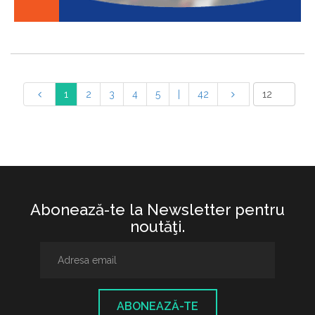
1
2
3
4
5
|
42
Abonează-te la Newsletter pentru
noutăţi.
ABONEAZĂ-TE