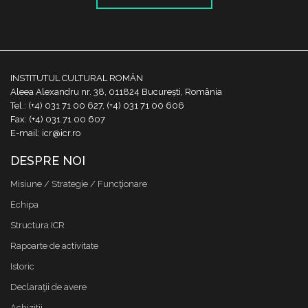
INSTITUTUL CULTURAL ROMÂN
Aleea Alexandru nr. 38, 011824 București, România
Tel.: (+4) 031 71 00 627, (+4) 031 71 00 606
Fax: (+4) 031 71 00 607
E-mail: icr@icr.ro
DESPRE NOI
Misiune / Strategie / Funcţionare
Echipa
Structura ICR
Rapoarte de activitate
Istoric
Declaraţii de avere
Achizitii