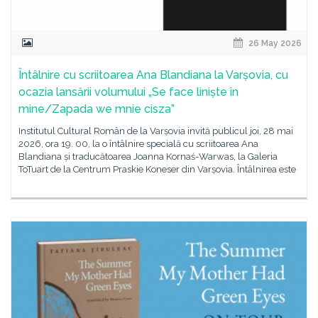
26 May 2026
Întâlnire cu scriitoarea Ana Blandiana la Varșovia, cu
ocazia lansării volumului „Se face liniște în
mine/Zapada we mnie cisza”
Institutul Cultural Român de la Varșovia invită publicul joi, 28 mai
2026, ora 19. 00, la o întâlnire specială cu scriitoarea Ana
Blandiana și traducătoarea Joanna Kornaś-Warwas, la Galeria
ToTuart de la Centrum Praskie Koneser din Varșovia. Întâlnirea este