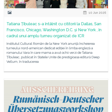
10 Jun 2026
Tatiana Țîbuleac s-a întâlnit cu cititorii la Dallas, San
Francisco, Chicago, Washington D.C. și New York , în
cadrul unui amplu turneu organizat de ICR
Institutul Cultural Român de la New York anunță încheierea
turneului nord-american dedicat ediției în limba engleză a
romanului Vara în care mama a avut ochii verzi de Tatiana
Țîbuleac, publicat în Statele Unite de prestigioasa editură Deep
Vellum, în traducerea