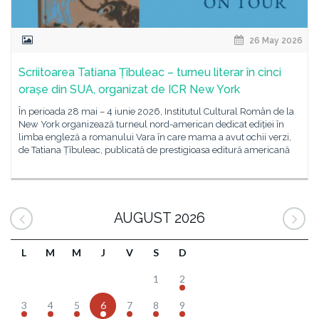
26 May 2026
Scriitoarea Tatiana Țîbuleac – turneu literar în cinci
orașe din SUA, organizat de ICR New York
În perioada 28 mai – 4 iunie 2026, Institutul Cultural Român de la
New York organizează turneul nord-american dedicat ediției în
limba engleză a romanului Vara în care mama a avut ochii verzi,
de Tatiana Țîbuleac, publicată de prestigioasa editură americană
AUGUST 2026
L
M
M
J
V
S
D
1
2
3
4
5
6
7
8
9