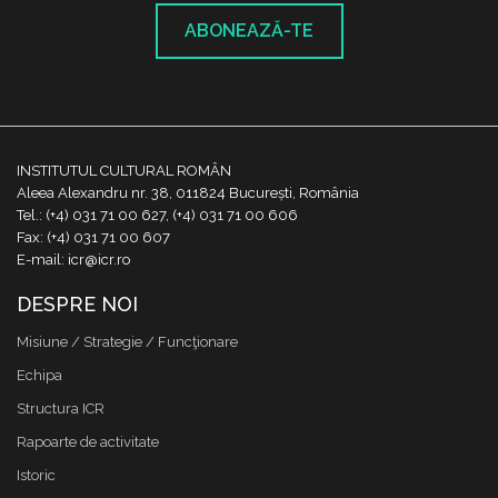
ABONEAZĂ-TE
INSTITUTUL CULTURAL ROMÂN
Aleea Alexandru nr. 38, 011824 București, România
Tel.: (+4) 031 71 00 627, (+4) 031 71 00 606
Fax: (+4) 031 71 00 607
E-mail: icr@icr.ro
DESPRE NOI
Misiune / Strategie / Funcţionare
Echipa
Structura ICR
Rapoarte de activitate
Istoric