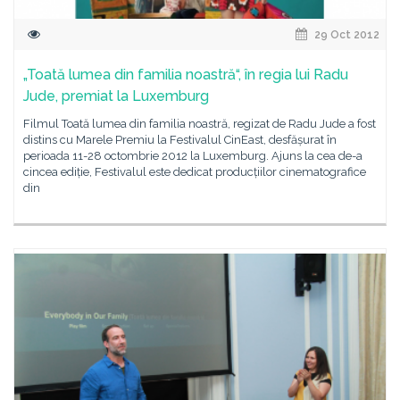
29 Oct 2012
„Toată lumea din familia noastră“, în regia lui Radu
Jude, premiat la Luxemburg
Filmul Toată lumea din familia noastră, regizat de Radu Jude a fost
distins cu Marele Premiu la Festivalul CinEast, desfășurat în
perioada 11-28 octombrie 2012 la Luxemburg. Ajuns la cea de-a
cincea ediție, Festivalul este dedicat producțiilor cinematografice
din