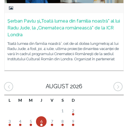
Șerban Pavlu și„Toată lumea din familia noastră” al lui
Radu Jude, la „Cinemateca românească” de la ICR
Londra
Toată lumea din familia noastră”, cel de-al doilea lungmetraj al lui
Radu Jude, a fost, joi, 4 iulie, ultima proiecție dinaintea vacanței de
vară în cadrul programului Cinematecii Româneşti de la sediul
Institutului Cultural Român din Londra. Organizat în parteneriat
AUGUST 2026
L
M
M
J
V
S
D
1
2
3
4
5
6
7
8
9