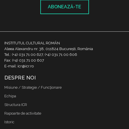
ABONEAZĂ-TE
INSTITUTUL CULTURAL ROMÂN
Aleea Alexandru nr. 38, 011824 București, România
Tel.: (+4) 031 71 00 627, (+4) 031 71 00 606
Fax: (+4) 031 71 00 607
E-mail: icr@icr.ro
DESPRE NOI
Misiune / Strategie / Funcţionare
Echipa
Structura ICR
Rapoarte de activitate
Istoric