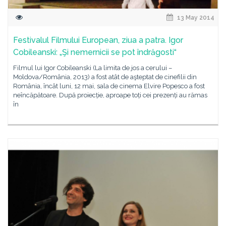
13 May 2014
Festivalul Filmului European, ziua a patra. Igor
Cobileanski: „Şi nemernicii se pot îndrăgosti“
Filmul lui Igor Cobileanski (La limita de jos a cerului –
Moldova/România, 2013) a fost atât de aşteptat de cinefilii din
România, încât luni, 12 mai, sala de cinema Elvire Popesco a fost
neîncăpătoare. După proiecție, aproape toți cei prezenți au rămas
în