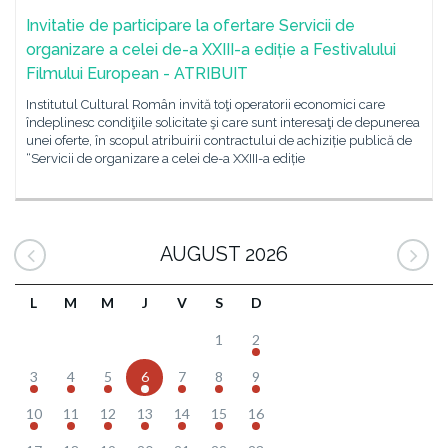
Invitatie de participare la ofertare Servicii de
organizare a celei de-a XXIII-a ediție a Festivalului
Filmului European - ATRIBUIT
Institutul Cultural Român invită toţi operatorii economici care
îndeplinesc condiţiile solicitate şi care sunt interesaţi de depunerea
unei oferte, în scopul atribuirii contractului de achiziție publică de
“Servicii de organizare a celei de-a XXIII-a ediție
AUGUST 2026
L
M
M
J
V
S
D
1
2
3
4
5
6
7
8
9
10
11
12
13
14
15
16