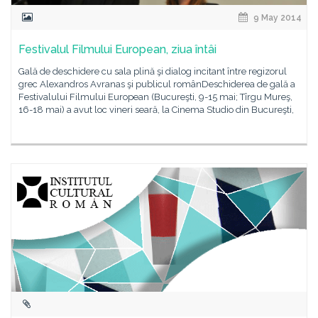
9 May 2014
Festivalul Filmului European, ziua întâi
Gală de deschidere cu sala plină şi dialog incitant între regizorul
grec Alexandros Avranas şi publicul românDeschiderea de gală a
Festivalului Filmului European (Bucureşti, 9-15 mai; Tîrgu Mureş,
16-18 mai) a avut loc vineri seară, la Cinema Studio din Bucureşti,