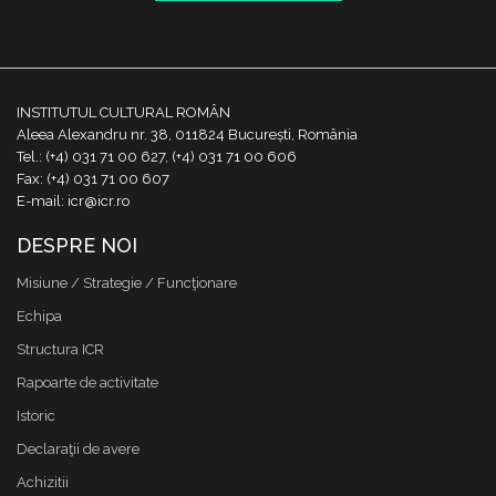
INSTITUTUL CULTURAL ROMÂN
Aleea Alexandru nr. 38, 011824 București, România
Tel.: (+4) 031 71 00 627, (+4) 031 71 00 606
Fax: (+4) 031 71 00 607
E-mail: icr@icr.ro
DESPRE NOI
Misiune / Strategie / Funcţionare
Echipa
Structura ICR
Rapoarte de activitate
Istoric
Declaraţii de avere
Achizitii