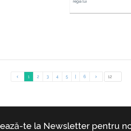
regia lui
1
2
3
4
5
|
6
ază-te la Newsletter pentru no