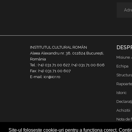
DESP
INSTITUTUL CULTURAL ROMÂN
Aleea Alexandru nr. 38, 011824 București,
Misiune 
România
Tel.: (+4) 031 71 00 627, (+4) 031 71 00 606
Echipa
Fax: (+4) 031 71 00 607
Structur
E-mail: icr@icr.ro
Rapoarte 
Istoric
Declaraţi
Achizitii
Nota de 
Contact
Site-ul folosește cookie-uri pentru a funcționa corect. Contin