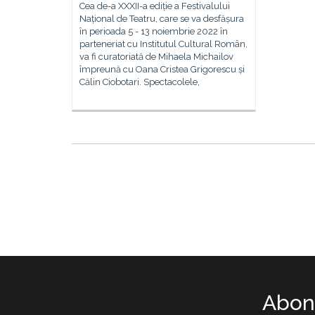
Cea de-a XXXII-a ediție a Festivalului
Național de Teatru, care se va desfășura
în perioada 5 - 13 noiembrie 2022 în
parteneriat cu Institutul Cultural Român,
va fi curatoriată de Mihaela Michailov
împreună cu Oana Cristea Grigorescu și
Călin Ciobotari. Spectacolele,
Abone