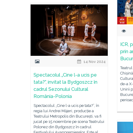
ICR, p
prin 
Bucur
14 Nov 2024
Teatrul
Chișină
Spectacolul „Cine l-a ucis pe
Cultura
tata?”, invitat la Bydgoszcz în
de-a X-
cadrul Sezonului Cultural
Unirii 
Bucureș
România-Polonia
perioad
Spectacolul „Cine l-a ucis pe tata?”, în
regia lui Andrei Măjeri, producție a
Teatrului Metropolis din București, va fi
jucat pe 15 noiembrie pe scena Teatrului
Polonez din Bydgoszcz în cadrul
Festivalului Avanpremierelor. Este al