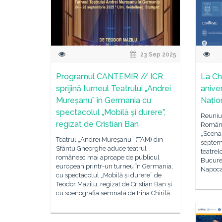
23 Sep 2025
Programul CANTEMIR // ICR
La Ch
sprijină turneul Teatrului „Andrei
anive
Mureșanu” în Germania cu
Națio
spectacolul „Mobilă și durere”,
Reuniu
regizat de Cristian Ban
Române
„Scena 
Teatrul „Andrei Mureșanu” (TAM) din
septem
Sfântu Gheorghe aduce teatrul
teatrel
românesc mai aproape de publicul
Bucureșt
european printr-un turneu în Germania,
Napoca
cu spectacolul „Mobilă și durere” de
Teodor Mazilu, regizat de Cristian Ban și
cu scenografia semnată de Irina Chirilă.