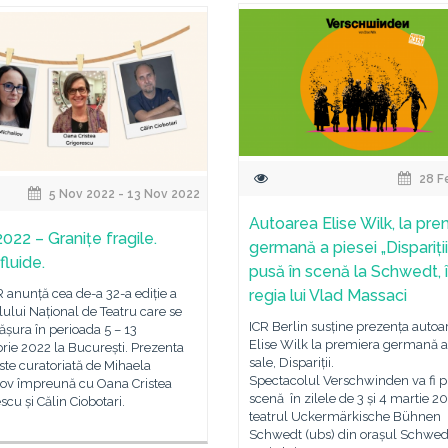
28 F
5 Nov 2022 - 13 Nov 2022
Autoarea Elise Wilk, la pre
022 – Granițe fragile.
germană a piesei „Dispariții”
 fluide.
pusă în scenă la Schwedt, 
regia lui Vlad Massaci
anunță cea de-a 32-a ediție a
lului Național de Teatru care se
ICR Berlin susține prezența autoa
ășura în perioada 5 – 13
Elise Wilk la premiera germană a
ie 2022 la București. Prezenta
sale, Dispariții.
este curatoriată de Mihaela
Spectacolul Verschwinden va fi p
lov împreună cu Oana Cristea
scenă în zilele de 3 și 4 martie 20
scu și Călin Ciobotari.
teatrul Uckermärkische Bühnen
Schwedt (ubs) din orașul Schwedt