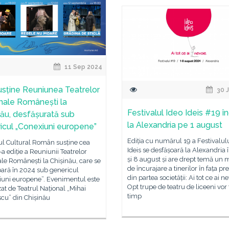
11 Sep 2024
usține Reuniunea Teatrelor
30 J
nale Românești la
Festivalul Ideo Ideis #19 
nău, desfășurată sub
la Alexandria pe 1 august
icul „Conexiuni europene”
Ediția cu numărul 19 a Festivalulu
tul Cultural Român susține cea
Ideis se desfășoară la Alexandria î
-a ediție a Reuniunii Teatrelor
și 8 august și are drept temă un 
le Românești la Chișinău, care se
de încurajare a tinerilor în fața pre
oară în 2024 sub genericul
din partea societății: Ai tot ce ai ne
iuni europene”. Evenimentul este
Opt trupe de teatru de liceeni vor 
at de Teatrul Național „Mihai
timp
cu” din Chișinău