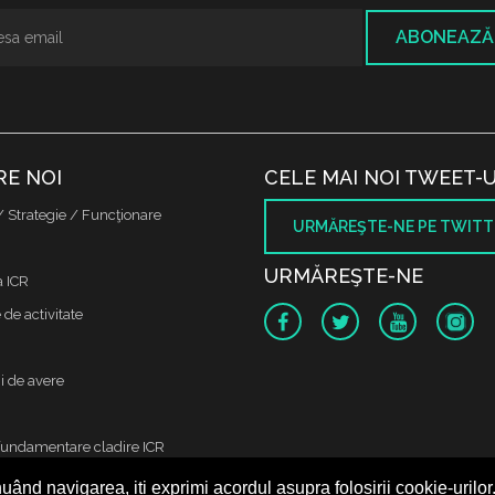
ABONEAZĂ
RE NOI
CELE MAI NOI TWEET-U
/ Strategie / Funcţionare
URMĂREŞTE-NE PE TWITT
URMĂREŞTE-NE
a ICR
de activitate
i de avere
fundamentare cladire ICR
uând navigarea, iți exprimi acordul asupra folosirii cookie-urilor