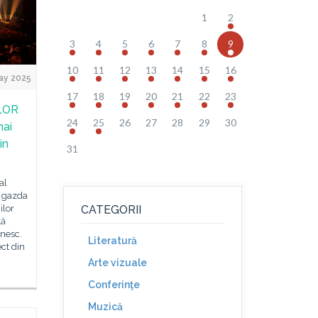
1
2
3
4
5
6
7
8
9
10
11
12
13
14
15
16
ay 2025
17
18
19
20
21
22
23
LOR
24
25
26
27
28
29
30
mai
in
31
al
t gazda
ilor
CATEGORII
ță
ânesc.
Literatură
ct din
Arte vizuale
Conferinţe
Muzică