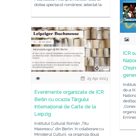
doilea spectacol românesc selectat la
ICR s
Națio
Chiși
gener
25 Apr 2023
Institu
de-a IX
Evenimente organizate de ICR
Naționa
Berlin cu ocazia Târgului
desfăș
Internațional de Carte de la
„Conex
organiz
Leipzig
Emines
Institutul Cultural Român „Titu
Maiorescu” din Berlin, în colaborare cu
Ministerul Culturii, va organiza două