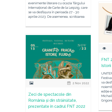
evenimente literare cu ocazia Târgului
Internațional de Carte de la Leipzig, care
se va desfășura în perioada 27 - 30
aprilie 2023. De asemenea, scriitoarea
FNT 2
Istorii
UNITER 
Festiva
va desf
2 Nov 2022
noiembr
ediție 
Zeci de spectacole din
Michai
România și din străinătate,
Grigore
prezentate în cadrul FNT 2022