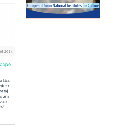
ul 2024
începe
i Ideo
ntre 1
mesaj
siunii
voie.
trăi