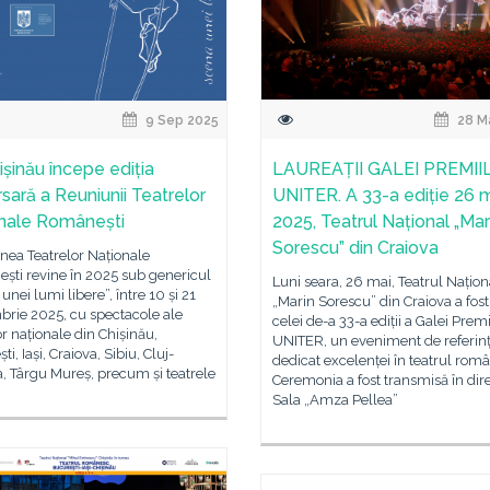
9 Sep 2025
28 M
ișinău începe ediția
LAUREAȚII GALEI PREMII
rsară a Reuniunii Teatrelor
UNITER. A 33-a ediție 26 
nale Românești
2025, Teatrul Național „Mar
Sorescu” din Craiova
nea Teatrelor Naționale
ști revine în 2025 sub genericul
Luni seara, 26 mai, Teatrul Națion
unei lumi libere”, între 10 și 21
„Marin Sorescu” din Craiova a fos
brie 2025, cu spectacole ale
celei de-a 33-a ediții a Galei Premi
or naționale din Chișinău,
UNITER, un eveniment de referin
i, Iași, Craiova, Sibiu, Cluj-
dedicat excelenței în teatrul rom
, Târgu Mureș, precum și teatrele
Ceremonia a fost transmisă în dire
Sala „Amza Pellea”