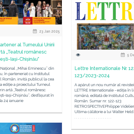
23 Jan 2025
artener al Turneului Unirii
artă „Teatrul românesc
5 D
ești-Iași-Chișinău”
Lettre Internationale Nr. 12
 Național „Mihai Eminescu” din
u, în parteneriat cu Institutul
123/2023-2024
l Român, invită publicul la cea
a ediție a proiectului Turneul
A apărut un nou număr al revistei
prin artă „Teatrul românesc
LETTRE Internationale - ediția în 
ti-Iași-Chișinău”, desfășurat în
română, editată de Institutul Cult
a 24 ianuarie
Român. Sumar nr. 122-123
RETROSPECTIVEPhilippe Videlie
Ultima călătorie a lui Walter Held. . .
. . . . . . . . . . . . . . . . . . . . .