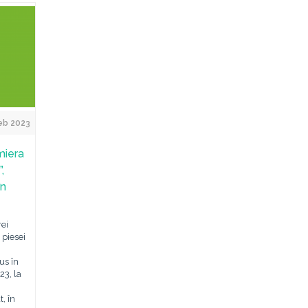
eb 2023
miera
,
în
rei
 piesei
us în
23, la
, în