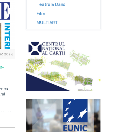
Teatru & Dans
Film
MULTIART
ec 2024
2-
limba
ural
r–
 . . . .