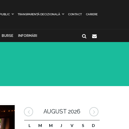
 PUBLIC
TRANSPARENȚĂ DECIZIONALĂ
CONTACT
CARIERE
BURSE
INFORMĂRI
AUGUST 2026
L
M
M
J
V
S
D