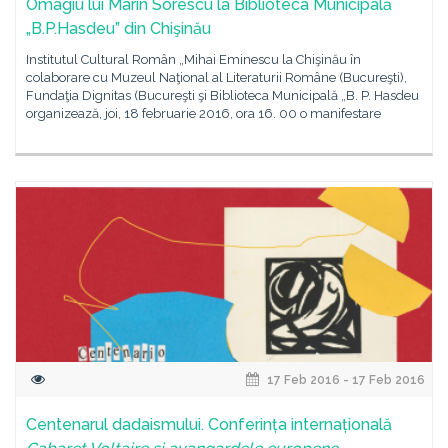
Omagiu lui Marin Sorescu la Biblioteca Municipală
„B.P.Hasdeu” din Chişinău
Institutul Cultural Român „Mihai Eminescu la Chişinău în
colaborare cu Muzeul Naţional al Literaturii Române (Bucureşti),
Fundaţia Dignitas (Bucureşti şi Biblioteca Municipală „B. P. Hasdeu
organizează, joi, 18 februarie 2016, ora 16. 00 o manifestare
17 Feb 2016 - 17 Feb 2016
Centenarul dadaismului. Conferința internațională