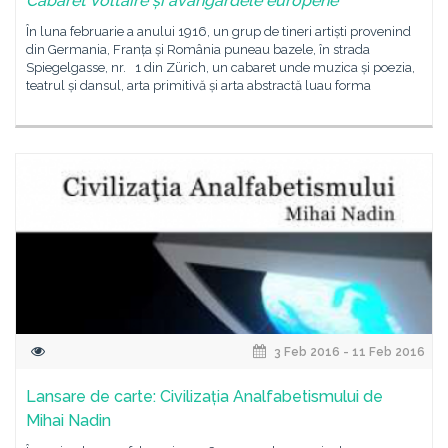
Cabaret Voltaire și avangardele europene
În luna februarie a anului 1916, un grup de tineri artiști provenind
din Germania, Franța și România puneau bazele, în strada
Spiegelgasse, nr. 1 din Zürich, un cabaret unde muzica și poezia,
teatrul și dansul, arta primitivă și arta abstractă luau forma
3 Feb 2016 - 11 Feb 2016
Lansare de carte: Civilizația Analfabetismului de
Mihai Nadin