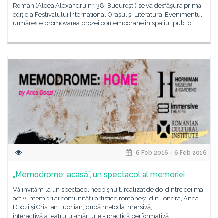
Român (Aleea Alexandru nr. 38, București) se va desfășura prima
ediție a Festivalului Internațional Orașul și Literatura. Evenimentul
urmărește promovarea prozei contemporane în spațiul public.
6 Feb 2016 - 6 Feb 2016
„Memodrome: acasă”, un spectacol al memoriei
Vă invităm la un spectacol neobișnuit, realizat de doi dintre cei mai
activi membri ai comunității artistice românești din Londra, Anca
Doczi și Cristian Luchian, după metoda imersivă,
interactivă a teatrului-mărturie - practică performativă