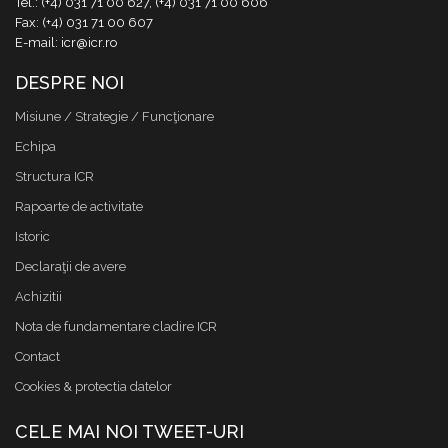
Tel.: (+4) 031 71 00 627, (+4) 031 71 00 606
Fax: (+4) 031 71 00 607
E-mail: icr@icr.ro
DESPRE NOI
Misiune / Strategie / Funcţionare
Echipa
Structura ICR
Rapoarte de activitate
Istoric
Declaraţii de avere
Achizitii
Nota de fundamentare cladire ICR
Contact
Cookies & protectia datelor
CELE MAI NOI TWEET-URI