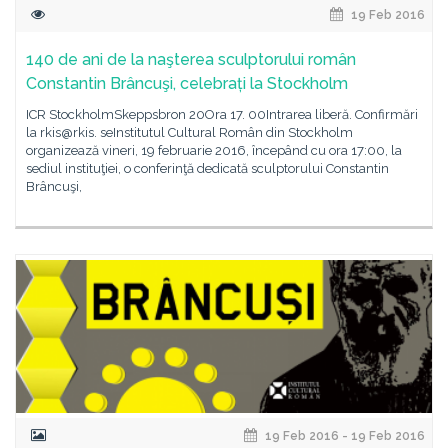
19 Feb 2016
140 de ani de la naşterea sculptorului român
Constantin Brâncuşi, celebrați la Stockholm
ICR StockholmSkeppsbron 20Ora 17. 00Intrarea liberă. Confirmări
la rkis@rkis. seInstitutul Cultural Român din Stockholm
organizează vineri, 19 februarie 2016, începând cu ora 17:00, la
sediul instituţiei, o conferinţă dedicată sculptorului Constantin
Brâncuşi,
19 Feb 2016 - 19 Feb 2016