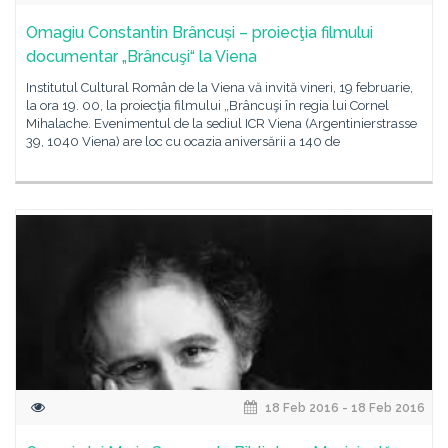
Omagiu Constantin Brâncuși – proiecţia filmului
documentar „Brâncuşi“ la Viena
Institutul Cultural Român de la Viena vă invită vineri, 19 februarie,
la ora 19. 00, la proiecţia filmului „Brâncuşi în regia lui Cornel
Mihalache. Evenimentul de la sediul ICR Viena (Argentinierstrasse
39, 1040 Viena) are loc cu ocazia aniversării a 140 de
18 Feb 2016 - 18 Feb 2016