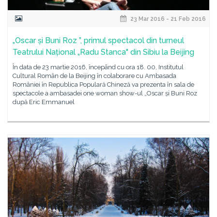
23 Mar 2016 - 21 Feb 2016
„Oscar și Buni Roz ”, primul spectacol din turneul
Teatrului Național „Radu Stanca" din Sibiu la Beijing
În data de 23 martie 2016, începând cu ora 18. 00, Institutul
Cultural Român de la Beijing în colaborare cu Ambasada
României în Republica Populară Chineză va prezenta în sala de
spectacole a ambasadei one woman show-ul „Oscar și Buni Roz
după Eric Emmanuel