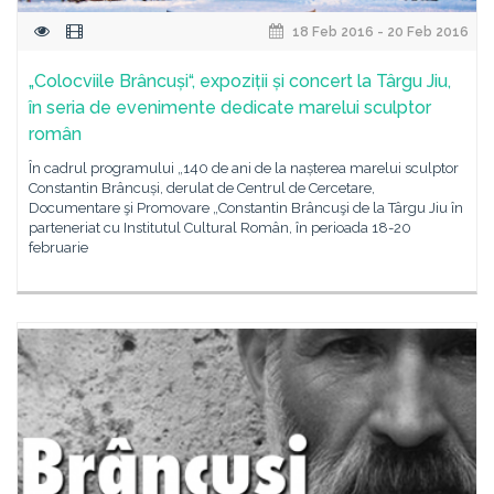
18 Feb 2016 - 20 Feb 2016
„Colocviile Brâncuși“, expoziții și concert la Târgu Jiu,
în seria de evenimente dedicate marelui sculptor
român
În cadrul programului „140 de ani de la nașterea marelui sculptor
Constantin Brâncuși, derulat de Centrul de Cercetare,
Documentare şi Promovare „Constantin Brâncuşi de la Târgu Jiu în
parteneriat cu Institutul Cultural Român, în perioada 18-20
februarie